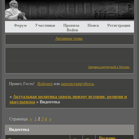
Форум
Участники
Правила
Поиск
Регистрация
Войти
Активные темы
Заправка картриджей в Москве.
Привет, Гость!
Войдите
или
зарегистрируйтесь
.
»
Актуальная политика сквозь призму истории, религии и
оккультизма
»
Видеотека
Страница:
«
1
2
3
4
»
Видеотека
Последнее