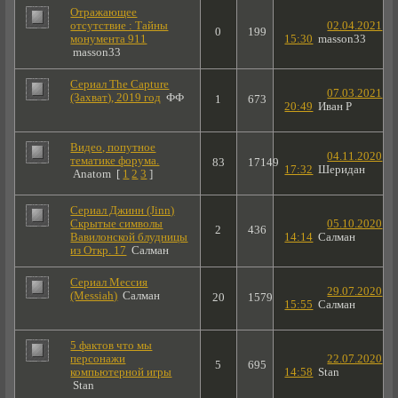
Отражающее
отсутствие : Тайны
02.04.2021
0
199
монумента 911
15:30
masson33
masson33
Сериал The Capture
07.03.2021
(Захват), 2019 год
ФФ
1
673
20:49
Иван Р
Видео, попутное
04.11.2020
тематике форума.
83
17149
17:32
Шеридан
Anatom
[
1
2
3
]
Сериал Джинн (Jinn)
Скрытые символы
05.10.2020
2
436
Вавилонской блудницы
14:14
Салман
из Откр. 17
Салман
Сериал Мессия
29.07.2020
(Messiah)
Салман
20
1579
15:55
Салман
5 фактов что мы
персонажи
22.07.2020
5
695
компьютерной игры
14:58
Stan
Stan