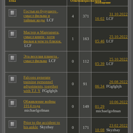
Тема
Ответов
Просмотров
сообщение
Гостья из будущего ,
31.10.2022
смысл фильма и
4
371
16:02
LCF
тайные коды
LCF
Мастер и Маргарита,
смысл книги , хотя
25.10.2022
1
163
фильм в чем то близок.
05:46
LCF
LCF
Эта веселая планета ,
25.10.2022
смысл фильма
LCF
0
112
05:39
LCF
Falcons generate
training personnel
26.08.2022
0
91
adjustments, together
06:34
FGgfghjh
with T.J. Y
FGgfghjh
Обжявление войны
10.06.2022
1914 года
0
149
01:29
michaelgofman
michaelgofman
Prior to the accident to
23.02.2022
his ankle
Skyzhay
0
171
10:08
Skyzhay