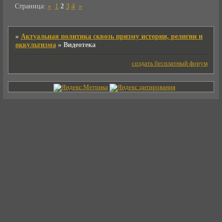
Страница:
«
1
2
3
4
»
»
Актуальная политика сквозь призму истории, религии и
оккультизма
»
Видеотека
создать бесплатный форум