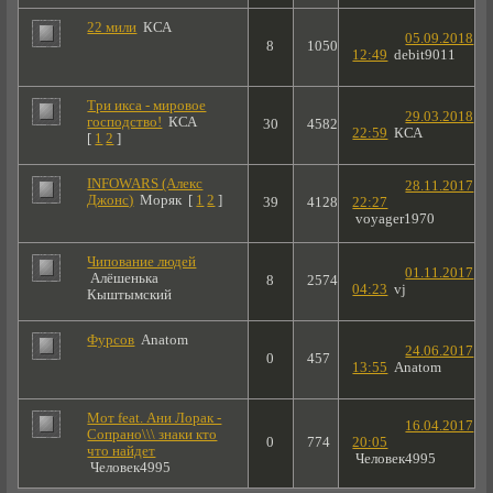
22 мили
КСА
05.09.2018
8
1050
12:49
debit9011
Три икса - мировое
29.03.2018
господство!
КСА
30
4582
22:59
КСА
[
1
2
]
INFOWARS (Алекс
28.11.2017
Джонс)
Моряк
[
1
2
]
39
4128
22:27
voyager1970
Чипование людей
01.11.2017
Алёшенька
8
2574
04:23
vj
Кыштымский
Фурсов
Anatom
24.06.2017
0
457
13:55
Anatom
Мот feat. Ани Лорак -
16.04.2017
Сопрано\\\ знаки кто
0
774
20:05
что найдет
Человек4995
Человек4995