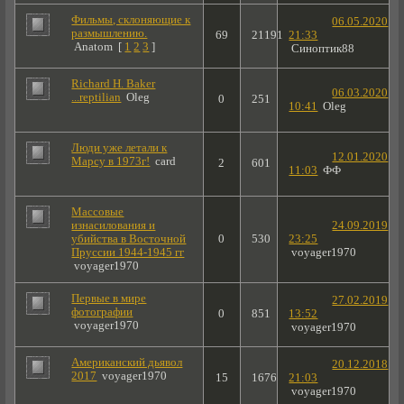
Фильмы, склоняющие к
06.05.2020
размышлению.
69
21191
21:33
Anatom
[
1
2
3
]
Синоптик88
Richard H. Baker
06.03.2020
...reptilian
Oleg
0
251
10:41
Oleg
Люди уже летали к
12.01.2020
Марсу в 1973г!
card
2
601
11:03
ФФ
Массовые
изнасилования и
24.09.2019
убийства в Восточной
0
530
23:25
Пруссии 1944-1945 гг
voyager1970
voyager1970
Первые в мире
27.02.2019
фотографии
0
851
13:52
voyager1970
voyager1970
Американский дьявол
20.12.2018
2017
voyager1970
15
1676
21:03
voyager1970