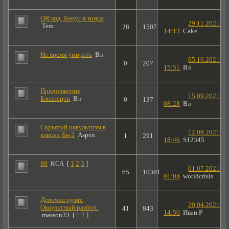
QR код. Бонус в конце
29.11.2021
Tem
28
1507
14:13
Cake
Не время умирать
Вл
05.10.2021
0
207
15:51
Вл
Продолжение
15.09.2021
Близнецов
Вл
0
137
08:28
Вл
Скрытый оккультизм в
12.09.2021
клипах Би-2
Aspen
1
291
18:46
S12345
88
КСА
[
1
2
3
]
01.07.2021
65
10361
01:04
worldcrisis
Девочки рулят.
29.04.2021
Оккультный разбор.
41
843
14:50
Иван Р
masson33
[
1
2
]