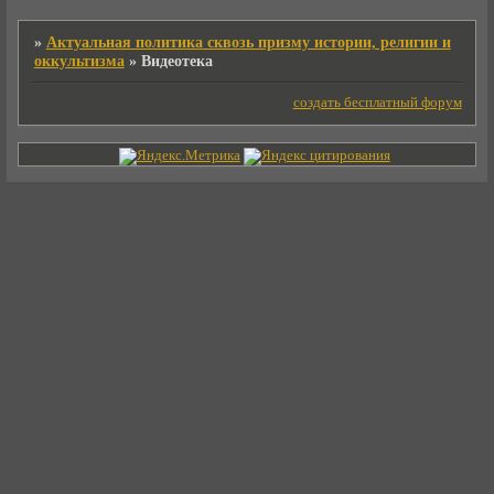
»
Актуальная политика сквозь призму истории, религии и
оккультизма
»
Видеотека
создать бесплатный форум