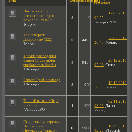
Тема
Ответов
Просмотров
сообщение
Показано ранее
12.03.2017
неизвестное видео
8
1146
02:55
похорон Сталина
voyager1970
Моряк
Тайна черепа
28.02.2017
Джеронимо (322)
0
440
20:47
Моряк
Моряк
Трамп: для падения
башен 11 сентября
28.12.2016
3
945
требовались бомбы
07:06
Gretta
Шеридан
Герман Греф о народе
19.12.2016
Шеридан
3
1029
16:37
regent83
Тайный язык в «Игра
02.11.2016
престолов»
4
1690
03:23
Джон
VolkodavKO
Уайлд
Секретные материалы:
Перезагрузка -
18.09.2016
16
5980
Премьера 24 января
02:29
Kloderakt