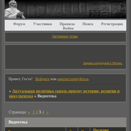
Форум
Участники
Правила
Поиск
Регистрация
Войти
Активные темы
Заправка картриджей в Москве.
Привет, Гость!
Войдите
или
зарегистрируйтесь
.
»
Актуальная политика сквозь призму истории, религии и
оккультизма
»
Видеотека
Страница:
«
1
2
3
4
»
Видеотека
Последнее