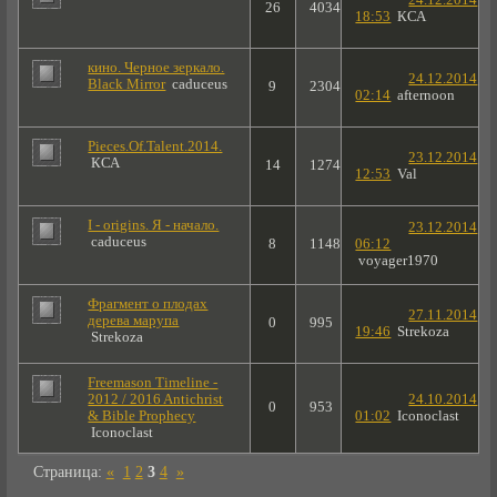
26
4034
18:53
КСА
кино. Черное зеркало.
24.12.2014
Black Mirror
caduceus
9
2304
02:14
afternoon
Pieces.Of.Talent.2014.
23.12.2014
КСА
14
1274
12:53
Val
I - origins. Я - начало.
23.12.2014
caduceus
8
1148
06:12
voyager1970
Фрагмент о плодах
27.11.2014
дерева марупа
0
995
19:46
Strekoza
Strekoza
Freemason Timeline -
2012 / 2016 Antichrist
24.10.2014
0
953
& Bible Prophecy
01:02
Iconoclast
Iconoclast
Страница:
«
1
2
3
4
»