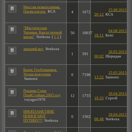
Миссия невыполнима.
25.08.2015
Племя изгоев.
КСА
4
1672
20:12
КСА
"Мистическая
04.08.2015
Украина. Карта черной
50
10037
18:11
Ketti
магии"
Strekoza
[
1
2
]
лающий кот.
Strekoza
26.05.2015
1
591
00:02
Шеридан
Борис Гребенщиков.
25.05.2015
Уроки вождения
0
7198
13:22
Samorez
Samorez
Реклама Сони
26.04.2015
ПлэйСтэйшн 2003 год
12
1755
19:35
Сергей
voyager1970
ИНОПЛАНЕТЯНЕ
26.04.2015
ПОМОГАЮТ
0
1502
06:48
Strekoza
ПУТИНУ!!!
Strekoza