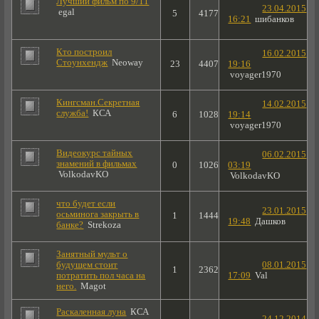
Лучший фильм по 9/11
23.04.2015
egal
5
4177
16:21
шибанков
Кто построил
16.02.2015
Стоунхендж
Neoway
23
4407
19:16
voyager1970
Кингсман.Секретная
14.02.2015
служба!
КСА
6
1028
19:14
voyager1970
Видеокурс тайных
06.02.2015
знамений в фильмах
0
1026
03:19
VolkodavKO
VolkodavKO
что будет если
23.01.2015
осьминога закрыть в
1
1444
19:48
Дашков
банке?
Strekoza
Занятный мульт о
будущем стоит
08.01.2015
1
2362
потратить пол часа на
17:09
Val
него.
Magot
Раскаленная луна
КСА
24.12.2014