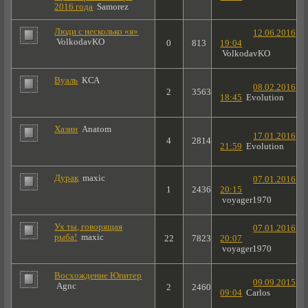
2016 года
Samorez
Люди с несколько «я»
12.06.2016
VolkodavKO
0
813
19:04
VolkodavKO
Вуаль
КСА
08.02.2016
2
3563
18:45
Evolution
Хазин
Anatom
17.01.2016
4
2814
21:59
Evolution
Дурак
maxic
07.01.2016
1
2436
20:15
voyager1970
Ух ты, говорящая
07.01.2016
рыба!
maxic
22
7823
20:07
voyager1970
Восхождение Юпитер
09.09.2015
Agnc
2
2460
09:04
Carlos