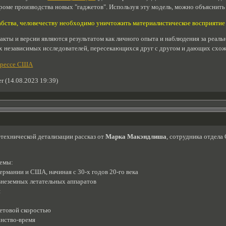
кроме производства новых "гаджетов". Используя эту модель, можно объяснит
абства, человечеству необходимо уничтожить материалистическое восприятие
факты и версии являются результатом как личного опыта и наблюдения за реаль
 независимых исследователей, пересекающихся друг с другом и дающих cхожи
грессе США
r (14.08.2023 19:39)
технической детализации рассказ от
Марка Макэндлиша
, сотрудника отдела
темы:
ермании и США, начиная с 30-х годов 20-го века
внеземных летательных аппаратов
я
ветовой скоростью
анство-время