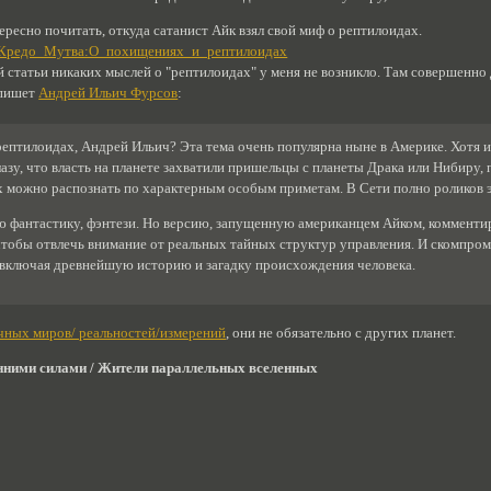
ересно почитать, откуда сатанист Айк взял свой миф о рептилоидах.
кст:Кредо_Мутва:О_похищениях_и_рептилоидах
й статьи никаких мыслей о "рептилоидах" у меня не возникло. Там совершенно 
 пишет
Андрей Ильич Фурсов
:
 рептилоидах, Андрей Ильич? Эта тема очень популярна ныне в Америке. Хотя и
лазу, что власть на планете захватили пришельцы с планеты Драка или Нибиру,
 можно распознать по характерным особым приметам. В Сети полно роликов эт
ю фантастику, фэнтези. Но версию, запущенную американцем Айком, комментир
чтобы отвлечь внимание от реальных тайных структур управления. И скомпро
, включая древнейшую историю и загадку происхождения человека.
чных миров/ реальностей/измерений
, они не обязательно с других планет.
нними силами / Жители параллельных вселенных