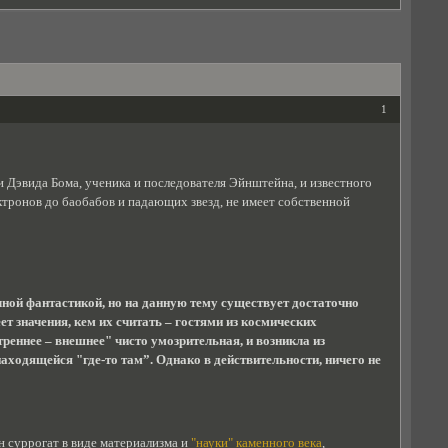
1
Дэвида Бома, ученика и последователя Эйнштейна, и известного
ктронов до баобабов и падающих звезд, не имеет собственной
ной фантастикой, но на данную тему существует достаточно
т значения, кем их считать – гостями из космических
треннее – внешнее" чисто умозрительная, и возникла из
аходящейся "где-то там”. Однако в действительности, ничего не
н суррогат в виде материализма и
"науки" каменного века
,