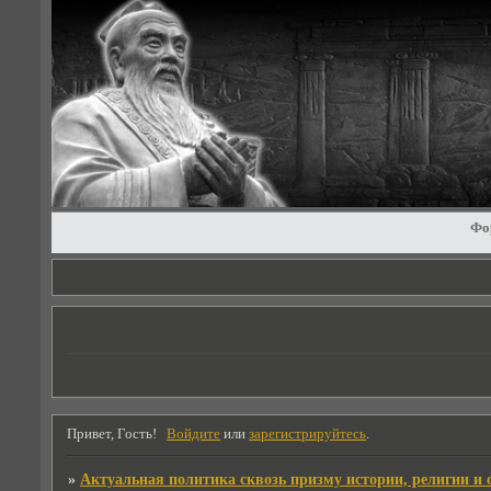
Фо
Привет, Гость!
Войдите
или
зарегистрируйтесь
.
»
Актуальная политика сквозь призму истории, религии и