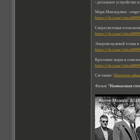
- детальное устройство и
Марк Макэндлиш - секре
https://vk.com/video48
Сверхсветовая технологи
https://vk.com/video48
Энергия нулевой точки и
https://vk.com/video48
Кротовые норы и отколо
https://vk.com/video48
См также:
Пентагон офиц
Фильм
"Наивысшая степе