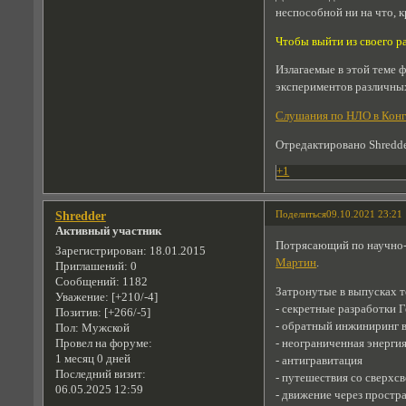
неспособной ни на что, 
Чтобы выйти из своего р
Излагаемые в этой теме 
экспериментов различных
Слушания по НЛО в Кон
Отредактировано Shredde
+1
Поделиться
09.10.2021 23:21
Shredder
Активный участник
Потрясающий по научно-
Зарегистрирован
: 18.01.2015
Мартин
.
Приглашений:
0
Сообщений:
1182
Затронутые в выпусках 
Уважение:
[+210/-4]
- секретные разработки Г
Позитив:
[+266/-5]
- обратный инжиниринг 
Пол:
Мужской
- неограниченная энерги
Провел на форуме:
1 месяц 0 дней
- антигравитация
Последний визит:
- путешествия со сверхс
06.05.2025 12:59
- движение через простр