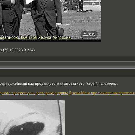
r (30.10.2023 01:14)
одтверждённый вид продвинутого существа - это "серый человечек".
рдского профессора и доктора медицины Джона Мэка про похищения пришель