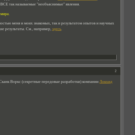
ь ВСЕ так называемые "необъяснимые" явления.
 мира.
ностью меня и моих знакомых, так и результатом опытов и научных
е результаты. См., например,
здесь
.
2
 Сканк Воркс (секретные передовые разработки) компании
Локхид