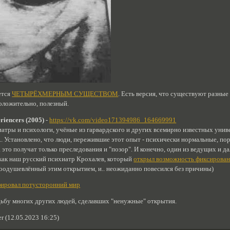
ется
ЧЕТЫРЁХМЕРНЫМ СУЩЕСТВОМ
. Есть версия, что существуют разные
положительно, полезный.
iencers (2005)
-
https://vk.com/video171394986_164669991
тры и психологи, учёные из гарвардского и других всемирно известных униве
д.. Установлено, что люди, пережившие этот опыт - психически нормальные, по
а это получат только преследования и "позор". И конечно, один из ведущих и 
как наш русский психиатр Крохалев, который
открыл возможность фиксирован
оодушевлённый этим открытием, и.. неожиданно повесился без причины)
фировал потусторонний мир
дьбу многих других людей, сделавших "ненужные" открытия.
r (12.05.2023 16:25)