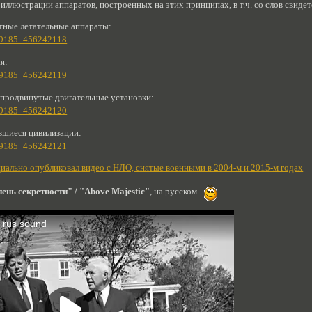
 иллюстрации аппаратов, построенных на этих принципах, в т.ч. со слов свидет
тные летательные аппараты:
899185_456242118
я:
899185_456242119
 продвинутые двигательные установки:
899185_456242120
вшиеся цивилизации:
899185_456242121
иально опубликовал видео с НЛО, снятые военными в 2004-м и 2015-м годах
нь секретности" / "Above Majestic"
, на русском.