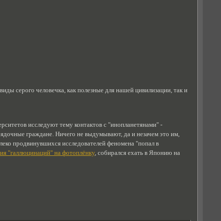
 виды серого человечка, как полезные для нашей цивилизации, так и
рситетов исследуют тему контактов с "инопланетянами" -
рядочные граждане. Ничего не выдумывают, да и незачем это им,
далеко продвинувшихся исследователей феномена "попал в
ия "галлюцинаций" на фотоплёнку
, собирался ехать в Японию на