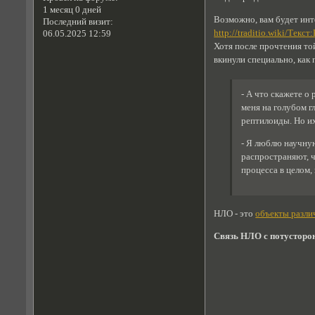
1 месяц 0 дней
Возможно, вам будет инт
Последний визит:
http://traditio.wiki/Те
06.05.2025 12:59
Хотя после прочтения то
вкинули специально, как
- А что скажете о
меня на голубом г
рептилоиды. Но их
- Я люблю научну
распространяют, 
процесса в целом
НЛО - это
объекты разли
Связь НЛО с потусторо