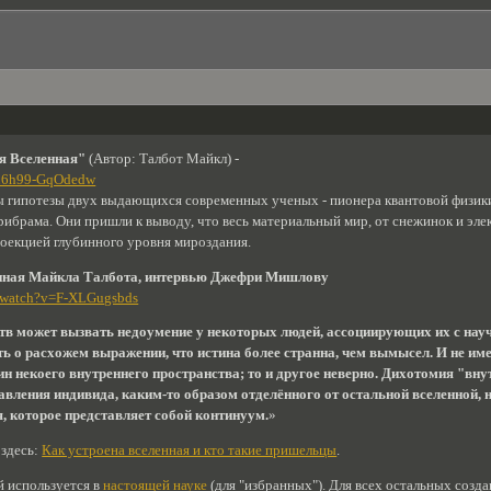
я Вселенная"
(Автор: Талбот Майкл) -
/Su6h99-GqOdedw
 гипотезы двух выдающихся современных ученых - пионера квантовой физики 
ибрама. Они пришли к выводу, что весь материальный мир, от снежинок и эле
проекцией глубинного уровня мироздания.
нная Майкла Талбота, интервью Джефри Мишлову
m/watch?v=F-XLGugsbds
в может вызвать недоумение у некоторых людей, ассоциирующих их с науч
ь о расхожем выражении, что истина более странна, чем вымысел. И не имее
ин некоего внутреннего пространства; то и другое неверно. Дихотомия "вну
авления индивида, каким-то образом отделённого от остальной вселенной, н
я, которое представляет собой континуум.
»
 здесь:
Как устроена вселенная и кто такие пришельцы
.
й используется в
настоящей науке
(для "избранных"). Для всех остальных созда