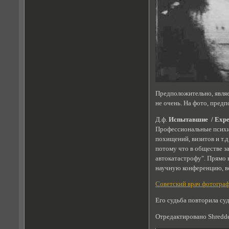
Предположительно, явля
не очень. На фото, пред
Д.ф.
Испытавшие / Exper
Профессиональные психиа
похищений, визитов и т.
потому что в обществе з
автокатастрофу". Прямо 
научную конференцию, в
Советский врач фотогра
Его судьба повторила су
Отредактировано Shredde