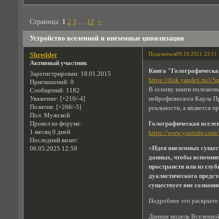
Страница:
1
2
3
…
12
»
Устройство вселенной и внеземные цивилизации
Поделиться
09.10.2021 23:11
Shredder
Активный участник
Книга "Голографическа
Зарегистрирован
: 18.01.2015
https://disk.yandex.ru/i
Приглашений:
0
В основу книги положены
Сообщений:
1182
нейрофизиолога Карла Пр
Уважение:
[+210/-4]
Позитив:
[+266/-5]
реальности, а является 
Пол:
Мужской
Голографическая вселе
Провел на форуме:
1 месяц 0 дней
https://www.youtube.co
Последний визит:
«
Идея внеземных сущест
06.05.2025 12:59
данных, чтобы вспомнит
пространств или из глуб
дуалистического предст
существует вне сознани
Подробнее это раскрыто
Данная модель Вселенно