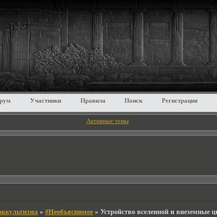
рум
Участники
Правила
Поиск
Регистрация
Активные темы
 оккультизма
»
#Необъяснимое
»
Устройство вселенной и внеземные 