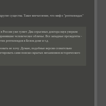
другие существа. Такое впечатление, что миф о "рептилоидах"
 в России уже гуляет. Два серьезных доктора наук уверяли
 принявшие человеческое обличье. Все западные президенты -
их рептилоидов в Белом доме и т.д.
овать не хочу. Думаю, подобные версии сознательно
метировать сами поиски скрытых механизмов исторического