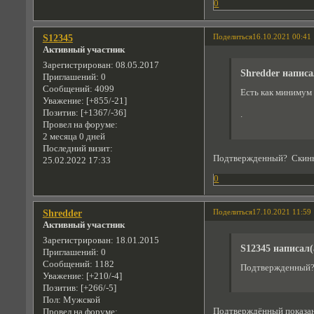
0
Поделиться
16.10.2021 00:41
S12345
Активный участник
Зарегистрирован
: 08.05.2017
Shredder написа
Приглашений:
0
Сообщений:
4099
Есть как минимум 
Уважение:
[+855/-21]
Позитив:
[+1367/-36]
.
Провел на форуме:
2 месяца 0 дней
Последний визит:
Подтвержденный? Скиньт
25.02.2022 17:33
0
Поделиться
17.10.2021 11:59
Shredder
Активный участник
Зарегистрирован
: 18.01.2015
S12345 написал(
Приглашений:
0
Сообщений:
1182
Подтвержденный? 
Уважение:
[+210/-4]
Позитив:
[+266/-5]
Пол:
Мужской
Подтверждённый показани
Провел на форуме: