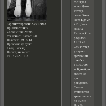
где играл
актер Джон
Риттер,
семья Хили
жила в доме
Зарегистрирован
: 23.04.2013
911. Дочь
Приглашений:
0
Джона
Сообщений:
29395
Риттера,Стелла,
Уважение:
[+3402/-74]
родилась
Позитив:
[+937/-61]
11.09.98.
Провел на форуме:
Сам Риттер
1 год 1 месяц
умирает от
Последний визит:
врачебной
19.02.2026 11:31
ошибки
11.09.2003
за 6 дней до
своего 55
дня
рождения.
Стелла
становится
трансгендером
по имени
Ноа Ли.