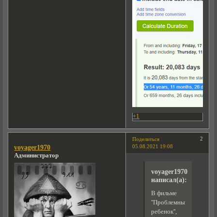
+1
2
Поделиться
05.08.2021 19:08
voyager1970
Администратор
voyager1970
написал(а):
В фильме
''Проблемный
ребенок'',