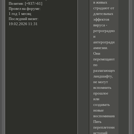
в живых
Позитив:
[+937/-61]
страдают от
Провел на форуме:
длительных
1 год 1 месяц
Последний визит:
эффектов
19.02.2026 11:31
вируса -
ретроградной
и
антероградной
амнезии.
Они
перемещаются
по
разлагающемуся
ландшафту,
не могут
вспомнить
прошлое
или
создавать
новые
воспоминания.
Пять
переплетенных
историй