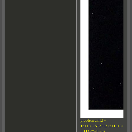
problem child =
16+18+15+2+12+5+13+3+8+9+
= 117 (Ordinal)