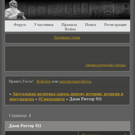
Форум
Участники
Правила
Поиск
Регистрация
Войти
Активные темы
Заправка картриджей в Москве.
Привет, Гость!
Войдите
или
зарегистрируйтесь
.
»
Актуальная политика сквозь призму истории, религии и
оккультизма
»
#Синхронизм
»
Джон Риттер 911
Страница:
1
Джон Риттер 911
1