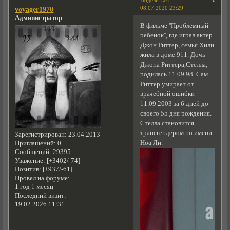
Поделиться
08.07.2020 23:29
voyager1970
Администратор
В фильме ''Проблемный
ребенок'', где играл актер
Джон Риттер, семья Хили
жила в доме 911. Дочь
Джона Риттера,Стелла,
родилась 11.09.98. Сам
Риттер умирает от
врачебной ошибки
11.09.2003 за 6 дней до
своего 55 дня рождения.
Стелла становится
трансгендером по имени
Зарегистрирован
: 23.04.2013
Ноа Ли.
Приглашений:
0
Сообщений:
29395
Уважение:
[+3402/-74]
Позитив:
[+937/-61]
Провел на форуме:
1 год 1 месяц
Последний визит:
19.02.2026 11:31