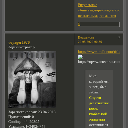
Ритуальные
убийства,мормоны,казахстанс
пентаграмма,геомантия
0
3
Поделиться
22.05.2022 00:36
voyager1970
Администратор
https://www.imdb.com/title/tt3
Мир,
который мы
знаем, был
забыт.
Спустя
десятилетие
после
Зарегистрирован
: 23.04.2013
глобальной
Приглашений:
0
эпидемии
Сообщений:
29395
оставшиеся
Уважение:
[+3402/-74]