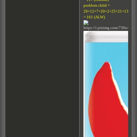
problem child =
26+12+7+20+2+25+21+13+4+2
= 161 (ALW)