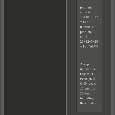
problem
child =
16+18+15+2+12+5+13+
= 117
(Ordinal)
problem
child =
26+12+7+20+2+25+21+
= 161 (ALW)
Актер
прожил 54
года и 11
месяцев=911
Or 54 years,
11 months,
26 days
including
the end date.