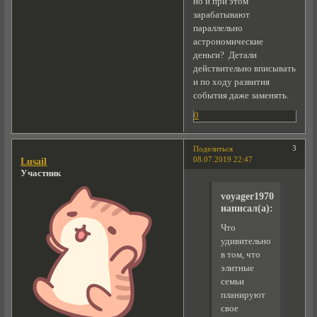
но и при этом
зарабатывают
параллельно
астрономические
деньги? Детали
действительно вписывать
и по ходу развития
события даже заменять.
0
3
Поделиться
08.07.2019 22:47
Lusail
Участник
voyager1970
написал(а):
Что
удивительного
в том, что
элитные
семьи
планируют
свое