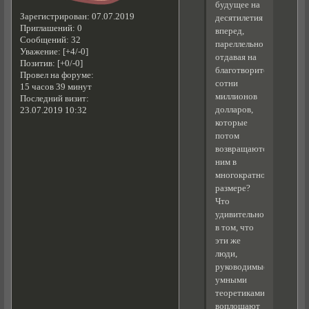
будущее на
Зарегистрирован
: 07.07.2019
десятилетия
Приглашений:
0
вперед,
Сообщений:
32
пареллельно
Уважение:
[+4/-0]
отдавая на
Позитив:
[+0/-0]
благотворительность
Провел на форуме:
сотни
15 часов 39 минут
миллионов
Последний визит:
долларов,
23.07.2019 10:32
которые
потом
возвращаютсяк
ним в
многократном
размере?
Что
удивительного
в том, что
эти же
люди,
руководимые
умными
теоретиками
воплощают