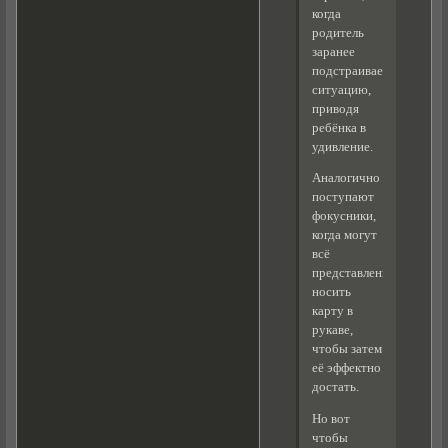
когда
родитель
заранее
подстраивает
ситуацию,
приводя
ребёнка в
удивление.
Аналогично
поступают
фокусники,
когда могут
всё
представление
носить
карту в
рукаве,
чтобы затем
её эффектно
достать.
Но вот
чтобы