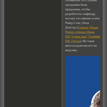
упомянули, что Лунная
программа была
придумана, чтобы
разработать скафандр,
потому что именно в нём
Ривер Сонг убила
Доктора (
Смерть Джоан
Риверс и Барак Обама
606,''Симпсоны'',''Гриффины''
,
МК Ультра
). Но такая
многоходовочка всё же
выдумка.