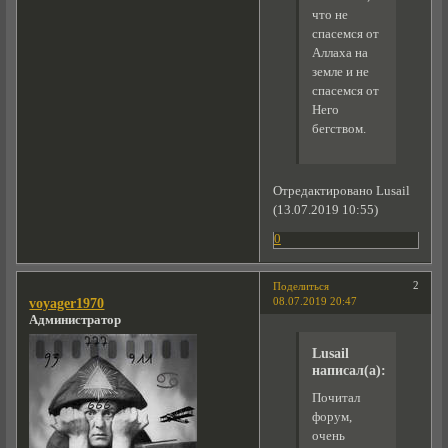
что не
спасемся от
Аллаха на
земле и не
спасемся от
Него
бегством.
Отредактировано Lusail
(13.07.2019 10:55)
0
2
Поделиться
08.07.2019 20:47
voyager1970
Администратор
Lusail
написал(а):
Почитал
форум,
очень