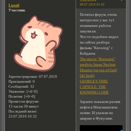
Поделиться
08.07.2019 01:43
Lusail
Участник
Почитал форум, очень
интересное у вас тут
понимание работы
закулисья.
Что-то подобное видел
на сайтах разбора
фильма "Knowing" с
Кейджем.
The movie "Knowing"
predicts Japan Nuclear
Disaster (on top of Gulf
Oil Spill)
Зарегистрирован
: 07.07.2019
GEORGE'S TIME
Приглашений:
0
Сообщений:
32
CAPSULE: THE
Уважение:
[+4/-0]
KNOWING CODE
Позитив:
[+0/-0]
Провел на форуме:
Заранее показали разлив
15 часов 39 минут
нефти в Мексиканском
Последний визит:
заливе. И указали на
23.07.2019 10:32
аварию в Фукусиме.