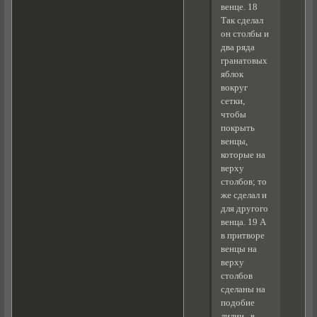
венце. 18
Так сделал
он столбы и
два ряда
гранатовых
яблок
вокруг
сетки,
чтобы
покрыть
венцы,
которые на
верху
столбов; то
же сделал и
для другого
венца. 19 А
в притворе
венцы на
верху
столбов
сделаны на
подобие
лилии , в