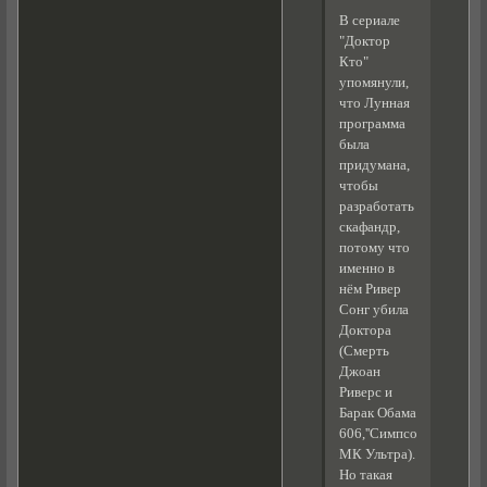
В сериале
"Доктор
Кто"
упомянули,
что Лунная
программа
была
придумана,
чтобы
разработать
скафандр,
потому что
именно в
нём Ривер
Сонг убила
Доктора
(Смерть
Джоан
Риверс и
Барак Обама
606,''Симпсоны'',''Грифф
МК Ультра).
Но такая