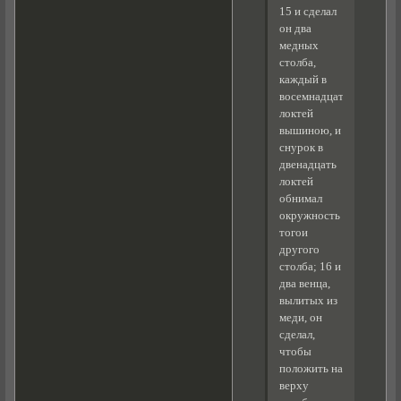
15 и сделал
он два
медных
столба,
каждый в
восемнадцать
локтей
вышиною, и
снурок в
двенадцать
локтей
обнимал
окружность
тогои
другого
столба; 16 и
два венца,
вылитых из
меди, он
сделал,
чтобы
положить на
верху