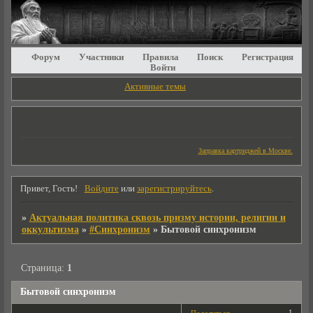
Форум
Участники
Правила
Поиск
Регистрация
Войти
Активные темы
Заправка картриджей в Москве.
Привет, Гость!
Войдите
или
зарегистрируйтесь
.
»
Актуальная политика сквозь призму истории, религии и
оккультизма
»
#Синхронизм
»
Бытовой синхронизм
Страница:
1
Бытовой синхронизм
1