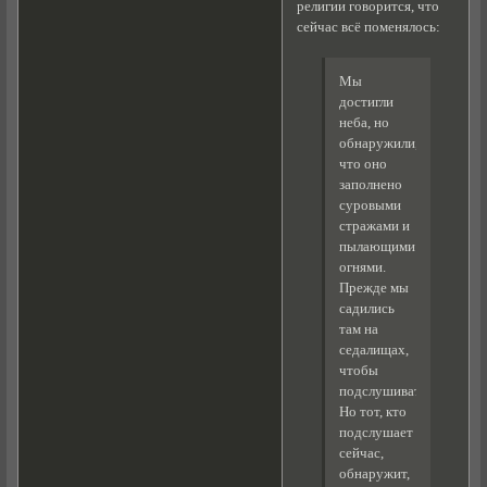
религии говорится, что
сейчас всё поменялось:
Мы
достигли
неба, но
обнаружили,
что оно
заполнено
суровыми
стражами и
пылающими
огнями.
Прежде мы
садились
там на
седалищах,
чтобы
подслушивать.
Но тот, кто
подслушает
сейчас,
обнаружит,