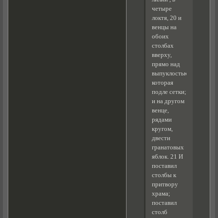
четыре
локтя, 20 и
венцы на
обоих
столбах
вверху,
прямо над
выпуклостью,
которая
подле сетки;
и на другом
венце,
рядами
кругом,
двести
гранатовых
яблок. 21 И
поставил
столбы к
притвору
храма;
поставил
столб