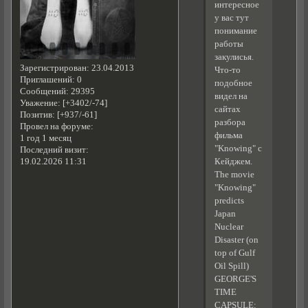
интересное
у вас тут
понимание
работы
закулисья.
Зарегистрирован
: 23.04.2013
Что-то
Приглашений:
0
подобное
Сообщений:
29395
видел на
Уважение:
[+3402/-74]
сайтах
Позитив:
[+937/-61]
разбора
Провел на форуме:
фильма
1 год 1 месяц
"Knowing" с
Последний визит:
Кейджем.
19.02.2026 11:31
The movie
"Knowing"
predicts
Japan
Nuclear
Disaster (on
top of Gulf
Oil Spill)
GEORGE'S
TIME
CAPSULE: