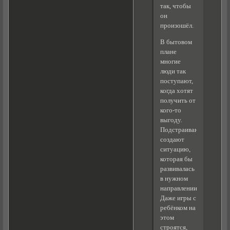
так, чтобы
он
произошёл.
В бытовом
плане
многие
люди так
поступают,
когда хотят
получить от
кого-то
выгоду.
Подстраивают,
создают
ситуацию,
которая бы
развивалась
в нужном
направлении.
Даже игры с
ребёнком на
этом
строятся,