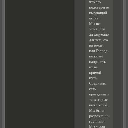
что его
подстерегает
пылающий
огонь.
Мы не
знаем, зло
ли задумано
для тех, кто
на земле,
или Господь
пожелал
направить
их на
прямой
путь.
Среди нас
есть
праведные и
те, которые
ниже этого.
Мы были
разрозненными
группами.
Мы знали,