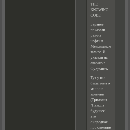
THE
KNOWING
CODE
Заранее
показали
разлив
нефти в
Мексиканском
заливе. И
указали на
аварию в
Фукусиме.
Тут у вас
была тема о
машине
времени
(Трилогия
"Назад в
будущее" -
это
очередная
прокламация