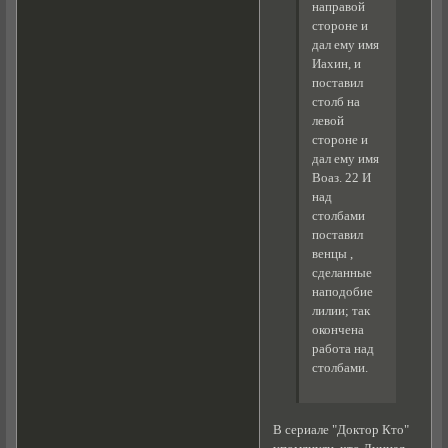
направой
стороне и
дал ему имя
Иахин, и
поставил
столб на
левой
стороне и
дал ему имя
Воаз. 22 И
над
столбами
поставил
венцы ,
сделанные
наподобие
лилии; так
окончена
работа над
столбами.
В сериале "Доктор Кто"