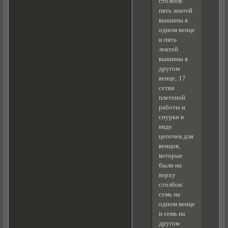
столбов:
пять локтей
вышины в
одном венце
и пять
локтей
вышины в
другом
венце; 17
сетки
плетеной
работы и
снурки в
виде
цепочек для
венцов,
которые
были на
верху
столбов:
семь на
одном венце
и семь на
другом