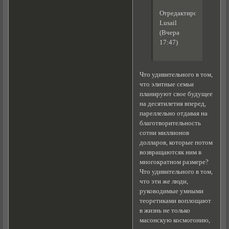
Отредактировано
Lusail
(Вчера
17:47)
Что удивительного в том,
что элитные семьи
планируют свое будущее
на десятилетия вперед,
пареллельно отдавая на
благотворительность
сотни миллионов
долларов, которые потом
возвращаютсяк ним в
многократном размере?
Что удивительного в том,
что эти же люди,
руководимые умными
теоретиками воплощают
в жизнь не только
масонскую космогонию,