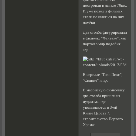
построили в начале 70ых.
И уже позже в фильмах
стали появляться на них
намёки.
Два столба фигурировали
в фильмах "Фантазм", как
портал в мир подобия
ада.
В сериале "Твин Пикс",
"Сияние" и пр.
В масонскую символику
два столба пришли из
иудаизма, где
упоминаются в 3-ей
Книге Царств 7,
строительство Первого
Храма: