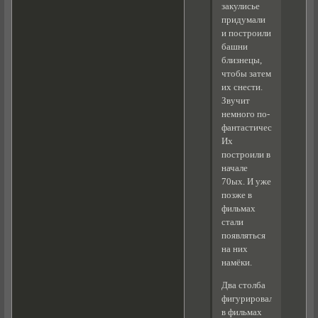
закулисье
придумали
и построили
башни
близнецы,
чтобы затем
их снести.
Звучит
немного по-
фантастически.
Их
построили в
начале
70ых. И уже
позже в
фильмах
стали
появляться
на них
намёки.
Два столба
фигурировали
в фильмах