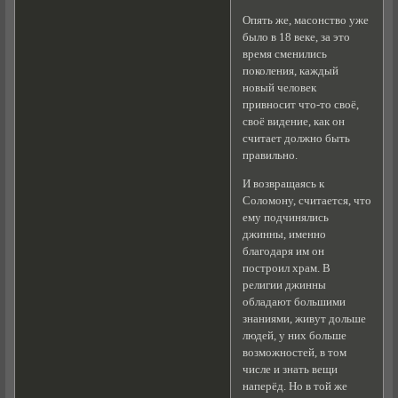
Опять же, масонство уже
было в 18 веке, за это
время сменились
поколения, каждый
новый человек
привносит что-то своё,
своё видение, как он
считает должно быть
правильно.
И возвращаясь к
Соломону, считается, что
ему подчинялись
джинны, именно
благодаря им он
построил храм. В
религии джинны
обладают большими
знаниями, живут дольше
людей, у них больше
возможностей, в том
числе и знать вещи
наперёд. Но в той же