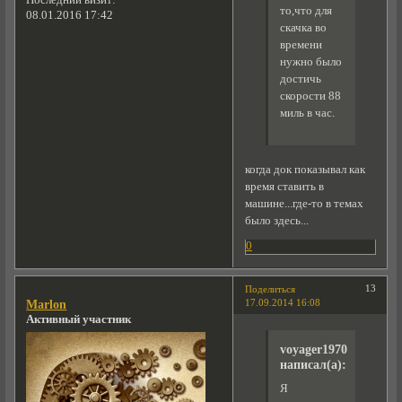
то,что для
08.01.2016 17:42
скачка во
времени
нужно было
достичь
скорости 88
миль в час.
когда док показывал как
время ставить в
машине...где-то в темах
было здесь...
0
13
Поделиться
17.09.2014 16:08
Marlon
Активный участник
voyager1970
написал(а):
Я