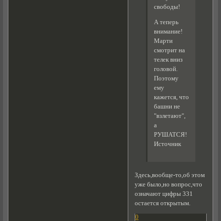
свободы!
А теперь
внимание!
Марти
смотрит на
телек вниз
головой.
Поэтому
ему
кажется, что
башни не
"взлетают",
а
РУШАТСЯ!
Источник
Здесь,вообще-то,об этом
уже было,но вопрос,что
означают цифры 331
остается открытым.
0