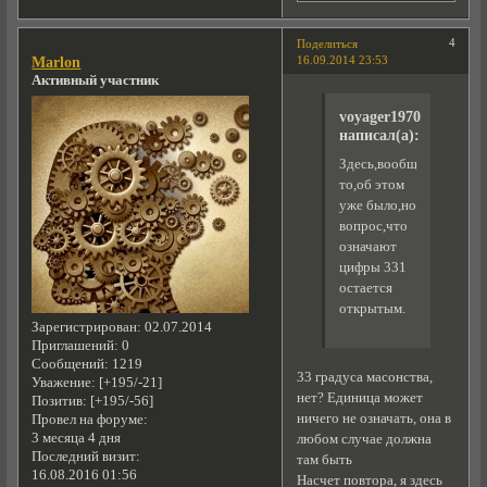
4
Поделиться
16.09.2014 23:53
Marlon
Активный участник
voyager1970
написал(а):
Здесь,вообще-
то,об этом
уже было,но
вопрос,что
означают
цифры 331
остается
открытым.
Зарегистрирован
: 02.07.2014
Приглашений:
0
Сообщений:
1219
33 градуса масонства,
Уважение:
[+195/-21]
нет? Единица может
Позитив:
[+195/-56]
ничего не означать, она в
Провел на форуме:
3 месяца 4 дня
любом случае должна
Последний визит:
там быть
16.08.2016 01:56
Насчет повтора, я здесь