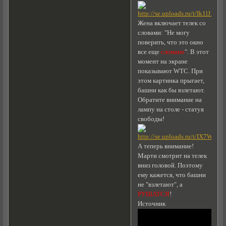
Жена включает телек со
словами: "Не могу
поверить, что это окно
все еще
сломано
". В этот
момент на экране
показывают WTC. При
этом картинка прыгает,
башни как бы взлетают.
Обратите внимание на
лампу на столе - статуя
свободы!
А теперь внимание!
Марти смотрит на телек
вниз головой. Поэтому
ему кажется, что башни
не "взлетают", а
РУШАТСЯ
!
Источник