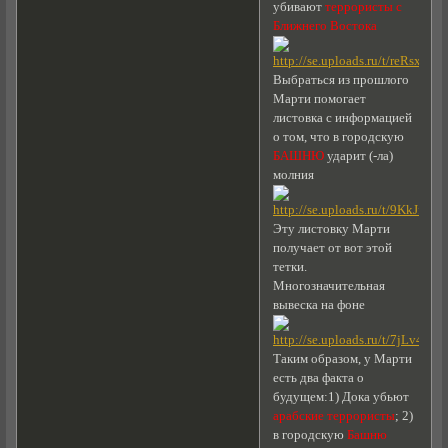
убивают
террористы с
Ближнего Востока
Выбраться из прошлого
Марти помогает
листовка с информацией
о том, что в городскую
БАШНЮ
ударит (-ла)
молния
Эту листовку Марти
получает от вот этой
тетки.
Многозначительная
вывеска на фоне
Таким образом, у Марти
есть два факта о
будущем:1) Дока убьют
арабские террористы
; 2)
в городскую
Башню