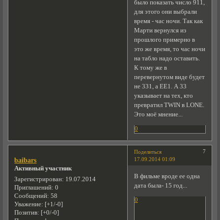
было показать число 911,
для этого они выбрали
время - час ночи. Так как
Марти вернулся из
прошлого примерно в
это же время, то час ночи
на табло надо оставить.
К тому же в
перевернутом виде будет
не 331, а EE1. А 33
указывает на тех, кто
превратил TWIN в LONE.
Это моё мнение...
0
7
Поделиться
17.09.2014 01:09
baibars
Активный участник
В фильме вроде ее одна
Зарегистрирован
: 19.07.2014
дата была- 15 год...
Приглашений:
0
Сообщений:
58
0
Уважение:
[+1/-0]
Позитив:
[+0/-0]