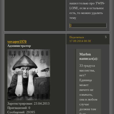
нашел только про TWIN-
LONE, если и остальное
есть, то можно удалить
тему
0
5
Поделиться
17.09.2014 00:30
voyager1970
Администратор
Marlon
написал(а):
33 градуса
масонства,
нет?
Единица
может
ничего не
означать,
она в любом
Зарегистрирован
: 23.04.2013
случае
Приглашений:
0
должна там
Сообщений:
29395
быть