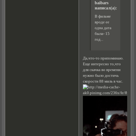
baibars
написал(а):
В фильме
вроде ее
одна дата
была- 15
год...
Да,что-то припоминаю.
Еще интересно то,что
для скачка во времени
нужно было достичь
скорости 88 миль в час.