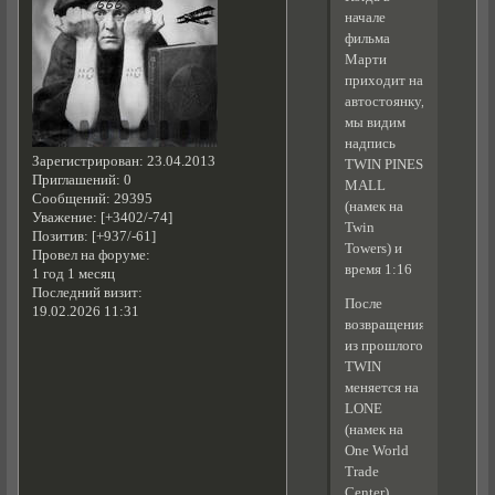
начале
фильма
Марти
приходит на
автостоянку,
мы видим
надпись
Зарегистрирован
: 23.04.2013
TWIN PINES
Приглашений:
0
MALL
Сообщений:
29395
(намек на
Уважение:
[+3402/-74]
Twin
Позитив:
[+937/-61]
Towers) и
Провел на форуме:
время 1:16
1 год 1 месяц
Последний визит:
После
19.02.2026 11:31
возвращения
из прошлого
TWIN
меняется на
LONE
(намек на
One World
Trade
Center).