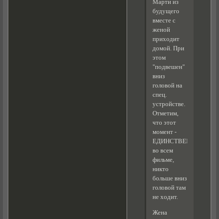
Марти из
будущего
вместе с
женой
приходит
домой. При
этом
"подвешен"
вниз
головой на
спец.
устройстве.
Отметим,
что этот
момент -
ЕДИНСТВЕННЫЙ
во всем
фильме,
никто
больше вниз
головой там
не ходит.
Жена