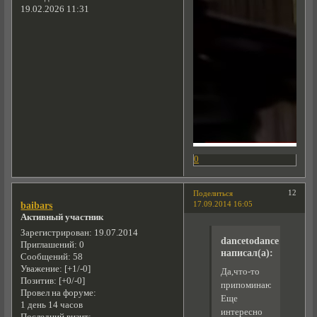
19.02.2026 11:31
0
12
Поделиться
17.09.2014 16:05
baibars
Активный участник
Зарегистрирован
: 19.07.2014
dancetodance
Приглашений:
0
написал(а):
Сообщений:
58
Уважение:
[+1/-0]
Да,что-то
Позитив:
[+0/-0]
припоминаю.
Провел на форуме:
Еще
1 день 14 часов
интересно
Последний визит: