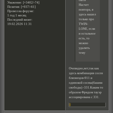
Уважение:
[+3402/-74]
Насчет
Позитив:
[+937/-61]
повтора, я
Провел на форуме:
здесь нашел
1 год 1 месяц
только про
Последний визит:
TWIN-
19.02.2026 11:31
LONE, если
и остальное
есть, то
можно
удалить
тему
Очевидно,нет,так как
здесь комбинация сосен
близнецов-911 и
одинокой сосны(башни
свободы) -331.Каким то
образом Фридом тауэр
ассоциирована с 331.
0