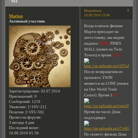
''911''
1
Поделиться
16.09.2014 23:00
Marlon
Активный участник
Когда в начале фильма
Марти приходит на
автостоянку, мы видим
надпись
TWIN
PINES
MALL (намек на Twin
Towers) и время
1:16
После возвращения из
прошлого TWIN
меняется на LONE (намек
на One World Trade
Зарегистрирован
: 02.07.2014
Center). Время 1:
33
Приглашений:
0
Сообщений:
1219
Уважение:
[+195/-21]
Время на часах Дока
Позитив:
[+195/-56]
Провел на форуме:
подходящее
3 месяца 4 дня
Последний визит:
16.08.2016 01:56
По сюжету фильма Дока