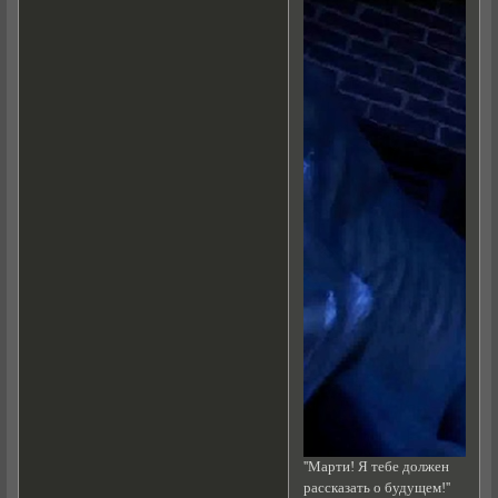
''Марти! Я тебе должен
рассказать о будущем!''