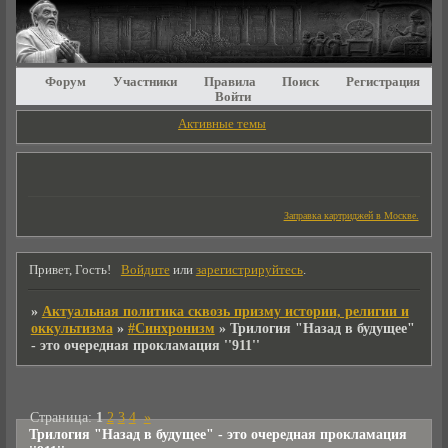
Форум
Участники
Правила
Поиск
Регистрация
Войти
Активные темы
Заправка картриджей в Москве.
Привет, Гость!
Войдите
или
зарегистрируйтесь
.
»
Актуальная политика сквозь призму истории, религии и
оккультизма
»
#Синхронизм
»
Трилогия "Назад в будущее"
- это очередная прокламация ''911''
Страница:
1
2
3
4
»
Трилогия "Назад в будущее" - это очередная прокламация