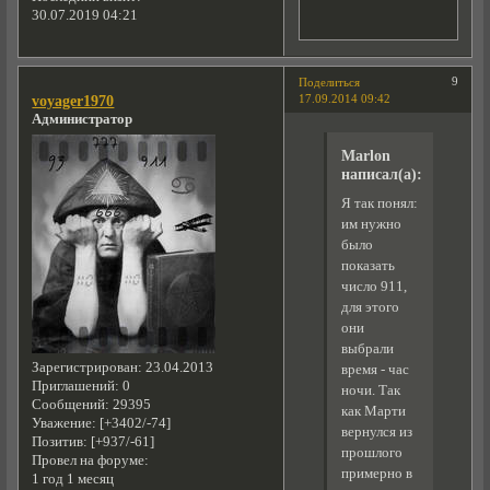
30.07.2019 04:21
9
Поделиться
17.09.2014 09:42
voyager1970
Администратор
Marlon
написал(а):
Я так понял:
им нужно
было
показать
число 911,
для этого
они
выбрали
Зарегистрирован
: 23.04.2013
время - час
Приглашений:
0
ночи. Так
Сообщений:
29395
как Марти
Уважение:
[+3402/-74]
вернулся из
Позитив:
[+937/-61]
прошлого
Провел на форуме:
примерно в
1 год 1 месяц