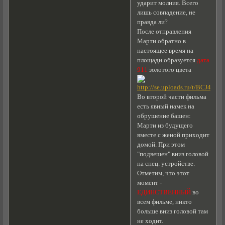
ударит молния. Всего
лишь совпадение, не
правда ли?
После отправления
Марти обратно в
настоящее время на
площади образуется
дата
911
золотого цвета
Во второй части фильма
есть явный намек на
обрушение башен:
Марти из будущего
вместе с женой приходит
домой. При этом
"подвешен" вниз головой
на спец. устройстве.
Отметим, что этот
момент -
ЕДИНСТВЕННЫЙ
во
всем фильме, никто
больше вниз головой там
не ходит.