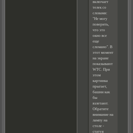
включает
телек со
словами:
"Не могу
поверить,
что это
окно все
еще
сломано". В
этот момент
на экране
показывают
WTC. При
этом
картинка
прыгает,
башни как
бы
взлетают.
Обратите
внимание на
лампу на
столе -
статуя