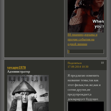
88 пианино,взрывы и
прочие события на
одной линиии
0
10
Поделиться
17.09.2014 10:30
voyager1970
Администратор
Я предлагаю изменить
название темы,так как
этот фильм,так же,как и
сотни других,не
предупреждает,а
декларирует будущее.