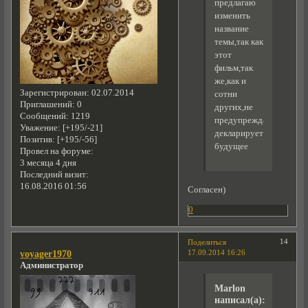
предлагаю
изменить
название
темы,так как
этот
фильм,так
же,как и
Зарегистрирован
: 02.07.2014
сотни
Приглашений:
0
других,не
Сообщений:
1219
предупреждает,а
Уважение:
[+195/-21]
декларирует
Позитив:
[+195/-56]
будущее
Провел на форуме:
3 месяца 4 дня
Последний визит:
16.08.2016 01:56
Согласен)
0
14
Поделиться
17.09.2014 16:26
voyager1970
Администратор
Marlon
написал(а):