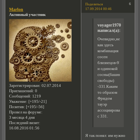
6
Поделиться
17.09.2014 00:46
Marlon
Активный участник
voyager1970
написал(а):
Очевидно,нет,так
как здесь
комбинация
сосен
близнецов-911
и одинокой
сосны(башни
свободы)
Зарегистрирован
: 02.07.2014
-331.Каким
Приглашений:
0
то образом
Сообщений:
1219
Фридом
Уважение:
[+195/-21]
тауэр
Позитив:
[+195/-56]
ассоциирована
Провел на форуме:
с 331.
3 месяца 4 дня
Последний визит:
16.08.2016 01:56
Я так понял: им нужно