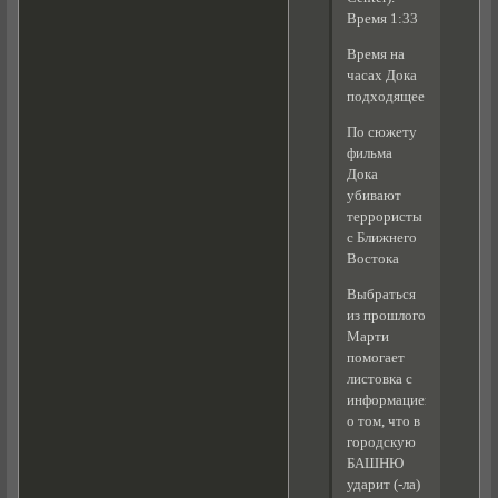
Время 1:33
Время на
часах Дока
подходящее
По сюжету
фильма
Дока
убивают
террористы
с Ближнего
Востока
Выбраться
из прошлого
Марти
помогает
листовка с
информацией
о том, что в
городскую
БАШНЮ
ударит (-ла)