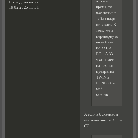
это же
Последний визит:
время, то
19.02.2026 11:31
час ночи на
табло надо
оставить. К
тому же в
перевернутом
виде будет
не 331, а
EE1. А 33
указывает
на тех, кто
превратил
TWIN в
LONE. Это
моё
мнение...
А если в буквенном
обозначении,то 33-это
CC.