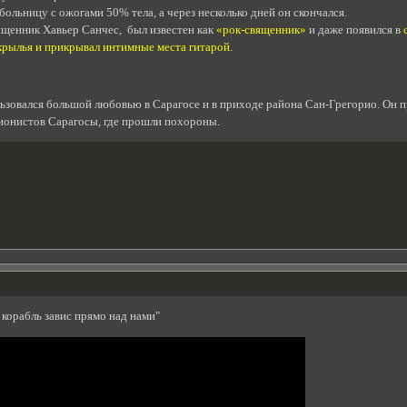
ольницу с ожогами 50% тела, а через несколько дней он скончался.
ященник Хавьер Санчес, был известен как
«рок-священник»
и даже появился в
 крылья и прикрывал интимные места гитарой.
ьзовался большой любовью в Сарагосе и в приходе района Сан-Грегорио. Он п
ионистов Сарагосы, где прошли похороны.
корабль завис прямо над нами"