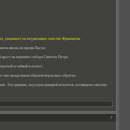
ых, указывает на неудачливое папство Франциска.
нием иконы во время Пасхи.
й крест на вершине собора Святого Петра.
ороной и чайкой в полете.
но они загадочным образом вернулись обратно.
ме. Эта церковь, под юрисдикцией иезуитов, посвящена святому
2