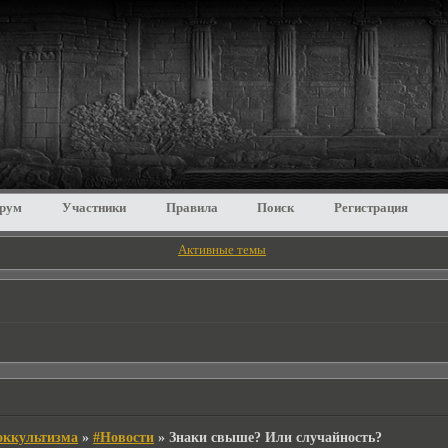
рум
Участники
Правила
Поиск
Регистрация
Активные темы
 оккультизма
»
#Новости
»
Знаки свыше? Или случайность?