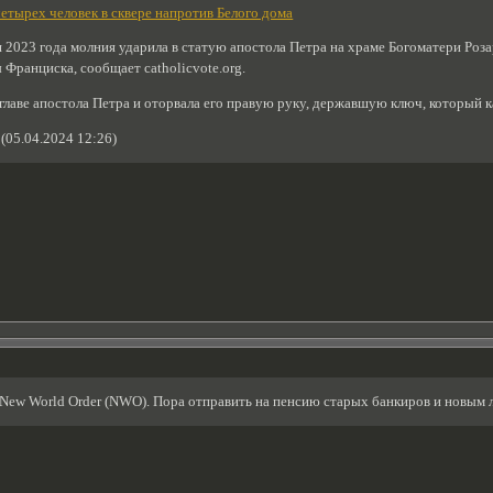
тырех человек в сквере напротив Белого дома
я 2023 года молния ударила в статую апостола Петра на храме Богоматери Ро
Франциска, сообщает catholicvote.org.
главе апостола Петра и оторвала его правую руку, державшую ключ, который к
(05.04.2024 12:26)
 New World Order (NWO). Пора отправить на пенсию старых банкиров и новым л