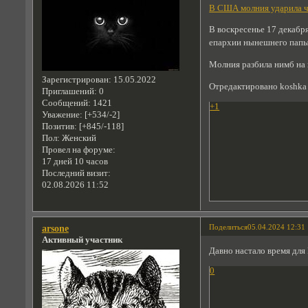
В США молния ударила че
В воскресенье 17 декабр
епархии нынешнего папы 
Молния разбила нимб на 
Зарегистрирован
: 15.05.2022
Отредактировано koshka 
Приглашений:
0
Сообщений:
1421
+1
Уважение:
[+534/-2]
Позитив:
[+845/-118]
Пол:
Женский
Провел на форуме:
17 дней 10 часов
Последний визит:
02.08.2026 11:52
Поделиться
05.04.2024 12:31
arsone
Активный участник
Давно настало время для
0