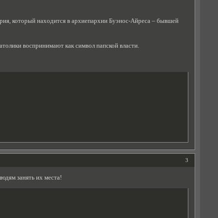
зария, который находится в архиепархии Буэнос-Айреса – бывшей
атолики воспринимают как символ папской власти.
3
юдям занять их места!