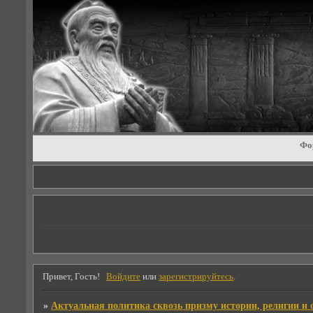
Фо
Привет, Гость!
Войдите
или
зарегистрируйтесь
.
»
Актуальная политика сквозь призму истории, религии и