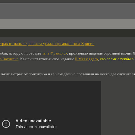
етрах от папы Франциска упала огромная икона Христа.
ужбы, которую проводил
папа Франциск
, произошло падение огромной иконы Х
в Ватикане
. Как пишет итальянское издание
Il Messaggero
,
«во время службы в 
ольких метрах от понтифика и ее немедленно поставили на место два служителя