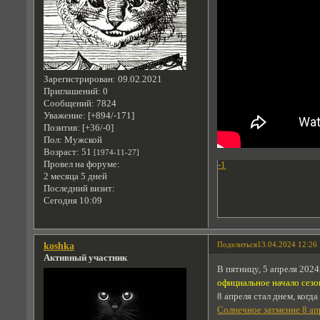
Зарегистрирован
: 09.02.2021
Приглашений:
0
Сообщений:
7824
Уважение:
[+894/-171]
Позитив:
[+36/-0]
Пол:
Мужской
Возраст:
51
[1974-11-27]
Провел на форуме:
-1
2 месяца 5 дней
Последний визит:
Сегодня 10:09
Поделиться
13.04.2024 12:26
koshka
Активный участник
В пятницу, 5 апреля 2024
официальное начало сезо
8 апреля стал днем, когд
Солнечное затмение 8 ап