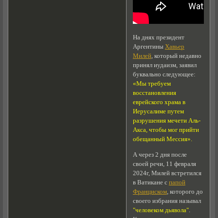
На днях президент
Аргентины
Хавьер
Милей
, который недавно
принял иудаизм, заявил
буквально следующее:
«Мы требуем
восстановления
еврейского храма в
Иерусалиме путем
разрушения мечети Аль-
Акса, чтобы мог прийти
обещанный Мессия».
А через 2 дня после
своей речи, 11 февраля
2024г, Милей встретился
в Ватикане с
папой
Франциском
, которого до
своего избрания называл
"человеком дьявола"
.