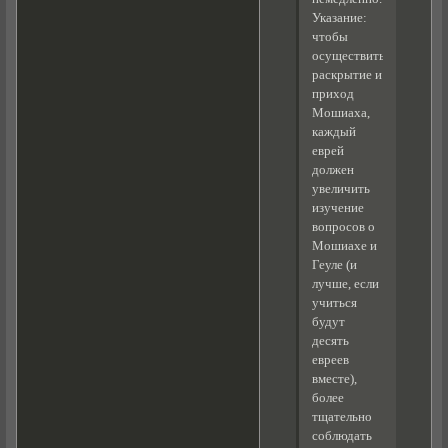
Указание:
чтобы
осуществить
раскрытие и
приход
Мошиаха,
каждый
еврей
должен
увеличить
изучение
вопросов о
Мошиахе и
Геуле (и
лучше, если
учиться
будут
десять
евреев
вместе),
более
тщательно
соблюдать