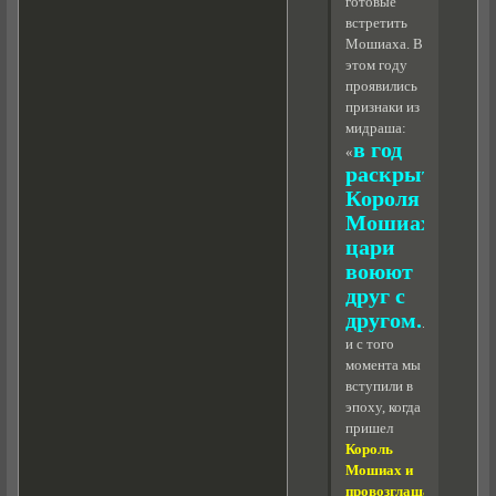
готовые
встретить
Мошиаха. В
этом году
проявились
признаки из
мидраша:
в год
«
раскрытия
Короля
Мошиаха
цари
воюют
друг с
другом.
..»,
и с того
момента мы
вступили в
эпоху, когда
пришел
Король
Мошиах и
провозглашает