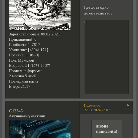
Где хоть одно
доказательство?
0
Зарегистрирован
: 09.02.2021
Приглашений:
0
Сообщений:
7817
Уважение:
[+894/-171]
Позитив:
[+36/-0]
Пол:
Мужской
Возраст:
51
[1974-11-27]
Провел на форуме:
2 месяца 5 дней
Последний визит:
Вчера 21:17
6
Поделиться
22.01.2024 23:07
C12345
Активный участник
arsone
написал(а):