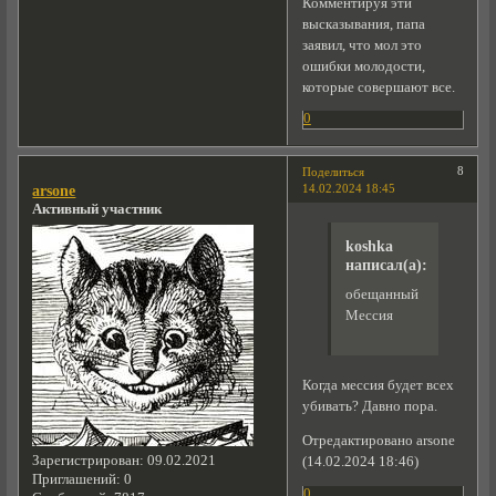
Комментируя эти
высказывания, папа
заявил, что мол это
ошибки молодости,
которые совершают все.
0
8
Поделиться
14.02.2024 18:45
arsone
Активный участник
koshka
написал(а):
обещанный
Мессия
Когда мессия будет всех
убивать? Давно пора.
Отредактировано arsone
Зарегистрирован
: 09.02.2021
(14.02.2024 18:46)
Приглашений:
0
0