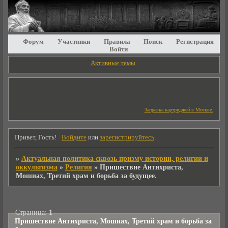
Форум
Участники
Правила
Поиск
Регистрация
Войти
Активные темы
Заправка картриджей в Москве.
Привет, Гость!
Войдите
или
зарегистрируйтесь
.
»
Актуальная политика сквозь призму истории, религии и
оккультизма
»
Религия
»
Пришествие Антихриста,
Мошиах, Третий храм и борьба за будущее.
Страница:
1
Пришествие Антихриста, Мошиах, Третий храм и борьба за