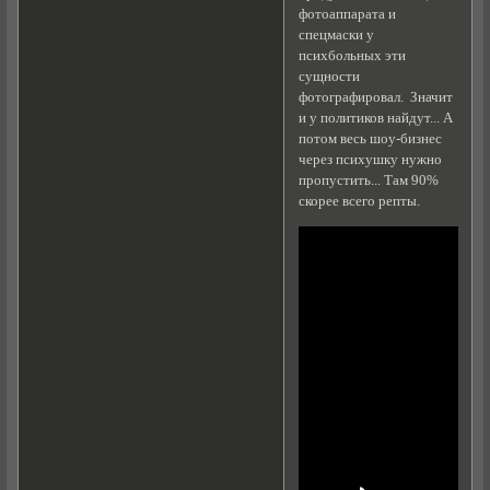
фотоаппарата и
спецмаски у
психбольных эти
сущности
фотографировал. Значит
и у политиков найдут... А
потом весь шоу-бизнес
через психушку нужно
пропустить... Там 90%
скорее всего репты.