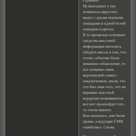
странное.
На выходных у нас
появилось вирусное
видео с двумя черными
лошадьми и одной белой
лошадью в цветах.
В то время как основные
средства массовой
информации пытались
убедить массы в том, что
этому событию было
невинное объяснение, те,
кто понимал связь
королевской семьи с
оккультизмом, знали, что
это был знак того, что на
вершине властной
иерархии иллюминатов
вот-вот произойдет что-
то очень важное.
Как оказалось, они были
правы, а ведущие СМИ
ошибались. Снова.