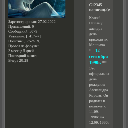
C12345
написал(а):
Класс!
Зарегистрирован
: 27.02.2022
Нашла у
Приглашений:
0
хасидов
Сообщений:
5079
день
Уважение:
[+417/-7]
прихода их
Позитив:
[+752/-19]
Мошиаха
Провел на форуме:
12
2 месяца 5 дней
!!!
Последний визит:
сентября
Вчера 20:28
1990г.
!!!!!
Это
официальный
день
рождения
Александра
Короля. Он
родился в
полночь с
11.09.
1990г на
12.09. 1990г