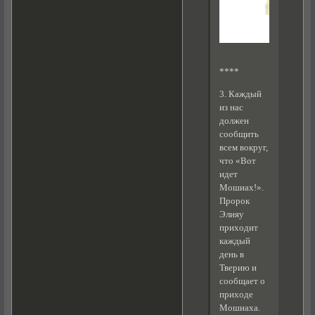
****
3. Каждый
из нас
должен
сообщить
всем вокруг,
что «Вот
идет
Мошиах!».
Пророк
Элияу
приходит
каждый
день в
Тверию и
сообщает о
приходе
Мошиаха.