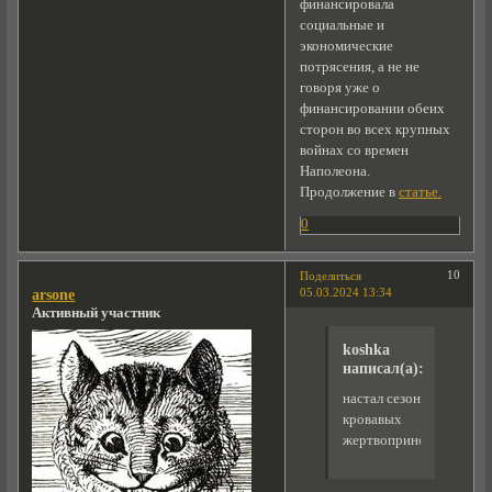
финансировала
социальные и
экономические
потрясения, а не не
говоря уже о
финансировании обеих
сторон во всех крупных
войнах со времен
Наполеона.
Продолжение в
статье.
0
10
Поделиться
05.03.2024 13:34
arsone
Активный участник
koshka
написал(а):
настал сезон
кровавых
жертвоприношений