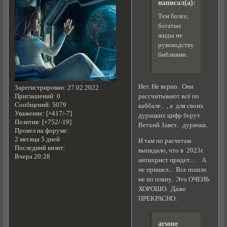
написал(а):
Тем более,
богатые
жиды не
руководствуются
библиями.
Нет. Не верно. Они
Зарегистрирован
: 27.02.2022
рассчитывают всё по
Приглашений:
0
Сообщений:
5079
каббале.. , а для своих
Уважение:
[+417/-7]
дурацких цифр берут
Позитив:
[+752/-19]
Ветхий Завет.. дурачки..
Провел на форуме:
2 месяца 5 дней
И там по расчетам
Последний визит:
выпадало, что в 2023г.
Вчера 20:28
антихрист придет... А
не пришел... Все пошло
не по плану. Это ОЧЕНЬ
ХОРОШО. Даже
ПРЕКРАСНО.
arsone