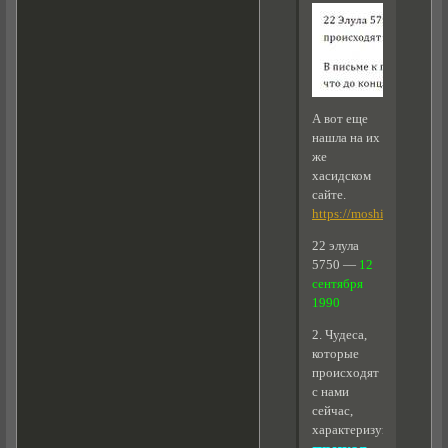
А вот еще
нашла на их
же
хасидском
сайте.
https://moshiach.ru/vie
22 элула
5750 —
12
сентября
1990
2. Чудеса,
которые
происходят
с нами
сейчас,
характеризуют