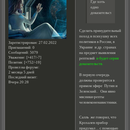
Где хоть
одно
доказательство?
Сделать принудительный
поход в психушку всех
политиков в России, в
Зарегистрирован
: 27.02.2022
Украине и др. странах
Приглашений:
0
Сообщений:
5079
на предмет выявления
Уважение:
[+417/-7]
рептилий
и будет серия
Позитив:
[+752/-19]
доказательств.
Провел на форуме:
2 месяца 5 дней
В первую очередь
Последний визит:
должны проверится в
Вчера 20:28
прямом эфире Путин и
Зеленский.. Они явно
мясники-репты
человеконенавистники.
Салль же говорил, что
Крохалев прибор
придумал ... с помощью