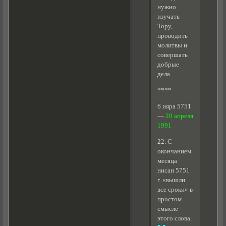
нужно
изучать
Тору,
проводить
молитвы и
совершать
добрые
дела.
****
6 ияра 5751
—
20 апреля
1991
22. С
окончанием
месяца
нисан 5751
г. «вышли
все сроки» в
простом
смысле
этого слова.