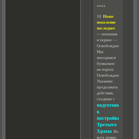
****
10.
Наше
поколение
последнее
— изгнания
и первое —
Освобождения.
Мы
находимся
буквально
на пороге
Освобождения.
Указание:
продолжать
действия,
сходные с
подготовкой
к
постройке
Третьего
Храма
. Во
всех домах