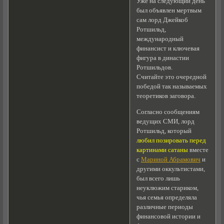
Уже на следующий день
был объявлен мертвым
сам лорд Джейкоб
Ротшильд,
международный
финансист и ключевая
фигура в династии
Ротшильдов.
Считайте это очередной
победой так называемых
теоретиков заговора.
Согласно сообщениям
ведущих СМИ, лорд
Ротшильд, который
любил позировать перед
картинами сатаны
вместе
с
Мариной Абрамович
и
другими оккультистами,
был всего лишь
неуклюжим стариком,
чья семья определяла
различные периоды
финансовой истории и