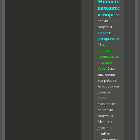
Мошиах
находится
в мире
во
время
галута и
желает
раскрыться.
Мы,
хасиды,
провозглашаем
о нашем
Ребе.
Уже
закончена
вся работа,
которую мы
должны
были
выполнить
во время
галута, и
Мошиах
должен
прийти
немедленно.