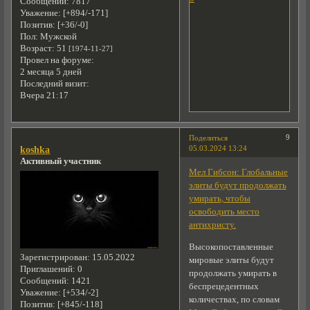
Сообщений:
7817
Уважение:
[+894/-171]
Позитив:
[+36/-0]
Пол:
Мужской
Возраст:
51
[1974-11-27]
Провел на форуме:
2 месяца 5 дней
Последний визит:
Вчера 21:17
9
Поделиться
05.03.2024 13:24
koshka
Активный участник
Мел Гибсон: Глобальные
элиты будут продолжать
умирать, чтобы
освободить место
антихристу.
Высокопоставленные
Зарегистрирован
: 15.05.2022
мировые элиты будут
Приглашений:
0
продолжать умирать в
Сообщений:
1421
беспрецедентных
Уважение:
[+534/-2]
количествах, по словам
Позитив:
[+845/-118]