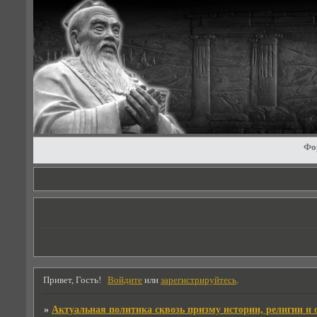
Фо
Привет, Гость!
Войдите
или
зарегистрируйтесь
.
»
Актуальная политика сквозь призму истории, религии и