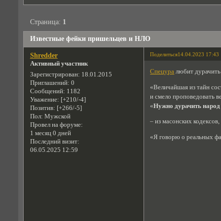
Страница:
1
Известные фейки пришельцев и НЛО
Поделиться
14.04.2023 17:43
Shredder
Активный участник
Спецура
любит дурачить
Зарегистрирован
: 18.01.2015
Приглашений:
0
«Величайшая из тайн сос
Сообщений:
1182
и смело проповедовать в
Уважение:
[+210/-4]
«
Нужно дурачить народ д
Позитив:
[+266/-5]
Пол:
Мужской
– из масонских кодексов,
Провел на форуме:
1 месяц 0 дней
«Я говорю о реальных фак
Последний визит:
06.05.2025 12:59