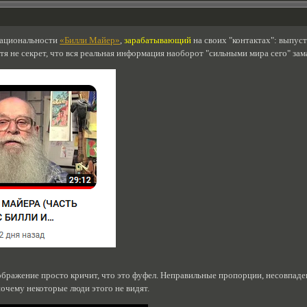
национальности
«Билли Майер»
,
зарабатывающий
на своих "контактах": выпус
отя не секрет, что вся реальная информация наоборот "сильными мира сего" зам
ображение просто кричит, что это фуфел. Неправильные пропорции, несовпад
очему некоторые люди этого не видят.