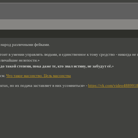
 народ различными фейками.
тоит в умении управлять людьми, и единственное к тому средство - никогда н
еличайшие нелепости.»
о такой степени, пока даже те, кто знал истину, не забудут её.
»
 см.
Что такое масонство. Цель масонства
тах, но их подача заставляет в них усомниться» -
https://vk.com/video48899