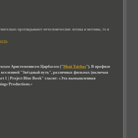
твительно проглядывают нечеловеческие логика и мотивы, то в
ость
фектам Аристоменисом Цирбасом ("
Meni Tsirbas
"). В профиле
о вселенной "Звёздный путь", различных фильмах (включая
rt 1 | Project Blue Book" гласит: «Эта вымышленная
ngs Productions.
»