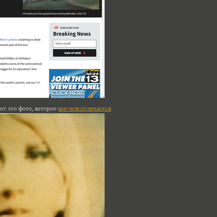
вот это фото, которое
кое-чем отличается
: