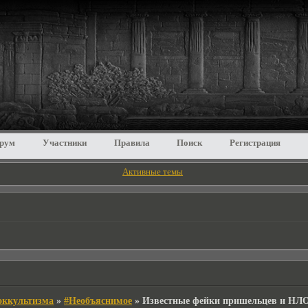
рум
Участники
Правила
Поиск
Регистрация
Активные темы
 оккультизма
»
#Необъяснимое
»
Известные фейки пришельцев и НЛ