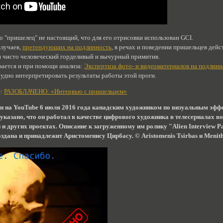
то "пришелец" не настоящий, что для его отрисовки использован GCI.
случаев,
претендующих на подлинность
, в речах и поведении пришельцев дейс
н чисто человеческий горделивый и вычурный примитив.
ается и при помощи анализа:
Экспертиза фото- и видеоматериалов на подлинн
рудно интерпретировать результаты работы этой проги.
е:
РАЗОБЛАЧЕНО: «Интервью с пришельцем»
ен на YouTube 6 июля 2016 года канадским художником по визуальным эф
казано, что он работал в качестве цифрового художника в телесериалах в
и других проектах. Описание к загруженному им ролику "Alien Interview Pa
дана и принадлежит Аристоменису Цирбасу. © Aristomenis Tsirbas и Menithi