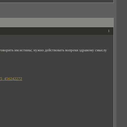
1
е говорить им истины; нужно действовать вопреки здравому смыслу
185_456242272