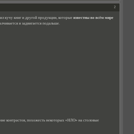
2
тил кучу книг и другой продукции, которые
известны во всём мире
алчивается и задвигается подальше.
ение контрастов, похожесть некоторых «НЛО» на столовые