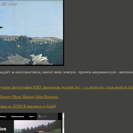
выдаёт за инопланетянок, имеют явно земную - причём американскую - внешнос
учшие фотографии НЛО: им верили десятки лет — а затем его сдала жена (и Go
A Hoaxer (Hoax Hunter) John Razimus
аны за 16500 $ (миллион рублей)
.