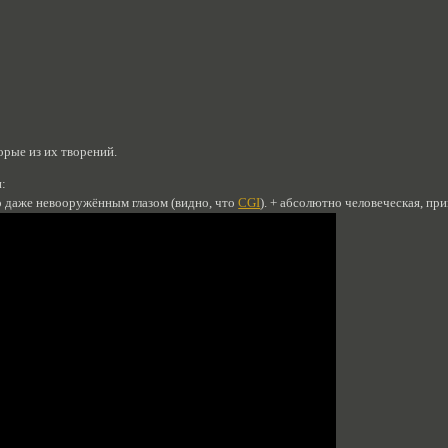
орые из их творений.
м
:
о даже невооружённым глазом (видно, что
CGI
). + абсолютно человеческая, п