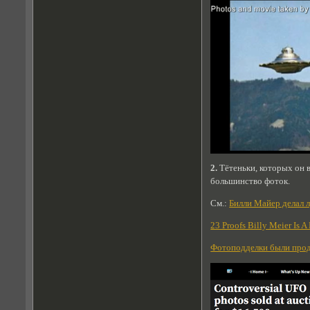
2.
Тётеньки, которых он 
большинство фоток.
См.:
Билли Майер делал л
23 Proofs Billy Meier Is 
Фотоподделки были прод