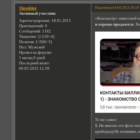
Поделиться
14.04.2023 18:19
Shredder
Активный участник
«Контактёр» известной 
Зарегистрирован
: 18.01.2015
и хорошо продаются
. Х
Приглашений:
0
Сообщений:
1182
Уважение:
[+210/-4]
Позитив:
[+266/-5]
Пол:
Мужской
Провел на форуме:
1 месяц 0 дней
Последний визит:
06.05.2025 12:59
То же самое:
1.
На многих его фото из
приборы)) Не понимаю, п