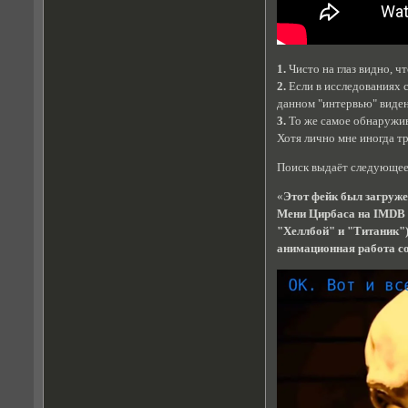
1.
Чисто на глаз видно, ч
2.
Если в исследованиях 
данном "интервью" виде
3.
То же самое обнаружив
Хотя лично мне иногда т
Поиск выдаёт следующе
«
Этот фейк был загруж
Мени Цирбаса на IMDB у
"Хеллбой" и "Титаник") 
анимационная работа соз