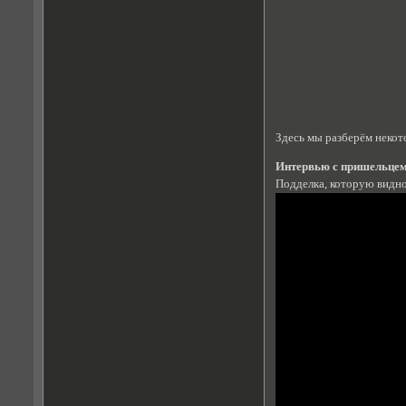
Здесь мы разберём некот
Интервью с пришельце
Подделка, которую видн