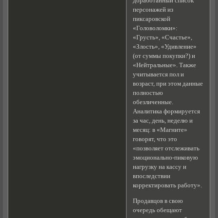
доработанный список
персонажей из
пиксаровской
«Головоломки»:
«Грусть», «Счастье»,
«Злость», «Удивление»
(от суммы покупки?) и
«Нейтральные». Также
учитывается пол и
возраст, при этом данные
полностью
обезличенные.
Аналитика формируется
за час, день, неделю и
месяц: в «Магните»
говорят, что это
«позволяет отслеживать
эмоционально-пиковую
нагрузку на кассу и
впоследствии
корректировать работу».
Продавцов в свою
очередь обещают