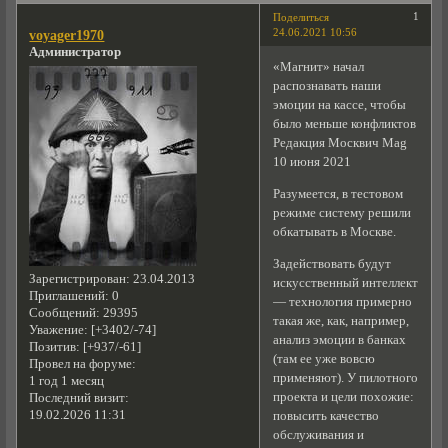
1
Поделиться
24.06.2021 10:56
voyager1970
Администратор
«Магнит» начал
распознавать наши
эмоции на кассе, чтобы
было меньше конфликтов
Редакция Москвич Mag
10 июня 2021
Разумеется, в тестовом
режиме систему решили
обкатывать в Москве.
Задействовать будут
Зарегистрирован
: 23.04.2013
искусственный интеллект
Приглашений:
0
— технология примерно
Сообщений:
29395
такая же, как, например,
Уважение:
[+3402/-74]
анализ эмоции в банках
Позитив:
[+937/-61]
(там ее уже вовсю
Провел на форуме:
применяют). У пилотного
1 год 1 месяц
проекта и цели похожие:
Последний визит:
19.02.2026 11:31
повысить качество
обслуживания и