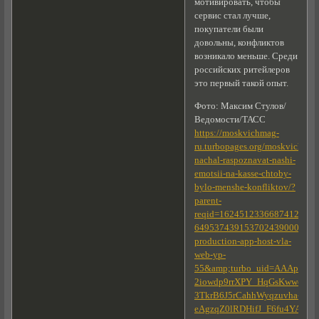
мотивировать, чтобы
сервис стал лучше,
покупатели были
довольны, конфликтов
возникало меньше. Среди
российских ритейлеров
это первый такой опыт.
Фото: Максим Стулов/
Ведомости/ТАСС
https://moskvichmag-
ru.turbopages.org/moskvichmag.
nachal-raspoznavat-nashi-
emotsii-na-kasse-chtoby-
bylo-menshe-konfliktov/?
parent-
reqid=1624512336687412-
649537439153702439000334-
production-app-host-vla-
web-yp-
55&amp;turbo_uid=AAApsJtTS
2iowdp9rrXPY_HqGsKwwoxN-
3TkrB6J5rCahhWyqzuvha-
eAgzqZ0lRDHifJ_F6fu4YAd6