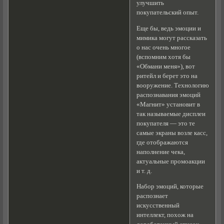
улучшить
покупательский опыт.
Еще бы, ведь эмоции и
мимика могут рассказать
о нас очень многое
(вспомним хотя бы
«Обмани меня»), вот
ритейл и берет это на
вооружение. Технологию
распознавания эмоций
«Магнит» установит в
так называемые дисплеи
покупателя — это те
самые экраны возле касс,
где отображаются
наполнение чека,
актуальные промоакции
и т. д.
Набор эмоций, которые
распознает
искусственный
интеллект, похож на