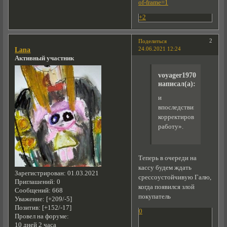
of-frame=1
+2
2
Поделиться
24.06.2021 12:24
Lana
Активный участник
voyager1970
написал(а):
и
впоследствии
корректировать
работу».
Теперь в очереди на
кассу будем ждать
Зарегистрирован
: 01.03.2021
срессоустойчивую Галю,
Приглашений:
0
когда появился злой
Сообщений:
668
покупатель
Уважение:
[+209/-5]
Позитив:
[+152/-17]
0
Провел на форуме:
10 дней 2 часа