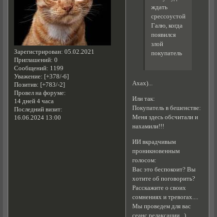
ждать
срессоустойчивую
Галю, когда
появился
злой
Зарегистрирован
: 05.02.2021
покупатель
Приглашений:
0
Сообщений:
1199
Уважение:
[+378/-6]
Ахах)...
Позитив:
[+783/-2]
Провел на форуме:
Или так:
14 дней 4 часа
Покупатель в бешенстве:
Последний визит:
Меня здесь обсчитали и
16.06.2024 13:00
нахамили!!!
ИИ вкрадчивым
проникновенным
голосом:
Вас это беспокоит? Вы
хотите об поговорить?
Расскажите о своих
сомнениях и тревогах....
Мы проведем для вас
сеанс релаксации...)