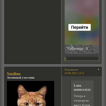
0
4
Поделиться
24.06.2021 13:11
NotaBene
Активный участник
Lana
написал(а):
Теперь в
очереди на
кассу будем