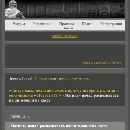
Форум
Участники
Правила
Поиск
Регистрация
Войти
Активные темы
Заправка картриджей в Москве.
Привет, Гость!
Войдите
или
зарегистрируйтесь
.
»
Актуальная политика сквозь призму истории, религии и
оккультизма
»
Новости IT
»
«Магнит» начал распознавать
наши эмоции на кассе
Страница:
1
«Магнит» начал распознавать наши эмоции на кассе