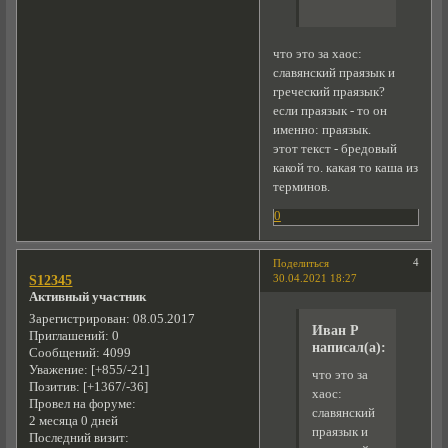
что это за хаос:
славянский праязык и
греческий праязык?
если праязык - то он
именно: праязык.
этот текст - бредовый
какой то. какая то каша из
терминов.
0
4
Поделиться
30.04.2021 18:27
S12345
Активный участник
Зарегистрирован
: 08.05.2017
Иван Р
Приглашений:
0
написал(а):
Сообщений:
4099
Уважение:
[+855/-21]
что это за
Позитив:
[+1367/-36]
хаос:
Провел на форуме:
славянский
2 месяца 0 дней
праязык и
Последний визит: