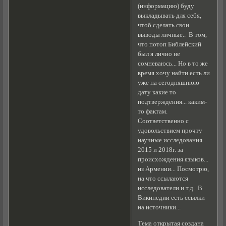
(информацию) буду
выкладывать для себя,
чтоб сделать свои
выводы личные.. В том,
что потоп Библейский
был я лично не
сомневаюсь... Но в то же
время хочу найти есть ли
уже на сегодняшнюю
дату какие то
подтверждения... каким-
то фактам.
Соответственно с
удовольствием прочту
научные исследования
2015 и 2018г. за
происхождения языков...
из Армении... Посмотрю,
на что ссылаются
исследователи и т.д. В
Википедии есть ссылки
на источники...
Тема открытая создана