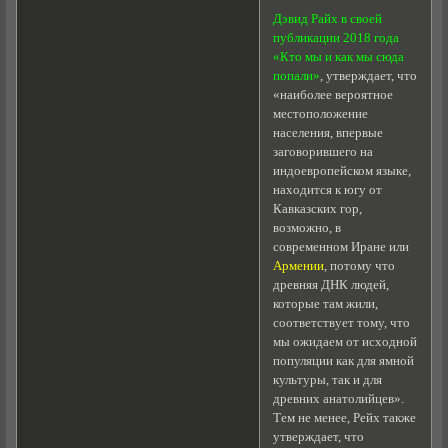
Дэвид Райх в своей
публикации 2018 года
«Кто мы и как мы сюда
попали»
, утверждает, что
«наиболее вероятное
местоположение
населения, впервые
заговорившего на
индоевропейском языке,
находится к югу от
Кавказских гор,
возможно, в
современном Иране или
Армении
, потому что
древняя ДНК людей,
которые там жили,
соответствует тому, что
мы ожидаем от исходной
популяции как для ямной
культуры, так и для
древних анатолийцев».
Тем не менее, Рейх также
утверждает, что