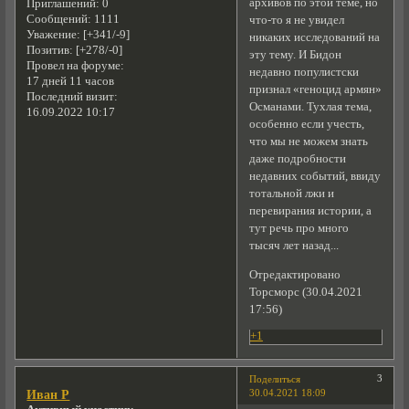
архивов по этой теме, но
Приглашений:
0
Сообщений:
1111
что-то я не увидел
Уважение:
[+341/-9]
никаких исследований на
Позитив:
[+278/-0]
эту тему. И Бидон
Провел на форуме:
недавно популистски
17 дней 11 часов
признал «геноцид армян»
Последний визит:
Османами. Тухлая тема,
16.09.2022 10:17
особенно если учесть,
что мы не можем знать
даже подробности
недавних событий, ввиду
тотальной лжи и
перевирания истории, а
тут речь про много
тысяч лет назад...
Отредактировано
Торсморс (30.04.2021
17:56)
+1
3
Поделиться
30.04.2021 18:09
Иван Р