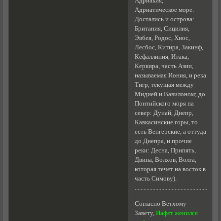
Адриакия,
Адриатическое море.
Достались и острова:
Британия, Сицилия,
Эвбея, Родос, Хиос,
Лесбос, Китира, Закинф,
Кефаллиния, Итака,
Керкира, часть Азии,
называемая Иония, и река
Тигр, текущая между
Мидией и Вавилоном; до
Понтийского моря на
север: Дунай, Днепр,
Кавкасинские горы, то
есть Венгерские, а оттуда
до Днепра, и прочие
реки: Десна, Припять,
Двина, Волхов, Волга,
которая течет на восток в
часть Симову).
....................................................
Согласно Ветхому
Завету,
Иафет женился