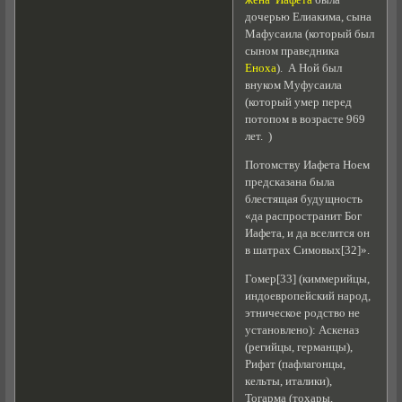
жена Иафета
была
дочерью Елиакима, сына
Мафусаила (который был
сыном праведника
Еноха
). А Ной был
внуком Муфусаила
(который умер перед
потопом в возрасте 969
лет. )
Потомству Иафета Ноем
предсказана была
блестящая будущность
«да распространит Бог
Иафета, и да вселится он
в шатрах Симовых[32]».
Гомер[33] (киммерийцы,
индоевропейский народ,
этническое родство не
установлено): Аскеназ
(регийцы, германцы),
Рифат (пафлагонцы,
кельты, италики),
Тогарма (тохары,