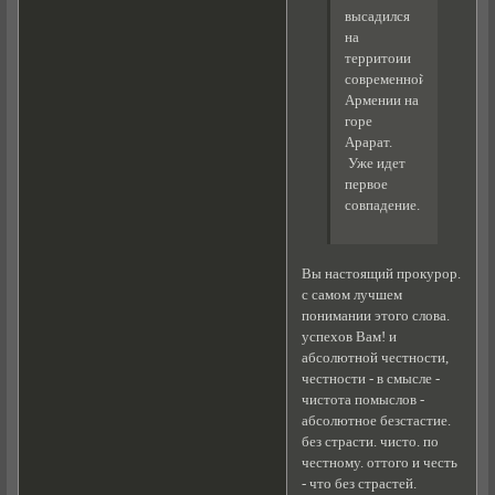
высадился
на
территоии
современной
Армении на
горе
Арарат.
Уже идет
первое
совпадение.
Вы настоящий прокурор.
с самом лучшем
понимании этого слова.
успехов Вам! и
абсолютной честности,
честности - в смысле -
чистота помыслов -
абсолютное безстастие.
без страсти. чисто. по
честному. оттого и честь
- что без страстей.