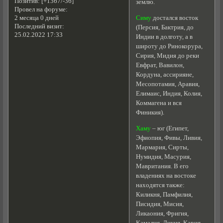
Позитив:
[+1367/-36]
землю.
Провел на форуме:
Симу
достался восток
2 месяца 0 дней
Последний визит:
(Персия, Бактрия, до
25.02.2022 17:33
Индии в долготу, а в
широту до Ринокорура,
Сирия, Мидия до реки
Евфрат, Вавилон,
Кордуна, ассирияне,
Месопотамия, Аравия,
Елимаис, Индия, Колия,
Коммагена и вся
Финикия).
Хаму
– юг (Египет,
Эфиопия, Фивы, Ливия,
Мармария, Сирты,
Нумидия, Масурия,
Мавритания. B его
владениях на востоке
находятся также:
Киликня, Памфилия,
Писидия, Мисия,
Ликаония, Фригия,
Камалия, Ликия, Кария,