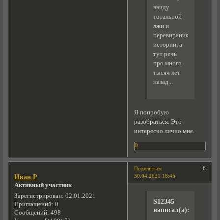
ввиду
тотальной
лжи и
перевирания
истории, а
тут речь
про много
тысяч лет
назад...
Я попробую
разобраться. Это
интересно лично мне.
0
6
Поделиться
30.04.2021 18:45
Иван Р
Активный участник
Зарегистрирован
: 02.01.2021
S12345
Приглашений:
0
написал(а):
Сообщений:
498