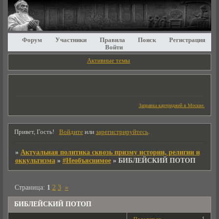
Форум
Участники
Правила
Поиск
Регистрация
Войти
Активные темы
Заправка картриджей в Москве.
Привет, Гость!
Войдите
или
зарегистрируйтесь
.
»
Актуальная политика сквозь призму истории, религии и
оккультизма
»
#Необъяснимое
»
БИБЛЕЙСКИЙ ПОТОП
Страница:
1
2
3
»
БИБЛЕЙСКИЙ ПОТОП
1