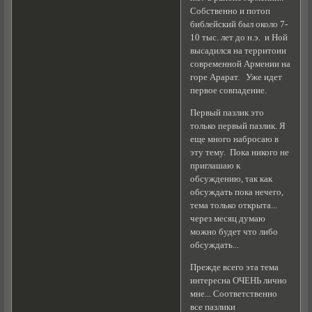
Собственно и потоп
библейский был около 7-
10 тыс. лет до н.э. и Ной
высадился на территоии
современной Армении на
горе Арарат. Уже идет
первое совпадение.
Первый пазлик это
только первый пазлик. Я
еще много набросаю в
эту тему. Пока никого не
приглашаю к
обсуждению, так как
обсуждать пока нечего,
тема только открыта...
через месяц думаю
можно будет что либо
обсуждать...
Прежде всего эта тема
интересна ОЧЕНЬ лично
мне... Соответственно
все пазлики