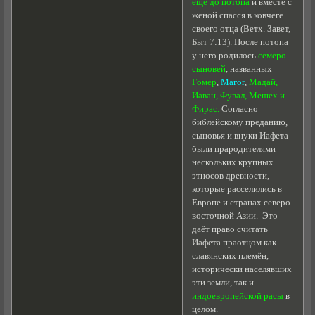
ещё до потопа
и вместе с
женой спасся в ковчеге
своего отца (Ветх. Завет,
Быт 7:13). После потопа
у него родилось
семеро
сыновей
, названных
Гомер
,
Магог
,
Мадай,
Иаван, Фувал, Мешех и
Фирас.
Согласно
библейскому преданию,
сыновья и внуки Иафета
были прародителями
нескольких крупных
этносов древности,
которые расселились в
Европе и странах северо-
восточной Азии. Это
даёт право считать
Иафета праотцом как
славянских племён,
исторически населявших
эти земли, так и
индоевропейской расы
в
целом.