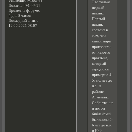
Уважение:
[+100/-7]
Это только
Позитив:
[+144/-1]
первый
Провел на форуме:
пазлик.
4 дня 8 часов
Первый
Последний визит:
пазлик
12.06.2021 08:07
состоит в
том, что
языки мира
произошли
от некоего
праязыка,
который
зародился
примерно 4-
5тыс. лет до
н.э. в
районе
Армении..
Собсьтвенно
и потоп
библейский
был около 5-
6 лет до н.э.
и Ной