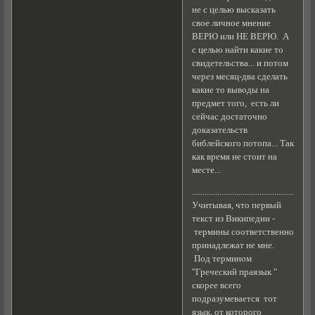
не с целью высказать
свое личное мнение
ВЕРЮ или НЕ ВЕРЮ. А
с целью найти какие то
свидетельства... и потом
через месяц-два сделать
какие то выводы на
предмет того, есть ли
сейчас достаточно
доказательств
библейского потопа... Так
как время не стоит на
месте...
................................................
Учитывая, что первый
текст из Википедии -
термины соответственно
принадлежат не мне.
Под термином
"Греческий праязык "
скорее всего
подразумевается тот
язык, от которого