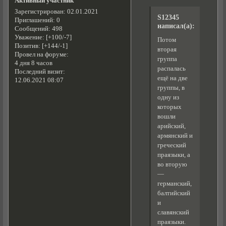
Активный участник
Зарегистрирован
: 02.01.2021
S12345
Приглашений:
0
написал(а):
Сообщений:
498
Уважение:
[+100/-7]
Потом
Позитив:
[+144/-1]
вторая
Провел на форуме:
группа
4 дня 8 часов
распалась
Последний визит:
ещё на две
12.06.2021 08:07
группы, в
одну из
которых
вошли
арийский,
армянский и
греческий
праязыки, а
во вторую
—
германский,
балтийский
и
славянский
праязыки.