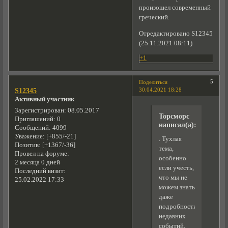
произошел современный
греческий.
Отредактировано S12345
(25.11.2021 08:11)
+1
5
Поделиться
30.04.2021 18:28
S12345
Активный участник
Зарегистрирован
: 08.05.2017
Торсморс
Приглашений:
0
написал(а):
Сообщений:
4099
Уважение:
[+855/-21]
. Тухлая
Позитив:
[+1367/-36]
тема,
Провел на форуме:
особенно
2 месяца 0 дней
если учесть,
Последний визит:
что мы не
25.02.2022 17:33
можем знать
даже
подробности
недавних
событий,