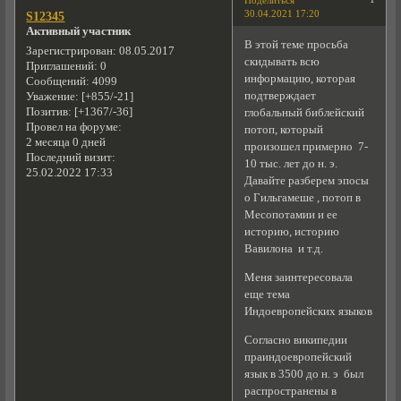
Поделиться
30.04.2021 17:20
S12345
Активный участник
В этой теме просьба
Зарегистрирован
: 08.05.2017
скидывать всю
Приглашений:
0
информацию, которая
Сообщений:
4099
подтверждает
Уважение:
[+855/-21]
Позитив:
[+1367/-36]
глобальный библейский
Провел на форуме:
потоп, который
2 месяца 0 дней
произошел примерно 7-
Последний визит:
10 тыс. лет до н. э.
25.02.2022 17:33
Давайте разберем эпосы
о Гильгамеше , потоп в
Месопотамии и ее
историю, историю
Вавилона и т.д.
Меня заинтересовала
еще тема
Индоевропейских языков
Согласно википедии
праиндоевропейский
язык в 3500 до н. э был
распространены в