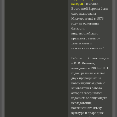
нагорья
и в степях
Восточной Европы была
сформулирована
Миллером ещё в 1873
году на основании
близости
индоевропейского
праязыка с семито-
хамитскими и
кавказскими языками"
......
Работы Т. В. Гамкрелидзе
и В. В. Иванова,
вышедшие в 1980—1981
годах, развили мысль о
двух прародинах на
новом научном уровне.
Многолетняя работа
авторов завершилась
изданием обобщающего
исследования,
посвященного языку,
культуре и прародине