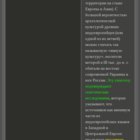
территории на стыке
Европы и Азии). С
большой вероятностью
археологической
культурой древних
индоевропейцев (или
одной из их ветвей)
можно считать так
называемую «ямную
культуру», носители
которой в III тыс. до н. э.
обитали на востоке
современной Украины и
юге России.
Эту гипотезу
подтверждают
генетические
исследования
, которые
указывают, что
источником как минимум
части из
индоевропейских языков
в Западной и
Центральной Европе
послужила
массивная