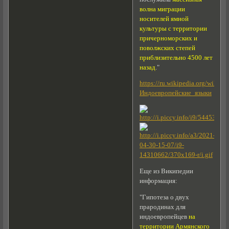
волна миграции
носителей ямной
культуры с территории
причерноморских и
поволжских степей
приблизительно 4500 лет
назад
."
https://ru.wikipedia.org/wiki/
Индоевропейские_языки
Еще из Википедии
информация:
"Гипотеза о двух
прародинах для
индоевропейцев
на
территории Армянского