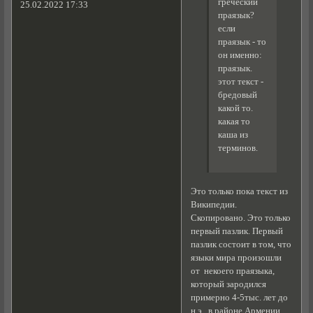
греческий
25.02.2022 17:33
праязык?
если
праязык - то
он именно:
праязык.
этот текст -
бредовый
какой то.
какая то
каша из
терминов.
Это только пока текст из
Википедии.
Скопировано. Это только
первый пазлик. Первый
пазлик состоит в том, что
языки мира произошли
от некоего праязыка,
который зародился
примерно 4-5тыс. лет до
н.э. в районе Армении..