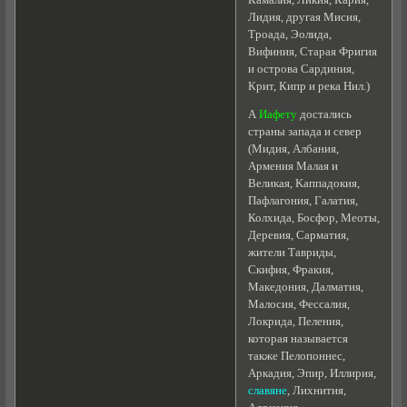
Лидия, другая Мисия,
Троада, Эолидa,
Bифиния, Старая Фpигия
и острова Сардиния,
Крит, Кипр и река Нил.)
А
Иафету
достались
страны запада и север
(Mидия, Албания,
Армения Малая и
Великая, Kaппaдoкия,
Пaфлaгoния, Гaлaтия,
Колхида, Босфор, Meoты,
Дepeвия, Capмaтия,
жители Тавриды,
Cкифия, Фракия,
Македония, Далматия,
Малосия, Фессалия,
Локрида, Пеления,
которая называется
также Пелопоннес,
Аркадия, Эпир, Иллирия,
славяне
, Лихнития,