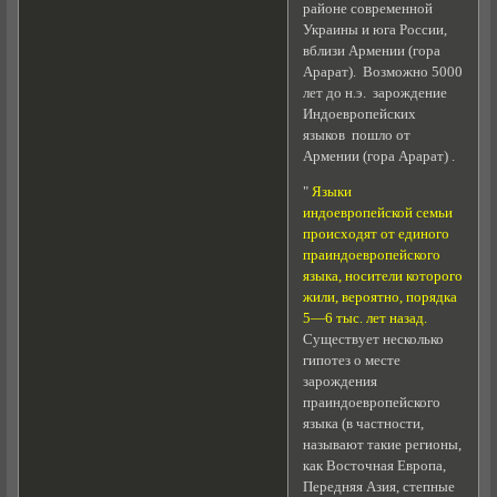
районе современной
Украины и юга России,
вблизи Армении (гора
Арарат). Возможно 5000
лет до н.э. зарождение
Индоевропейских
языков пошло от
Армении (гора Арарат) .
"
Языки
индоевропейской семьи
происходят от единого
праиндоевропейского
языка, носители которого
жили, вероятно, порядка
5—6 тыс. лет назад.
Существует несколько
гипотез о месте
зарождения
праиндоевропейского
языка (в частности,
называют такие регионы,
как Восточная Европа,
Передняя Азия, степные