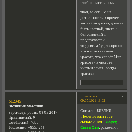
чтоб по настоящему.
твоя, то есть Ваша
деятельность, в прочем
как любая другая, должна
быть честной, чистой,
без сомнений и
предвзятостей.
тогда всем будет хорошо.
это и есть - та самая
красота, что спасёт Мир.
красота - в чистоте.
чистый алмаз - всегда
красивее.
0
7
Поделиться
09.05.2021 10:02
S12345
Активный участник
Согласно БИБЛИИ:
Зарегистрирован
: 08.05.2017
После потопа трое
Приглашений:
0
сыновей Ноя
Иафет,
Сообщений:
4099
Сим и Хам
, разделили
Уважение:
[+855/-21]