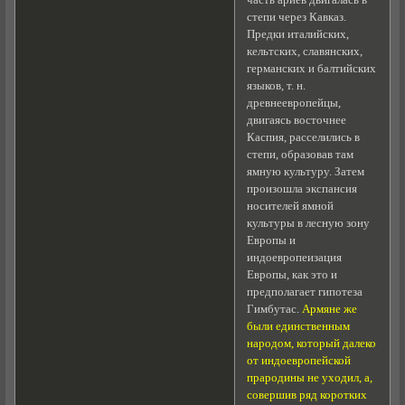
часть ариев двигалась в
степи через Кавказ.
Предки италийских,
кельтских, славянских,
германских и балтийских
языков, т. н.
древнеевропейцы,
двигаясь восточнее
Каспия, расселились в
степи, образовав там
ямную культуру. Затем
произошла экспансия
носителей ямной
культуры в лесную зону
Европы и
индоевропеизация
Европы, как это и
предполагает гипотеза
Гимбутас.
Армяне же
были единственным
народом, который далеко
от индоевропейской
прародины не уходил, а,
совершив ряд коротких