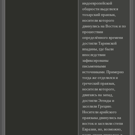
индоевропейской
общности выделился
тохарский праязык,
носители которого
двинулись на Восток и по
прошествии
определённого времени
достигли Таримской
впадины, где были
впоследствии
зафиксированы
письменными
источниками. Примерно
тогда же отделился и
греческий праязык,
носители которого,
двигаясь на запад,
достигли Эгеиды и
заселили Грецию.
Носители арийского
праязыка двинулись на
восток и заселили степи
Евразии, но, возможно,