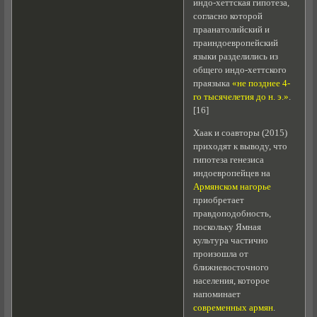
индо-хеттская гипотеза,
согласно которой
праанатолийский и
праиндоевропейский
языки разделились из
общего индо-хеттского
праязыка
«не позднее 4-
го тысячелетия до н. э.»
.
[16]
Хаак и соавторы (2015)
приходят к выводу, что
гипотеза генезиса
индоевропейцев на
Армянском нагорье
приобретает
правдоподобность,
поскольку Ямная
культура частично
произошла от
ближневосточного
населения, которое
напоминает
современных армян
.