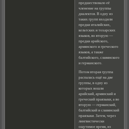
предшествовало её
членение на группы
диалектов. В одну из
таких групп входили
предки италийских,
кельтских и тохарских
языков, во вторую —
предки арийского,
армянского и греческого
языков, а также
балтийского, славянского
и германского.
Потом вторая группа
распалась ещё на две
группы, в одну из
которых вошли
арийский, армянский и
греческий праязыки, а во
вторую — германский,
балтийский и славянский
праязыки. Затем, через
лингвистически
ощутимое время, из