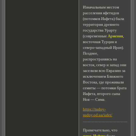
Изначальным местом
расселения яфетидов
(потомков Иафета) была
территория древнего
государcтва Урарту
(современные
Армения
,
восточная Турция и
северо-западный Иран).
Позднее,
распространяясь на
восток, север и запад они
заселили всю Евразию за
исключением Ближнего
Востока, где проживали
семиты — потомки брата
Иафета, второго сына
Ноя — Сима.
https://tudoy-
sudoy.od.ua/iafet/
..........................................................
Примечательно, что