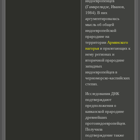
индоевропейцев
(Гамкрелидзе, Иванов,
1984). В них
аргументировалась
мысль об общей
индоевропейской
прародине на
территории
Армянского
нагорья
и прилегающих к
нему регионах и
вторичной прародине
западных
индоевропейцев в
черноморско-каспийских
степях.
Исследования ДНК
подтверждают
предположения о
кавказской прародине
древнейших
протоиндоевропейцев.
Получила
подтверждение также