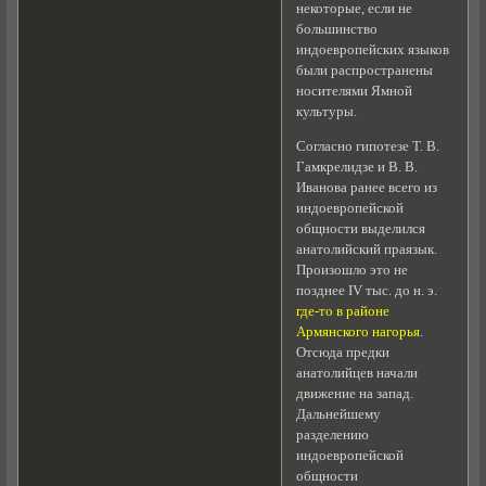
некоторые, если не
большинство
индоевропейских языков
были распространены
носителями Ямной
культуры.
Согласно гипотезе Т. В.
Гамкрелидзе и В. В.
Иванова ранее всего из
индоевропейской
общности выделился
анатолийский праязык.
Произошло это не
позднее IV тыс. до н. э.
где-то в районе
Армянского нагорья
.
Отсюда предки
анатолийцев начали
движение на запад.
Дальнейшему
разделению
индоевропейской
общности