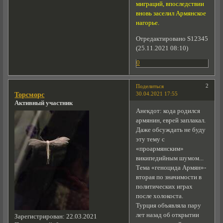
миграций, впоследствии
вновь заселил Армянское
нагорье.
Отредактировано S12345
(25.11.2021 08:10)
0
2
Поделиться
30.04.2021 17:55
Торсморс
Активный участник
Анекдот: кода родился
армянин, еврей заплакал.
Даже обсуждать не буду
эту тему с
«проармянским»
википедийным шумом...
Тема «геноцида Армян»-
вторая по значимости в
политических играх
после холокоста.
Турция объявляла пару
лет назад об открытии
Зарегистрирован
: 22.03.2021