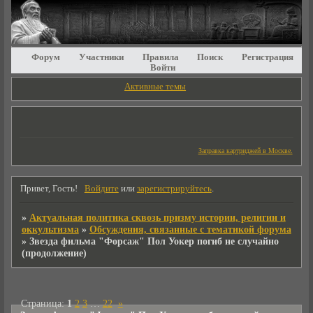
Форум
Участники
Правила
Поиск
Регистрация
Войти
Активные темы
Заправка картриджей в Москве.
Привет, Гость!
Войдите
или
зарегистрируйтесь
.
»
Актуальная политика сквозь призму истории, религии и
оккультизма
»
Обсуждения, связанные с тематикой форума
»
Звезда фильма "Форсаж" Пол Уокер погиб не случайно
(продолжение)
Страница:
1
2
3
…
22
»