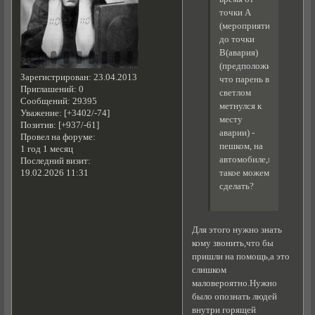
точки А
(мероприятие)
до точки
В(авария)
(предположив,
Зарегистрирован
: 23.04.2013
что парень в
Приглашений:
0
светлом
Сообщений:
29395
метнулся к
Уважение:
[+3402/-74]
месту
Позитив:
[+937/-61]
аварии) -
Провел на форуме:
пешком, на
1 год 1 месяц
автомобиле,мы
Последний визит:
такое можем
19.02.2026 11:31
сделать?
Для этого нужно знать
кому звонить,что бы
пришли на помощь,а это
слишком
маловероятно.Нужно
было опознать людей
внутри горящей