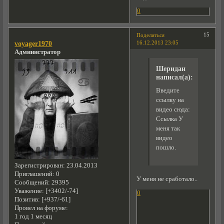
0
15
Поделиться
16.12.2013 23:05
voyager1970
Администратор
Шеридан
написал(а):
Введите
ссылку на
видео сюда:
Ссылка У
меня так
видео
пошло.
Зарегистрирован
: 23.04.2013
Приглашений:
0
У меня не сработало..
Сообщений:
29395
Уважение:
[+3402/-74]
0
Позитив:
[+937/-61]
Провел на форуме:
1 год 1 месяц