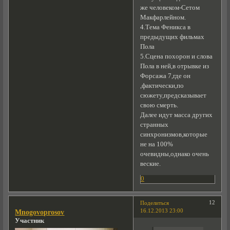
же человеком-Сетом
Макфарлейном.
4.Тема Феникса в
предыдущих фильмах
Пола
5.Сцена похорон и слова
Пола в ней,в отрывке из
Форсажа 7,где он
,фактически,по
сюжету,предсказывает
свою смерть.
Далее идут масса других
странных
синхронизмов,которые
не на 100%
очевидны,однако очень
веские.
0
12
Поделиться
16.12.2013 23:00
Mnogovoprosov
Участник