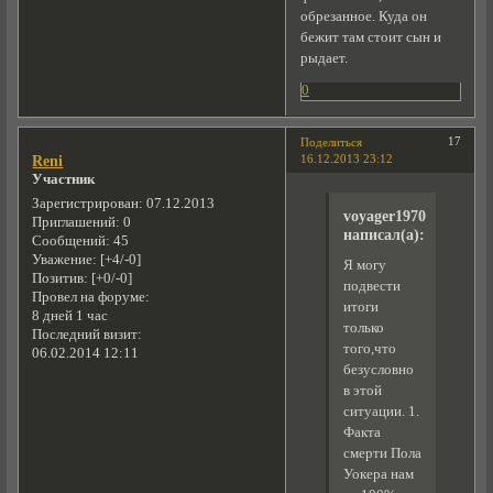
обрезанное. Куда он
бежит там стоит сын и
рыдает.
0
17
Поделиться
16.12.2013 23:12
Reni
Участник
Зарегистрирован
: 07.12.2013
voyager1970
Приглашений:
0
написал(а):
Сообщений:
45
Уважение:
[+4/-0]
Я могу
Позитив:
[+0/-0]
подвести
Провел на форуме:
итоги
8 дней 1 час
только
Последний визит:
того,что
06.02.2014 12:11
безусловно
в этой
ситуации. 1.
Факта
смерти Пола
Уокера нам