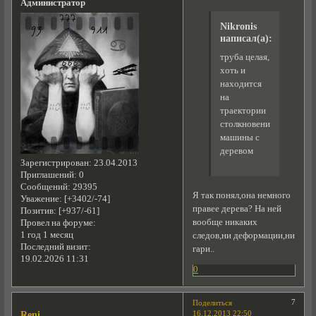
Администратор
Nikronis
написал(а):
труба целая,
хоть и
находится
на
траектории
столкновения
машины с
деревом
Зарегистрирован
: 23.04.2013
Приглашений:
0
Сообщений:
29395
Я так понял,она немного
Уважение:
[+3402/-74]
правее дерева? На ней
Позитив:
[+937/-61]
вообще никаких
Провел на форуме:
1 год 1 месяц
следов,ни деформации,ни
Последний визит:
гари..
19.02.2026 11:31
0
7
Поделиться
16.12.2013 22:50
Reni