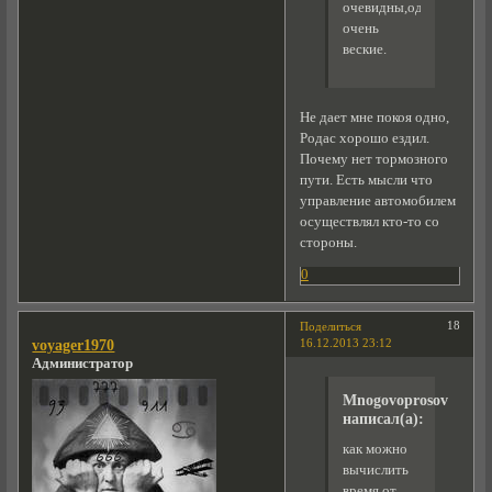
очевидны,однако
очень
веские.
Не дает мне покоя одно,
Родас хорошо ездил.
Почему нет тормозного
пути. Есть мысли что
управление автомобилем
осуществлял кто-то со
стороны.
0
18
Поделиться
16.12.2013 23:12
voyager1970
Администратор
Mnogovoprosov
написал(а):
как можно
вычислить
время от