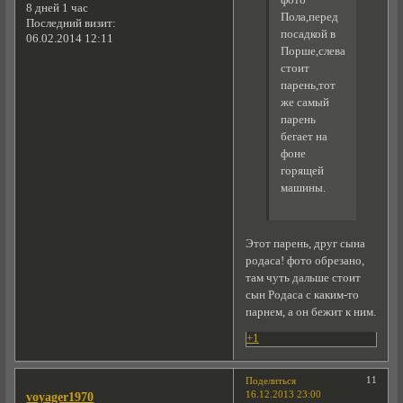
фото
8 дней 1 час
Пола,перед
Последний визит:
посадкой в
06.02.2014 12:11
Порше,слева
стоит
парень,тот
же самый
парень
бегает на
фоне
горящей
машины.
Этот парень, друг сына
родаса! фото обрезано,
там чуть дальше стоит
сын Родаса с каким-то
парнем, а он бежит к ним.
+1
11
Поделиться
16.12.2013 23:00
voyager1970