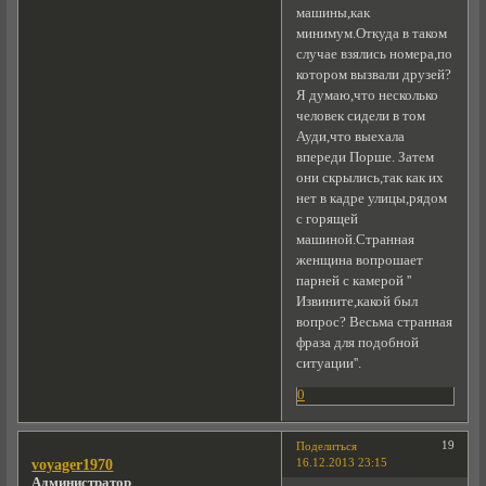
машины,как
минимум.Откуда в таком
случае взялись номера,по
котором вызвали друзей?
Я думаю,что несколько
человек сидели в том
Ауди,что выехала
впереди Порше. Затем
они скрылись,так как их
нет в кадре улицы,рядом
с горящей
машиной.Странная
женщина вопрошает
парней с камерой ''
Извините,какой был
вопрос? Весьма странная
фраза для подобной
ситуации''.
0
19
Поделиться
16.12.2013 23:15
voyager1970
Администратор