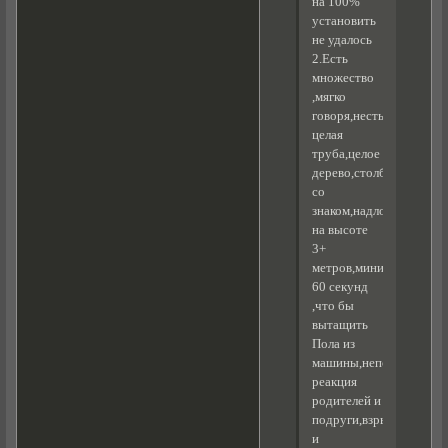
на 100%
установить
не удалось
2.Есть
множество
,мягко
говоря,нестыковок-
целая
труба,целое
дерево,столб
со
знаком,надломленный
на высоте
3+
метров,минимум
60 секунд
,что бы
вытащить
Пола из
машины,непонятная
реакция
родителей и
подруги,взрыв
и