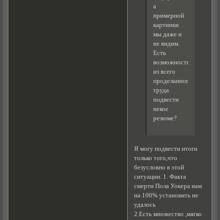
а
примерной
картинки
мы даже и
не видим.
Есть
возможность
из всего
проделанного
труда
подвести
некое
резюме?
Я могу подвести итоги
только того,что
безусловно в этой
ситуации. 1. Факта
смерти Пола Уокера нам
на 100% установить не
удалось
2.Есть множество ,мягко