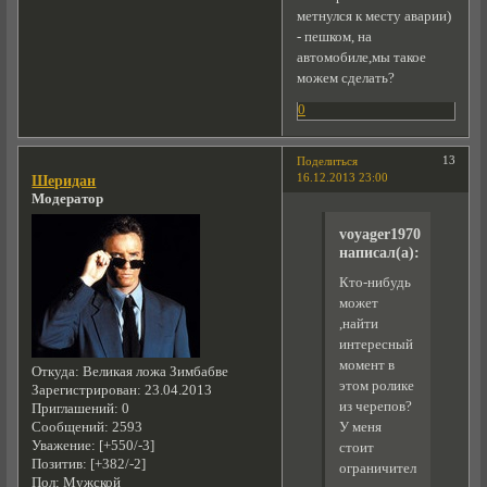
метнулся к месту аварии)
- пешком, на
автомобиле,мы такое
можем сделать?
0
13
Поделиться
16.12.2013 23:00
Шеридан
Модератор
voyager1970
написал(а):
Кто-нибудь
может
,найти
интересный
момент в
Откуда:
Великая ложа Зимбабве
этом ролике
Зарегистрирован
: 23.04.2013
из черепов?
Приглашений:
0
Сообщений:
2593
У меня
Уважение:
[+550/-3]
стоит
Позитив:
[+382/-2]
ограничитель
Пол:
Мужской