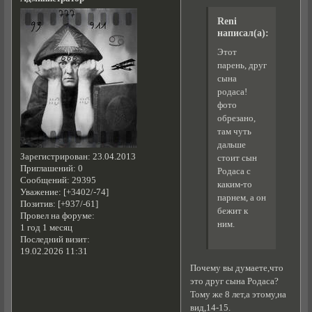
Reni
написал(а):
Этот
парень, друг
сына
родаса!
фото
обрезано,
там чуть
дальше
Зарегистрирован
: 23.04.2013
стоит сын
Приглашений:
0
Родаса с
Сообщений:
29395
каким-то
Уважение:
[+3402/-74]
парнем, а он
Позитив:
[+937/-61]
бежит к
Провел на форуме:
ним.
1 год 1 месяц
Последний визит:
19.02.2026 11:31
Почему вы думаете,что
это друг сына Родаса?
Тому же 8 лет,а этому,на
вид,14-15.