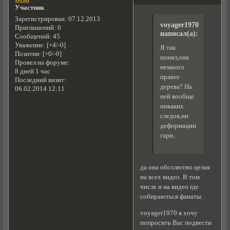
Участник
Зарегистрирован
: 07.12.2013
voyager1970
Приглашений:
0
написал(а):
Сообщений:
45
Уважение:
[+4/-0]
Я так
Позитив:
[+0/-0]
понял,она
Провел на форуме:
немного
8 дней 1 час
правее
Последний визит:
дерева? На
06.02.2014 12:11
ней вообще
никаких
следов,ни
деформации,ни
гари..
да она обсолютно целая
на всех видео. В том
числе и на видео где
собираються фанаты.
voyager1970 я хочу
попросить Вас подвести