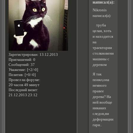
написал(а):
Nikronis
написал(а):
труба
целая, хоть
и находится
на
траектории
столкновения
Зарегистрирован
: 13.12.2013
машины с
Приглашений:
0
Сообщений:
37
деревом
Уважение:
[+2/-0]
Я так
Позитив:
[+0/-0]
понял,она
Провел на форуме:
20 часов 49 минут
немного
Последний визит:
правее
21.12.2013 23:12
дерева? На
ней вообще
никаких
следов,ни
деформации,ни
гари..