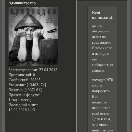
Администратор
Reni
написал(а):
да она
обсолютно
целая на
всех видео.
В том числе
и на видео
где
собираються
Зарегистрирован
: 23.04.2013
фанаты.
Приглашений:
0
Сообщений:
29395
voyager1970
Уважение:
[+3402/-74]
я хочу
Позитив:
[+937/-61]
попросить
Провел на форуме:
Вас
1 год 1 месяц
подвести
Последний визит:
некий итог
19.02.2026 11:31
всей ветки.
Дело в том,
что много
информации