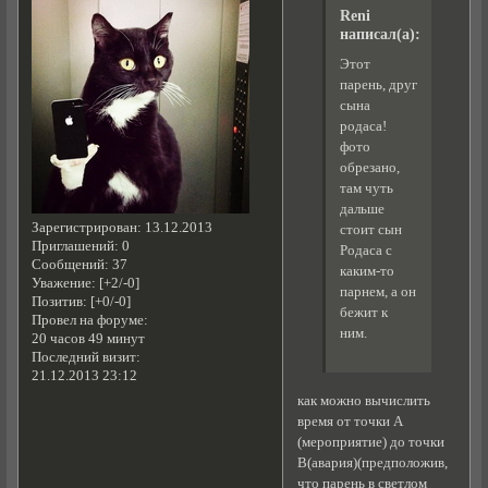
Reni
написал(а):
Этот
парень, друг
сына
родаса!
фото
обрезано,
там чуть
дальше
Зарегистрирован
: 13.12.2013
стоит сын
Приглашений:
0
Родаса с
Сообщений:
37
каким-то
Уважение:
[+2/-0]
парнем, а он
Позитив:
[+0/-0]
бежит к
Провел на форуме:
ним.
20 часов 49 минут
Последний визит:
21.12.2013 23:12
как можно вычислить
время от точки А
(мероприятие) до точки
В(авария)(предположив,
что парень в светлом