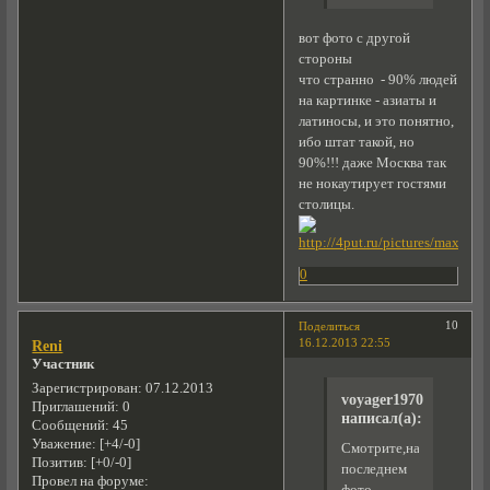
вот фото с другой
стороны
что странно - 90% людей
на картинке - азиаты и
латиносы, и это понятно,
ибо штат такой, но
90%!!! даже Москва так
не нокаутирует гостями
столицы.
0
10
Поделиться
16.12.2013 22:55
Reni
Участник
Зарегистрирован
: 07.12.2013
voyager1970
Приглашений:
0
написал(а):
Сообщений:
45
Уважение:
[+4/-0]
Смотрите,на
Позитив:
[+0/-0]
последнем
Провел на форуме: