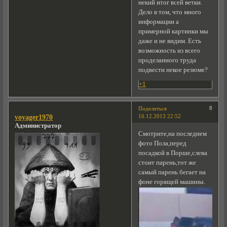
некий итог всей ветки.
Дело в том, что много
информации а
примерной картинки мы
даже и не видим. Есть
возможность из всего
проделанного труда
подвести некое резюме?
+1
8
Поделиться
16.12.2013 22:52
voyager1970
Администратор
Смотрите,на последнем
фото Пола,перед
посадкой в Порше,слева
стоит парень,тот же
самый парень бегает на
фоне горящей машины.