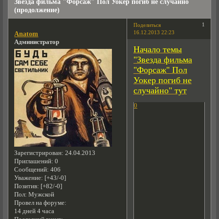
Звезда фильма "Форсаж" Пол Уокер погиб не случайно
(продолжение)
1
Поделиться
16.12.2013 22:23
Anatom
Администратор
Начало темы
"Звезда фильма
"Форсаж" Пол
Уокер погиб не
случайно" тут
0
Зарегистрирован
: 24.04.2013
Приглашений:
0
Сообщений:
406
Уважение:
[+43/-0]
Позитив:
[+82/-0]
Пол:
Мужской
Провел на форуме:
14 дней 4 часа