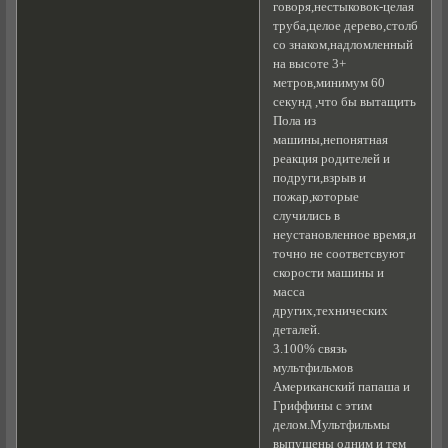
говоря,нестыковок-целая
труба,целое дерево,столб
со знаком,надломленный
на высоте 3+
метров,минимум 60
секунд ,что бы вытащить
Пола из
машины,непонятная
реакция родителей и
подруги,взрыв и
пожар,которые
случились в
неустановленное время,и
точно не соответсвуют
скорости машины и
масса
других,технических
деталей.
3.100% связь
мультфильмов
Американский папаша и
Гриффины с этим
делом.Мультфильмы
выпущены одним и тем