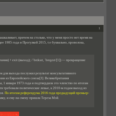
1
каливает, причем на столько, что у меня просто нет время на
ее 1985 года и Прогулкой 2015, т.е буквально, проволока,
ия) + exit (выход); /ˈbrɛksɪt, ˈbrɛɡzɪt/[1]) — прекращение
м для выхода послужил результат консультативного
ии из Европейского союза[3]. Великобритания
 1 января 1973 года и подтвердила это членство по итогам
тв требовали политические левые, к 2010-м годам выход из
ов.
По итогам референдума 2016 года предыдущий премьер-
вку, и ему на смену пришла Тереза Мэй.