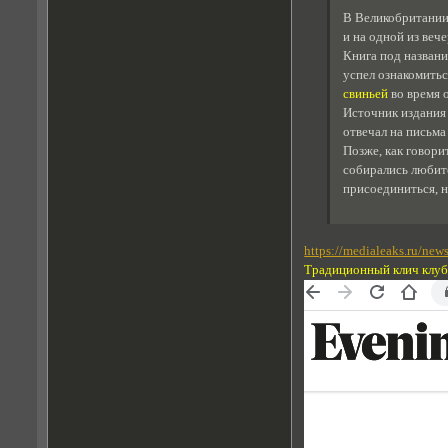
В Великобритании 
и на одной из веч
Книга под названи
успел ознакомить
свиньей
во время о
Источник издания 
отвечал на письма
Позже, как говори
собирались любите
присоединиться, н
https://medialeaks.ru/ne
Традиционный клич клуба