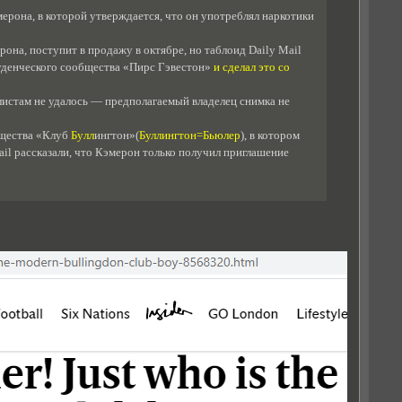
ерона, в которой утверждается, что он употреблял наркотики
она, поступит в продажу в октябре, но таблоид Daily Mail
туденческого сообщества «Пирс Гэвестон»
и сделал это со
алистам не удалось — предполагаемый владелец снимка не
бщества «Клуб
Бyлл
ингтон»(
Буллингтон=Бьюлер
), в котором
il рассказали, что Кэмерон только получил приглашение