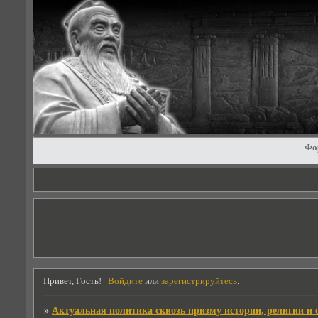
Фо
Привет, Гость!
Войдите
или
зарегистрируйтесь
.
»
Актуальная политика сквозь призму истории, религии и