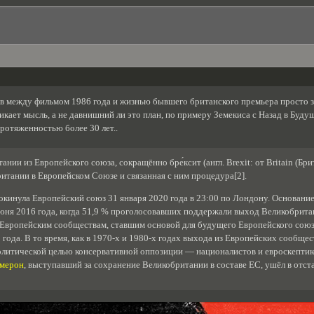
 между фильмом 1986 года и жизнью бывшего британского премьера просто заш
никает мысль, а не давнишний ли это план, по примеру Земекиса с Назад в Будущ
протяженностью более 30 лет..
ии из Европейского союза, сокращённо бре́ксит (англ. Brexit: от Britain (Британ
итании в Европейском Союзе и связанная с ним процедура[2].
кинула Европейский союз 31 января 2020 года в 23:00 по Лондону. Основание
юня 2016 года, когда 51,9 % проголосовавших поддержали выход Великобритан
Европейским сообществам, ставшим основой для будущего Европейского союза,
года. В то время, как в 1970-х и 1980-х годах выхода из Европейских сообщес
политической целью консервативной оппозиции — националистов и евроскептик
эмерон
, выступавший за сохранение Великобритании в составе ЕС, ушёл в отста