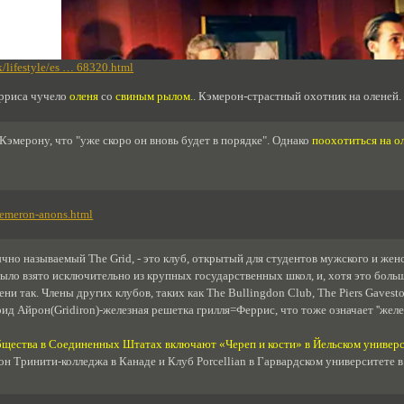
k/lifestyle/es … 68320.html
ерриса чучело
оленя
со
свиным рылом.
. Кэмерон-страстный охотник на оленей.
эмерону, что "уже скоро он вновь будет в порядке". Однако
поохотиться на ол
kemeron-anons.html
ычно называемый The Grid, - это клуб, открытый для студентов мужского и жен
было взято исключительно из крупных государственных школ, и, хотя это больше
ени так. Члены других клубов, таких как The Bullingdon Club, The Piers Gave
.Грид Айрон(Gridiron)-железная решетка грилля=Феррис, что тоже означает ''же
щества в Соединенных Штатах включают «Череп и кости» в Йельском универс
он Тринити-колледжа в Канаде и Клуб Porcellian в Гарвардском университете в