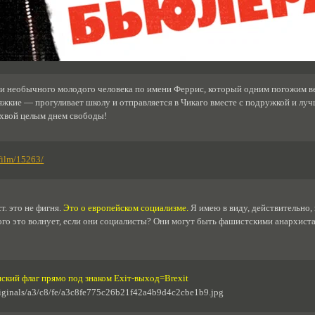
ни необычного молодого человека по имени Феррис, который одним погожим ве
тяжкие — прогуливает школу и отправляется в Чикаго вместе с подружкой и л
ихвой целым днем свободы!
film/15263/
т. это не фигня.
Это о европейском социализме.
Я имею в виду, действительно,
кого это волнует, если они социалисты? Они могут быть фашистскими анархистам
ский флаг прямо под знаком Ехiт-выход=Brexit