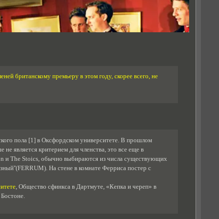
еней британскому премьеру в этом году, скорее всего, не
ского пола [1] в Оксфордском университете. В прошлом
 не является критерием для членства, это все еще в
ston и The Stoics, обычно выбираются из числа существующих
лезный''(FERRUM). На стене в комнате Ферриса постер с
итете
, Общество сфинкса в Дартмуте, «Кепка и череп» в
 Бостоне.