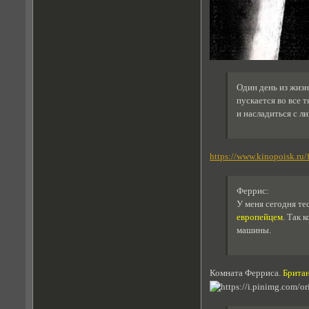
Один день из жиз
пускается во все 
и насладиться с л
https://www.kinopoisk.ru/
Феррис:
У меня сегодня тес
европейцем
. Так 
машины.
Комната Ферриса.
Британ