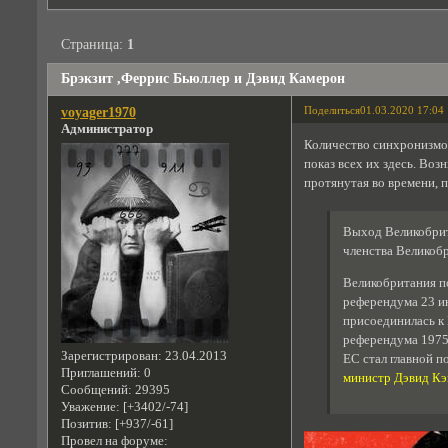
Страница:
1
Брэкзит ,Феррис Бьюллер и Дэвид Камерон
Поделиться
01.03.2020 17:04
voyager1970
Администратор
Количество синхронизмов
показ всех их здесь. Воз
протянутая во времени, 
Выход Великобритан
членства Великобр
Великобритания по
референдума 23 и
присоединилась к 
референдума 1975 
Зарегистрирован
: 23.04.2013
ЕС стал главной 
Приглашений:
0
министр Дэвид К
Сообщений:
29395
Уважение:
[+3402/-74]
Позитив:
[+937/-61]
Провел на форуме: