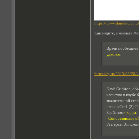
https://www.standard.co.u
Как видите, в комнате Ф
Врачи пообещали К
удастся
.
https://rg.ru/2013/08/20/
Клуб Gridiron, об
членство в клубе 
значительной степ
членов Grid. [2] 
Брайаном
Ферри
.
Сопоставимые об
Ратгерсе, Эпископ