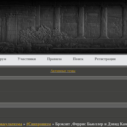
рум
Участники
Правила
Поиск
Регистрация
Активные темы
 оккультизма
»
#Синхронизм
»
Брэкзит ,Феррис Бьюллер и Дэвид Ка