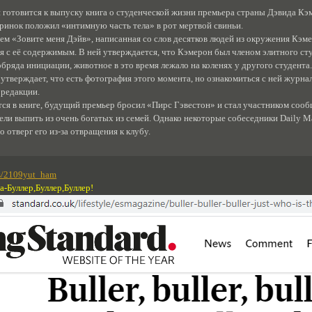
готовится к выпуску книга о студенческой жизни премьера страны Дэвида Кэм
еринок положил «интимную часть тела» в рот мертвой свиньи.
ем «Зовите меня Дэйв», написанная со слов десятков людей из окружения Кэмер
ся с её содержимым. В ней утверждается, что Кэмерон был членом элитного с
бряда инициации, животное в это время лежало на коленях у другого студента.
утверждает, что есть фотография этого момента, но ознакомиться с ней журн
 редакции.
тся в книге, будущий премьер бросил «Пирс Гэвестон» и стал участником соо
ли выпить из очень богатых из семей. Однако некоторые собеседники Daily Ma
о отверг его из-за отвращения к клубу.
ws/2109yut_ham
-Буллер,Буллер,Буллер!