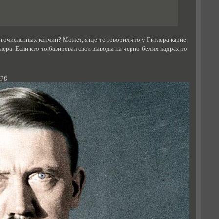
многочисленных кончин? Может, я где-то говорил,что у Гитлера карие
лера. Если кто-то,базировал свои выводы на черно-белых кадрах,то