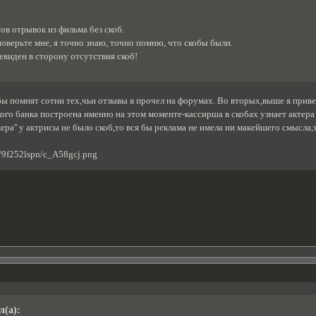
ов отрывок из фильма без скоб.
поверьте мне, я точно знаю, точно помню, что скобы были.
евиден в сторону отсутствия скоб!
бы помнят сотни тех,чьи отзывы я прочел на форумах. Во вторых,выше я прив
кого банка построена именно на этом моменте-кассирша в скобах узнает актера
ера'' у актрисы не было скоб,то вся бы реклама не имела ни макейшего смысл
л(а):