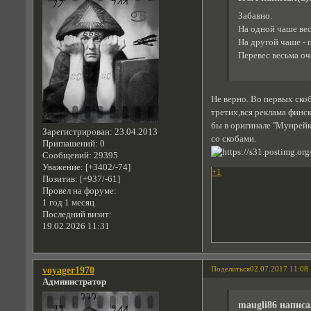
Забавно.
На одной чаше вес
На другой чаше - 
Перевес весьма оч
Не верно. Во первых ско
третих,вся реклама финс
бы в оригинале ''Мунрейк
Зарегистрирован
: 23.04.2013
со скобами.
Приглашений:
0
Сообщений:
29395
Уважение:
[+3402/-74]
+1
Позитив:
[+937/-61]
Провел на форуме:
1 год 1 месяц
Последний визит:
19.02.2026 11:31
Поделиться
02.07.2017 11:08
voyager1970
Администратор
maugli86 написа