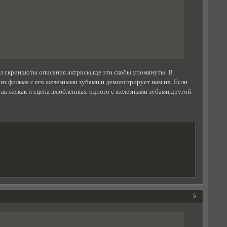
ел скриншоты описания актрисы,где эти скобы упомянуты. В
 из фильма с его железными зубами,и демонстрирует нам их. Если
а,так же,как и сцена влюбленных-одного с железными зубами,другой
5