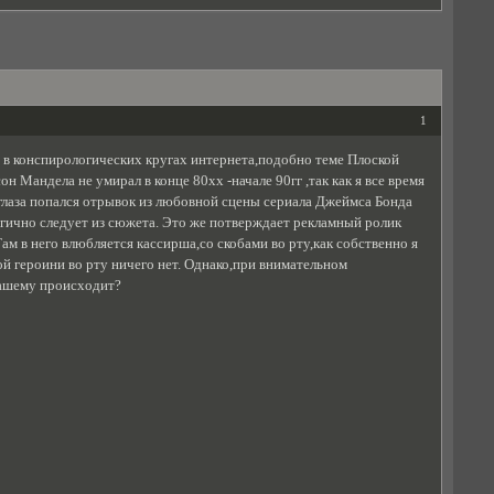
1
т в конспирологических кругах интернета,подобно теме Плоской
н Мандела не умирал в конце 80хх -начале 90гг ,так как я все время
а глаза попался отрывок из любовной сцены сериала Джеймса Бонда
логично следует из сюжета. Это же потверждает рекламный ролик
ам в него влюбляется кассирша,со скобами во рту,как собственно я
ой героини во рту ничего нет. Однако,при внимательном
вашему происходит?