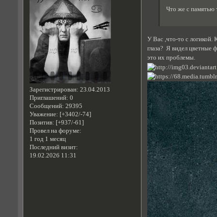
Что же с памятью 
У Вас ,что-то с логикой.
глаза? Я видел цветные 
это их проблемы.
Зарегистрирован
: 23.04.2013
Приглашений:
0
Сообщений:
29395
Уважение:
[+3402/-74]
Позитив:
[+937/-61]
Провел на форуме:
1 год 1 месяц
Последний визит:
19.02.2026 11:31