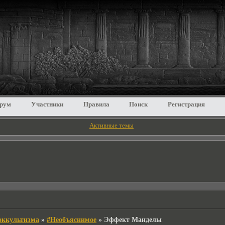
рум
Участники
Правила
Поиск
Регистрация
Активные темы
 оккультизма
»
#Необъяснимое
»
Эффект Манделы