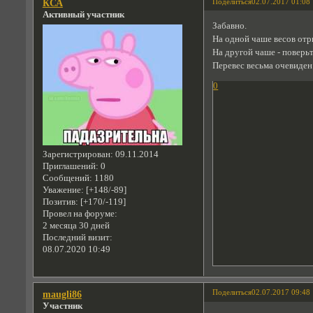
Поделиться
02.07.2017 01:08
КСА
Активный участник
Забавно.
На одной чаше весов отры
На другой чаше - поверьт
Перевес весьма очевиден
0
Зарегистрирован
: 09.11.2014
Приглашений:
0
Сообщений:
1180
Уважение:
[+148/-89]
Позитив:
[+170/-119]
Провел на форуме:
2 месяца 30 дней
Последний визит:
08.07.2020 10:49
Поделиться
02.07.2017 09:48
maugli86
Участник