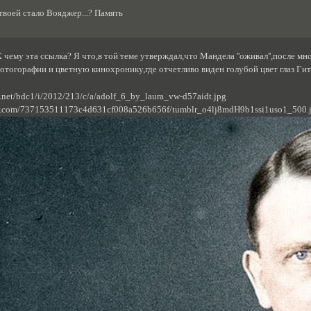
твоей стало Вояджер...? Память
 К чему эта ссылка? Я что,в той теме утверждал,что Мандела ''оживал'',после 
фотогорафии и цветную кинохронику,где отчетливо виден голубой цвет глаз Гит