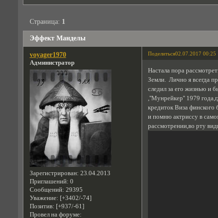
Страница:
1
Эффект Манделы
Поделиться
02.07.2017 00:25
voyager1970
Администратор
Настала пора рассмотрет
Земли. Лично я всегда пр
следил за его жизнью и 
,''Мунрейкер'' 1979 года
кредиток Виза финского б
и помню актриссу в само
рассмотрении,во рту вид
Зарегистрирован
: 23.04.2013
Приглашений:
0
Сообщений:
29395
Уважение:
[+3402/-74]
Позитив:
[+937/-61]
Провел на форуме: