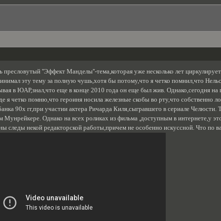
ь пресловутый ''Эффект Манделы''-тема,которая уже несколько лет циркулируе
инимал эту тему за полную чушь,хотя бы потому,что я четко помнил,что Нельсо
бывая в ЮАР,знал,что еще в конце 2010 года он еще был жив. Однако,сегодня н
,где я четко помню,что героиня носила железные скобы во рту,что собственно 
анка 90х гг,при участии актера Ричарда Киля,сыгравшего в сериале Челюсти. Т
м Мунрейкере. Однако на всех роликах из фильма ,доступным в интернете,у эт
ны следы некой редакторской работы,причем не особенно искуссной. Что по 