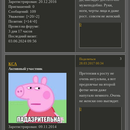
Зарегистрирован
: 20.12.2016
мужеподобно. Руки,
Приглашений:
0
ноги, черты лица и даже
Сообщений:
109
рост.. совсем не женский.
Уважение:
[+20/-2]
Позитив:
[+14/-0]
0
Провел на форуме:
3 дня 17 часов
Последний визит:
03.06.2024 09:56
3
Поделиться
28.03.2017 00:34
КСА
Активный участник
Претензия к росту не
очень актуальна, а вот
предплечье на второй
фотке меня даже
напугало немного..Очень
не женски оно выглядит.
0
Зарегистрирован
: 09.11.2014