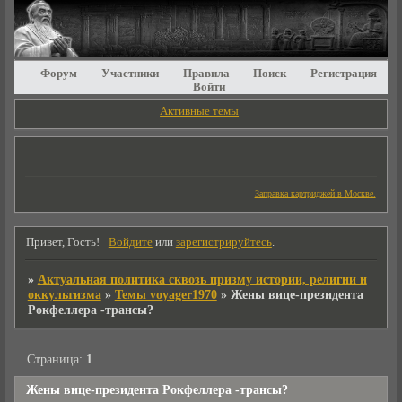
Форум
Участники
Правила
Поиск
Регистрация
Войти
Активные темы
Заправка картриджей в Москве.
Привет, Гость!
Войдите
или
зарегистрируйтесь
.
»
Актуальная политика сквозь призму истории, религии и
оккультизма
»
Темы voyager1970
»
Жены вице-президента
Рокфеллера -трансы?
Страница:
1
Жены вице-президента Рокфеллера -трансы?