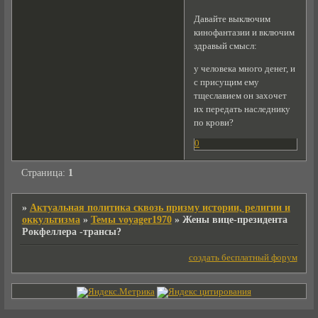
Давайте выключим
кинофантазии и включим
здравый смысл:
у человека много денег, и
с присущим ему
тщеславием он захочет
их передать наследнику
по крови?
0
Страница:
1
»
Актуальная политика сквозь призму истории, религии и
оккультизма
»
Темы voyager1970
»
Жены вице-президента
Рокфеллера -трансы?
создать бесплатный форум