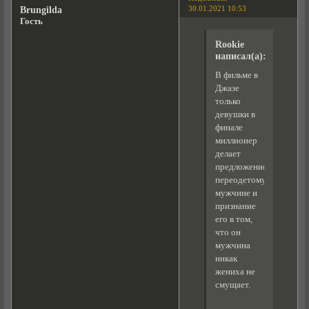
30.01.2021 10:53
Brungilda
Гость
Rookie
написал(а):
В фильме в
Джазе
только
девушки в
финале
миллионер
делает
предложение
переодетому
мужчине и
признание
его в том,
что он
мужчина
никак
жениха не
смущает.