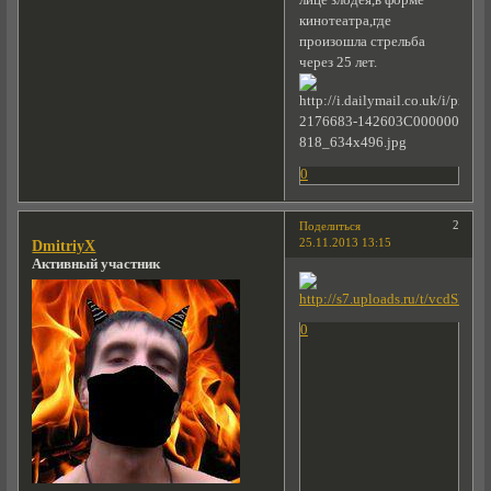
лице злодея,в форме
кинотеатра,где
произошла стрельба
через 25 лет.
0
2
Поделиться
25.11.2013 13:15
DmitriyX
Активный участник
0