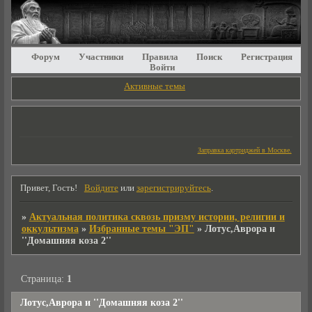
Форум
Участники
Правила
Поиск
Регистрация
Войти
Активные темы
Заправка картриджей в Москве.
Привет, Гость!
Войдите
или
зарегистрируйтесь
.
»
Актуальная политика сквозь призму истории, религии и
оккультизма
»
Избранные темы "ЭП"
»
Лотус,Аврора и
''Домашняя коза 2''
Страница:
1
Лотус,Аврора и ''Домашняя коза 2''