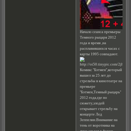
Начало сеанса премьеры
Темного рыцаря 2012
года и время ,на
расплавившихся часах с
карты 1995 совпадают.
Комикс ''Бэтмен'',который
вышел за 25 лет до
стрельбы в кинотеатре на
премьере
''Бэтмен,Темный рыцарь''
2012 года,где по
сюжету,злодей
открывает стрельбу на
концерте Лед
Зеппелин.Внимание на
тень от воротника на