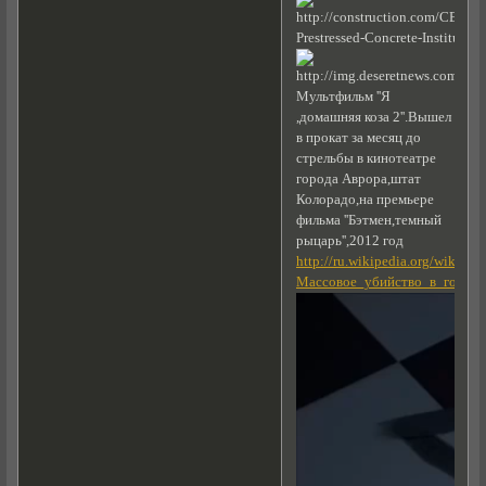
Мультфильм ''Я
,домашняя коза 2''.Вышел
в прокат за месяц до
стрельбы в кинотеатре
города Аврора,штат
Колорадо,на премьере
фильма ''Бэтмен,темный
рыцарь'',2012 год
http://ru.wikipedia.org/wiki/
Массовое_убийство_в_город