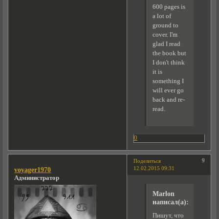
600 pages is
a lot of
ground to
cover. I'm
glad I read
the book but
I don't think
it is
something I
will ever go
back and re-
read.
0
9
Поделиться
12.02.2015 09:31
voyager1970
Администратор
Marlon
написал(а):
Пишут, что