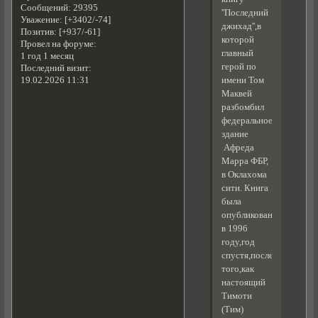
Сообщений:
29395
''Последний
Уважение:
[+3402/-74]
джихад'',в
Позитив:
[+937/-61]
которой
Провел на форуме:
главный
1 год 1 месяц
герой по
Последний визит:
имени Том
19.02.2026 11:31
Маквей
разбомбил
федеральное
здание
Афреда
Марра ФБР,
в Оклахома
сити. Книга
была
опубликована
в 1996
году,год
спустя,после
того,как
настоящий
Тимоти
(Тим)