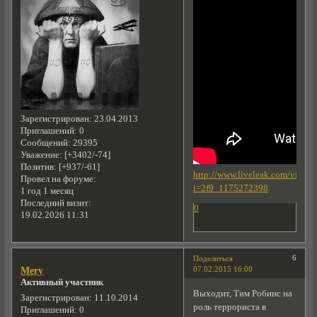
Зарегистрирован
: 23.04.2013
Приглашений:
0
Сообщений:
29395
Уважение:
[+3402/-74]
Позитив:
[+937/-61]
http://www.liveleak.com/view?
Провел на форуме:
i=2f9_1175272398
1 год 1 месяц
Последний визит:
0
19.02.2026 11:31
6
Поделиться
07.02.2015 16:00
Mery
Активный участник
Выходит, Тим Робинс на
Зарегистрирован
: 11.10.2014
роль террориста в
Приглашений:
0