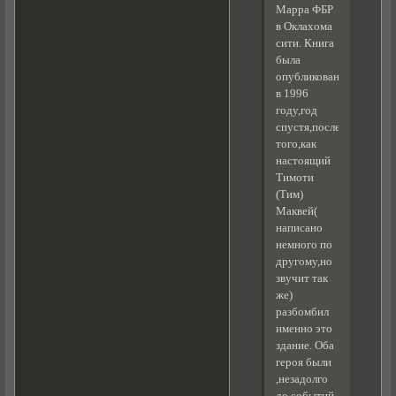
Марра ФБР
в Оклахома
сити. Книга
была
опубликована
в 1996
году,год
спустя,после
того,как
настоящий
Тимоти
(Тим)
Маквей(
написано
немного по
другому,но
звучит так
же)
разбомбил
именно это
здание. Оба
героя были
,незадолго
до событий