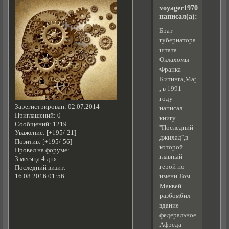
voyager1970
написал(а):
Брат
губернатора
штата
Оклахомы
Франка
Китинга,Мартин
, в 1991
году
Зарегистрирован
: 02.07.2014
написал
Приглашений:
0
книгу
Сообщений:
1219
''Последний
Уважение:
[+195/-21]
джихад'',в
Позитив:
[+195/-56]
которой
Провел на форуме:
главный
3 месяца 4 дня
герой по
Последний визит:
имени Том
16.08.2016 01:56
Маквей
разбомбил
здание
федеральное
Афреда