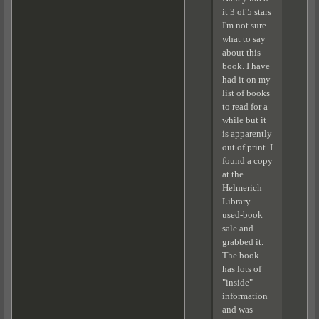
it 3 of 5 stars
I'm not sure
what to say
about this
book. I have
had it on my
list of books
to read for a
while but it
is apparently
out of print. I
found a copy
at the
Helmerich
Library
used-book
sale and
grabbed it.
The book
has lots of
"inside"
information
and was