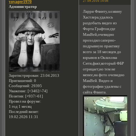
27.09.2016 14:08
voyager1970
Администратор
Ларри Флинту,хозяину
Хастлера,удалось
раздобыть видео из
Форта Графтон,где
МакВей,очевидно
проходил саперно-
подрывную практику
всего за 18 месяцев до
взрывов в Оклахома
Сити,факт,который ФБР
отрицает,но тем не
менее,на фото очевидно
Зарегистрирован
: 23.04.2013
МакВей. Видео и
Приглашений:
0
Сообщений:
29395
фотографии удалены с
Уважение:
[+3402/-74]
сайта Флинта.
Позитив:
[+937/-61]
Провел на форуме:
1 год 1 месяц
Последний визит:
19.02.2026 11:31