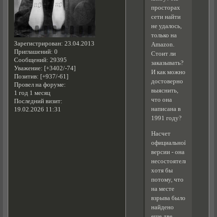
просторах
сети найти
не удалось,
только на
Зарегистрирован
: 23.04.2013
Amazon.
Приглашений:
0
Стоит ли
Сообщений:
29395
заказывать?
Уважение:
[+3402/-74]
И как можно
Позитив:
[+937/-61]
достоверно
Провел на форуме:
выяснить,
1 год 1 месяц
что она
Последний визит:
написана в
19.02.2026 11:31
1991 году?
Насчет
официальной
версии - она
несостоятельна
хотя бы
потому, что
на месте
взрыва было
найдено
еще две