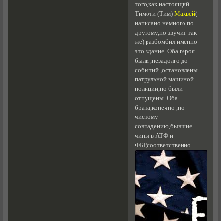
того,как настоящий
Тимоти (Тим)
Маквей
(
написано немного по
другому,но звучит так
же) разбомбил именно
это здание. Оба героя
были ,незадолго до
событий ,остановлены
патрульной машиной
полиции,но были
отпущены. Оба
брата,конечно ,по
чистому
совпадению,бывшие
чины в АТФ и
ФБР,соответственно.