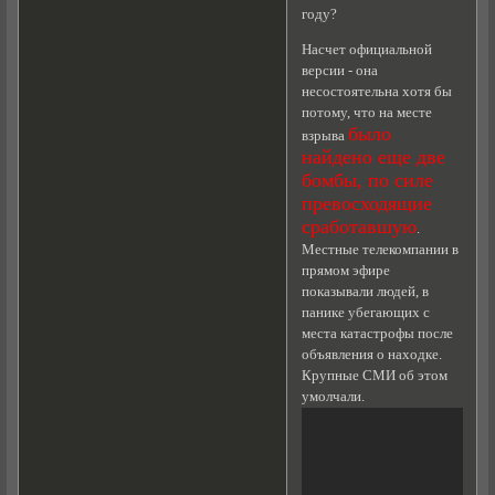
году?
Насчет официальной
версии - она
несостоятельна хотя бы
потому, что на месте
было
взрыва
найдено еще две
бомбы, по силе
превосходящие
сработавшую
.
Местные телекомпании в
прямом эфире
показывали людей, в
панике убегающих с
места катастрофы после
объявления о находке.
Крупные СМИ об этом
умолчали.