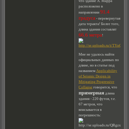
что здание А. Марра
расположено в
91.4
направлении
градуса
- перевернутая
дата теракта! Более того,
длина здания составлят
66.6 метра
!
Мне не удалось найти
официальных данных по
длине, но в статье под
названием
Applicability
of Seismic Design in
Mitigating Progressive
Collapse
говорится, что
примерная
длина
здания - 220 футов, т.е.
67 метров, что
вписывается в
погрешность: