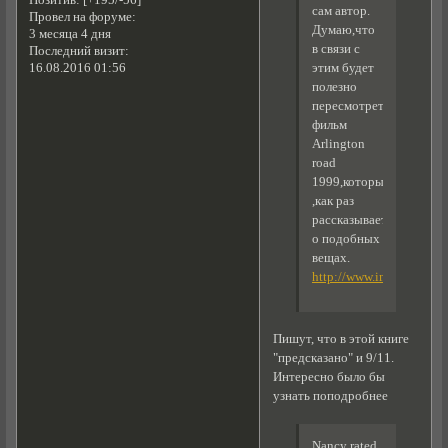
Позитив:
[+195/-56]
сам автор.
Провел на форуме:
Думаю,что
3 месяца 4 дня
в связи с
Последний визит:
этим будет
16.08.2016 01:56
полезно
пересмотреть
фильм
Arlington
road
1999,который
,как раз
рассказывает
о подобных
вещах.
http://www.imdb.com/tit
Пишут, что в этой книге
"предсказано" и 9/11.
Интересно было бы
узнать поподробнее
Nancy rated