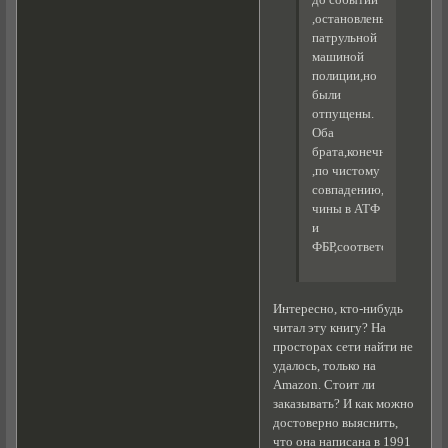
,остановлены
патрульной
машиной
полиции,но
были
отпущены.
Оба
брата,конечно
,по чистому
совпадению,бывшие
чины в АТФ
и
ФБР,соответственно.
Интересно, кто-нибудь
читал эту книгу? На
просторах сети найти не
удалось, только на
Amazon. Стоит ли
заказывать? И как можно
достоверно выяснить,
что она написана в 1991