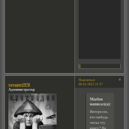
0
4
Поделиться
06.02.2015 21:37
voyager1970
Администратор
Marlon
написал(а):
Интересно,
кто-нибудь
читал эту
книгу? На