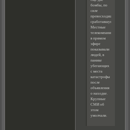
бомбы, по
силе
превосходящие
сработавшую.
Местные
телекомпании
в прямом
эфире
показывали
людей, в
панике
убегающих
с места
катастрофы
после
объявления
о находке.
Крупные
СМИ об
этом
умолчали.