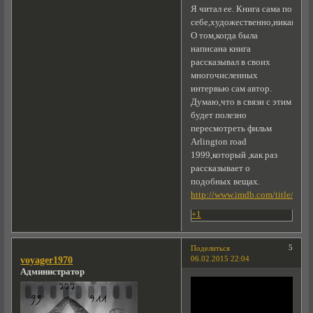
Я читал ее. Книга сама по
себе,художественно,никакая.
О том,когда была
написана книга
рассказывал в своих
многочисленных
интервью сам автор.
Думаю,что в связи с этим
будет полезно
пересмотреть фильм
Arlington road
1999,который ,как раз
рассказывает о
подобных вещах.
http://www.imdb.com/title/tt01
+1
5
Поделиться
06.02.2015 22:04
voyager1970
Администратор