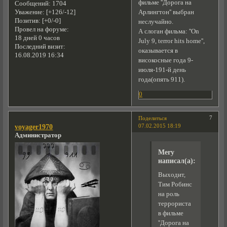
фильме ''Дорога на
Сообщений:
1704
Арлингтон'' выбран
Уважение:
[+126/-12]
Позитив:
[+0/-0]
неслучайно.
Провел на форуме:
А слоган фильма: ''On
18 дней 0 часов
July 9, terror hits home'',
Последний визит:
оказывается в
16.08.2019 16:34
високосные года 9-
июля-191-й день
года(опять 911).
0
7
Поделиться
07.02.2015 18:19
voyager1970
Администратор
Mery
написал(а):
Выходит,
Тим Робинс
на роль
террориста
в фильме
''Дорога на