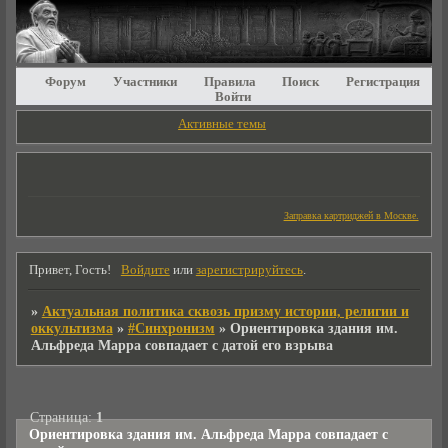
Форум
Участники
Правила
Поиск
Регистрация
Войти
Активные темы
Заправка картриджей в Москве.
Привет, Гость!
Войдите
или
зарегистрируйтесь
.
»
Актуальная политика сквозь призму истории, религии и
оккультизма
»
#Синхронизм
»
Ориентировка здания им.
Альфреда Марра совпадает с датой его взрыва
Страница:
1
Ориентировка здания им. Альфреда Марра совпадает с