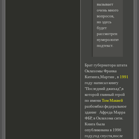
вызывает
очень много
вопросов,
но здесь
будет
рассмотрен
нумерологический
подтекст.
Брат губернатора штата
Оклахомы Франка
Китинга,Мартин , в
1991
году написал книгу
''Последний джихад'',в
которой главный герой
по имени
Том Маквей
разбомбил федеральное
здание Афреда Марра
ФБР, в Оклахома сити.
Книга была
опубликована в 1996
году,год спустя,после