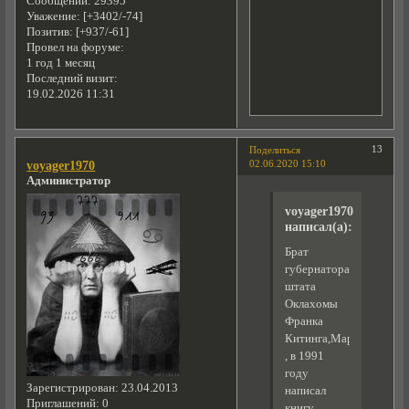
Сообщений:
29395
Уважение:
[+3402/-74]
Позитив:
[+937/-61]
Провел на форуме:
1 год 1 месяц
Последний визит:
19.02.2026 11:31
13
Поделиться
02.06.2020 15:10
voyager1970
Администратор
voyager1970
написал(а):
Брат
губернатора
штата
Оклахомы
Франка
Китинга,Мартин
, в 1991
году
Зарегистрирован
: 23.04.2013
написал
Приглашений:
0
книгу