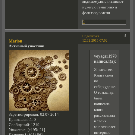
видимому,высчитывают
нужную гематрию и
фонетику имени.
0
8
Поделиться
12.02.2015 07:02
Marlon
Активный участник
voyager1970
написал(а):
Я читал ее.
Книга сама
по
себе,художественно,ник
О том,когда
была
написана
книга
Зарегистрирован
: 02.07.2014
рассказывал
Приглашений:
0
в своих
Сообщений:
1219
многочисленных
Уважение:
[+195/-21]
интервью