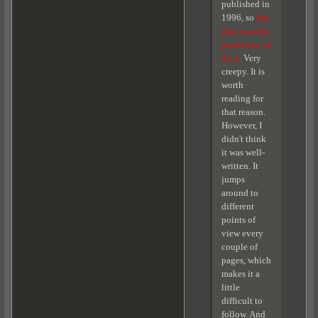
published in
1996, so
the
plot is eerily
predictive of
9-11.
Very
creepy. It is
worth
reading for
that reason.
However, I
didn't think
it was well-
written. It
jumps
around to
different
points of
view every
couple of
pages, which
makes it a
little
difficult to
follow. And