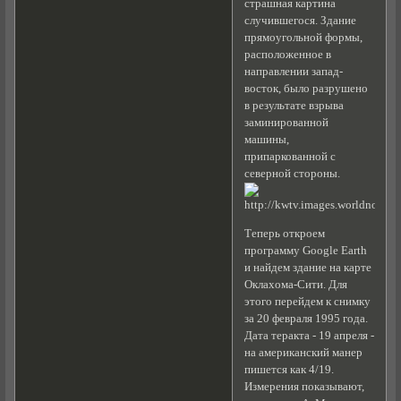
страшная картина
случившегося. Здание
прямоугольной формы,
расположенное в
направлении запад-
восток, было разрушено
в результате взрыва
заминированной
машины,
припаркованной с
северной стороны.
Теперь откроем
программу Google Earth
и найдем здание на карте
Оклахома-Сити. Для
этого перейдем к снимку
за 20 февраля 1995 года.
Дата теракта - 19 апреля -
на американский манер
пишется как 4/19.
Измерения показывают,