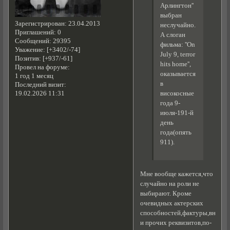
Арлингтон''
выбран
Зарегистрирован
: 23.04.2013
неслучайно.
Приглашений:
0
А слоган
Сообщений:
29395
фильма: ''On
Уважение:
[+3402/-74]
July 9, terror
Позитив:
[+937/-61]
hits home'',
Провел на форуме:
оказывается
1 год 1 месяц
в
Последний визит:
високосные
19.02.2026 11:31
года 9-
июля-191-й
день
года(опять
911).
Мне вообще кажется,что
случайно на роли не
выбирают. Кроме
очевидных актерских
способностей,фактуры,внешн
и прочих реквизитов,по-