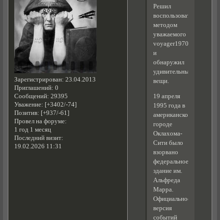
Решил
воспользоваться
методом
уважаемого
voyager1970
и
обнаружил
удивительные
Зарегистрирован
: 23.04.2013
вещи.
Приглашений:
0
Сообщений:
29395
19 апреля
Уважение:
[+3402/-74]
1995 года в
Позитив:
[+937/-61]
американском
Провел на форуме:
городе
1 год 1 месяц
Оклахома-
Последний визит:
Сити было
19.02.2026 11:31
взорвано
федеральное
здание им.
Альфреда
Марра.
Официальное
версия
событий