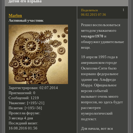
датой его взрыва
1
Поделиться
06.02.2015 07:36
Marlon
Активный участник
Решил воспользоваться
методом уважаемого
voyager1970
и
обнаружил удивительные
вещи.
19 апреля 1995 года в
американском городе
Оклахома-Сити было
взорвано федеральное
здание им. Альфреда
Марра. Официальное
Зарегистрирован
: 02.07.2014
версия событий
Приглашений:
0
вызывает очень много
Сообщений:
1219
вопросов, но здесь будет
Уважение:
[+195/-21]
рассмотрен
Позитив:
[+195/-56]
Провел на форуме:
нумерологический
3 месяца 4 дня
подтекст.
Последний визит:
16.08.2016 01:56
Для начала, вот вся