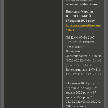
загальної мобілізації».
Президент України
В.ЗЕЛЕНСЬКИЙ
17 травня 2022 року
https://www.president.gov.ua/
42621
№342+№ 65+№ 2105 =
9+2+8=19=1+9=10=1
(Зеленський +
Володимир +
Олександрович=7+6+6=19=1+9
/2022+/2022=6+6=12=1+2=3
(Зеленська + Олена +
Володимирівна=1+7+4=12=1+2
1+17+20+106+1+3+90+2=1+8
24 лютого 2022 року + 3
березня 2022 року + 25
травня 2022 року + 17
травня 2022 року =
24.02.2022+03.03.2022+25.05
("Число 9 Число