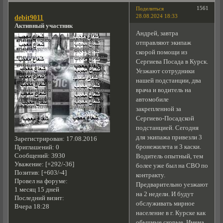
1561
Поделиться
28.08.2024 18:33
debit9011
Активный участник
Андрей, завтра
отправляют экипаж
скорой помощи из
Сергиева Посада в Курск.
Уезжают сотрудники
нашей подстанции, два
врача и водитель на
автомобиле
закрепленной за
Сергиево-Посадской
подстанцией. Сегодня
для экипажа привезли 3
Зарегистрирован
: 17.08.2016
бронежилета и 3 каски.
Приглашений:
0
Сообщений:
3930
Водитель опытный, тем
Уважение:
[+292/-36]
более уже был на СВО по
Позитив:
[+603/-4]
контракту.
Провел на форуме:
Предварительно уезжают
1 месяц 15 дней
на 2 недели. И будут
Последний визит:
обслуживать мирное
Вчера 18:28
население в г. Курске как
обычные скорые. Имена