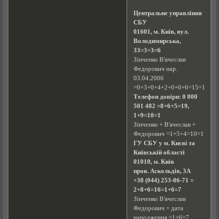
Центральне управління
СБУ
01601, м. Київ, вул.
Володимирська,
33=3+3=6
Зінченко В'ячеслав
Федорович нар.
03.04.2006
=0+3+0+4+2+0+0+6=15=1+5=6
Телефон довіри: 0 800
501 482 =8+6+5=19,
1+9=10=1
Зінченко + В'ячеслав +
Федорович =1+5+4=10=1
ГУ СБУ у м. Києві та
Київській області
01010, м. Київ
пров. Аскольдів, 3А
+38 (044) 253-06-71 =
2+8+6=16=1+6=7
Зінченко В'ячеслав
Федорович + дата
народження =1+6=7