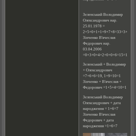
Зеленський Володимир
Олександрович нар.
25.01.1978 =
2+5+0+1+1+9+7+8=33=3+3=6
Зінченко В'ячеслав
Федорович нар.
03.04.2006
=0+3+0+4+2+0+0+6=15=1+5=6
Зеленський + Володимир
+ Олександрович
=7+6+6=19, 1+9=10=1
Зінченко + В'ячеслав +
Федорович =1+5+4=10=1
Зеленський Володимир
Олександрович + дата
народження = 1+6=7
Зінченко В'ячеслав
Федорович + дата
народження =1+6=7