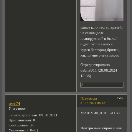
Какое количество врачей,
на самом деле
планируется? и было/
будет отправлено в
курск,белгород,брянск ,
как по мне очень много
Отредактировано
debit9011 (28.08.2024
18:36)
0
1562
Поделиться
31.08.2024 08:13
user74
Участник
МАЛЬЧИК ДЛЯ БИТЬЯ
Зарегистрирован
: 09.10.2021
Приглашений:
0
Сообщений:
26
Центральне управління
Уважение:
[+0/-0]