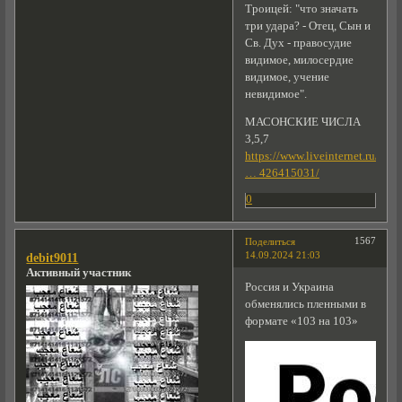
Троицей: "что значать
три удара? - Отец, Сын и
Св. Дух - правосудие
видимое, милосердие
видимое, учение
невидимое".
МАСОНСКИЕ ЧИСЛА
3,5,7
https://www.liveinternet.ru/use
… 426415031/
0
1567
Поделиться
14.09.2024 21:03
debit9011
Активный участник
Россия и Украина
обменялись пленными в
формате «103 на 103»