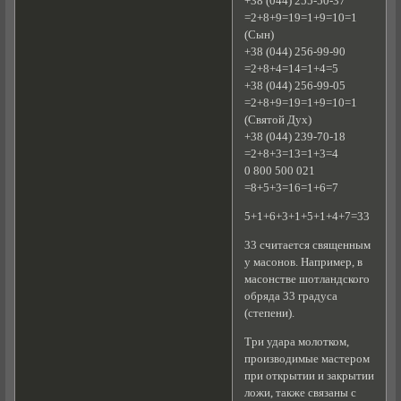
+38 (044) 255-50-37
=2+8+9=19=1+9=10=1
(Сын)
+38 (044) 256-99-90
=2+8+4=14=1+4=5
+38 (044) 256-99-05
=2+8+9=19=1+9=10=1
(Святой Дух)
+38 (044) 239-70-18
=2+8+3=13=1+3=4
0 800 500 021
=8+5+3=16=1+6=7
5+1+6+3+1+5+1+4+7=33
33 считается священным
у масонов. Например, в
масонстве шотландского
обряда 33 градуса
(степени).
Три удара молотком,
производимые мастером
при открытии и закрытии
ложи, также связаны с