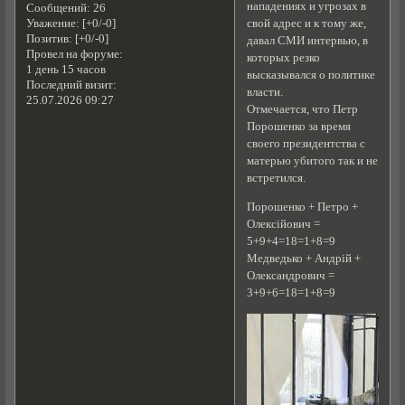
нападениях и угрозах в
Сообщений:
26
свой адрес и к тому же,
Уважение:
[+0/-0]
Позитив:
[+0/-0]
давал СМИ интервью, в
Провел на форуме:
которых резко
1 день 15 часов
высказывался о политике
Последний визит:
власти.
25.07.2026 09:27
Отмечается, что Петр
Порошенко за время
своего президентства с
матерью убитого так и не
встретился.
Порошенко + Петро +
Олексійович =
5+9+4=18=1+8=9
Медведько + Андрій +
Олександрович =
3+9+6=18=1+8=9