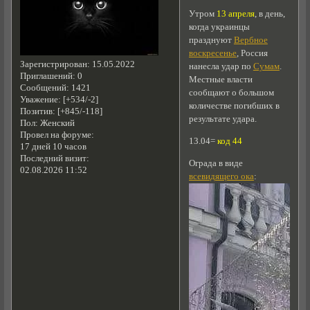
Утром
13 апреля
, в день,
когда украинцы
празднуют
Вербное
воскресенье
, Россия
Зарегистрирован
: 15.05.2022
нанесла удар по
Сумам
.
Приглашений:
0
Местные власти
Сообщений:
1421
сообщают о большом
Уважение:
[+534/-2]
количестве погибших в
Позитив:
[+845/-118]
результате удара.
Пол:
Женский
Провел на форуме:
13.04=
код 44
17 дней 10 часов
Последний визит:
Ограда в виде
02.08.2026 11:52
всевидящего ока
: