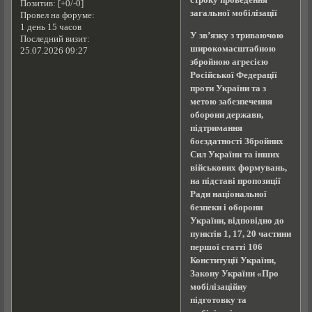
строку проведення
Позитив:
[+0/-0]
загальної мобілізації
Провел на форуме:
1 день 15 часов
У звʼязку з триваючою
Последний визит:
широкомасштабною
25.07.2026 09:27
збройною агресією
Російської Федерації
проти України та з
метою забезпечення
оборони держави,
підтримання
боєздатності Збройних
Сил України та інших
військових формувань,
на підставі пропозиції
Ради національної
безпеки і оборони
України, відповідно до
пунктів 1, 17, 20 частини
першої статті 106
Конституції України,
Закону України «Про
мобілізаційну
підготовку та