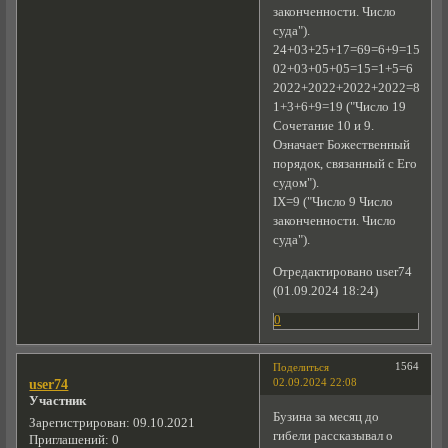
законченности. Число
суда").
24+03+25+17=69=6+9=15=1+5
02+03+05+05=15=1+5=6
2022+2022+2022+2022=888=8
1+3+6+9=19 ("Число 19
Сочетание 10 и 9.
Означает Божественный
порядок, связанный с Его
судом").
ІХ=9 ("Число 9 Число
законченности. Число
суда").
Отредактировано user74
(01.09.2024 18:24)
0
1564
Поделиться
02.09.2024 22:08
user74
Участник
Бузина за месяц до
Зарегистрирован
: 09.10.2021
гибели рассказывал о
Приглашений:
0