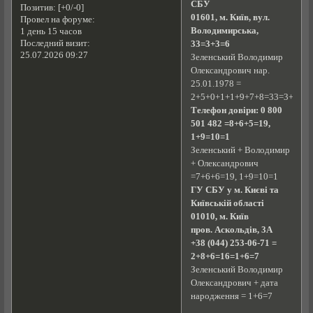
СБУ
Позитив:
[+0/-0]
01601, м. Київ, вул.
Провел на форуме:
Володимирська,
1 день 15 часов
Последний визит:
33=3+3=6
25.07.2026 09:27
Зеленський Володимир
Олександрович нар.
25.01.1978 =
2+5+0+1+1+9+7+8=33=3+3=6
Телефон довіри: 0 800
501 482 =8+6+5=19,
1+9=10=1
Зеленський + Володимир
+ Олександрович
=7+6+6=19, 1+9=10=1
ГУ СБУ у м. Києві та
Київській області
01010, м. Київ
пров. Аскольдів, 3А
+38 (044) 253-06-71 =
2+8+6=16=1+6=7
Зеленський Володимир
Олександрович + дата
народження = 1+6=7