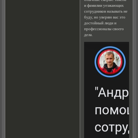
и фамилии уезжающих
сотрудников называть не
буду, но уверяю вас это
достойный люди и
профессионалы своего
дела.