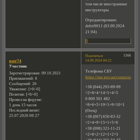
том числе иностранные
инструкторы.
Отредактировано
debit9011 (03.09.2024
21:04)
0
1566
Поделиться
14.09.2024 04:22
user74
Участник
Телефоны СБУ
Зарегистрирован
: 09.10.2021
https://ssu.gov.ua/contacts/upra
Приглашений:
0
Сообщений:
26
+38 (044) 293-89-99
Уважение:
[+0/-0]
=2+8+4=14=1+4=5
Позитив:
[+0/-0]
0 800 501 482
Провел на форуме:
=8+6+5=19=1+9=10=1
1 день 15 часов
Последний визит:
(Отец)
25.07.2026 09:27
+38 (067) 650-83-32
=2+4+9=15=1+5=6
+38 (098) 321-11-21
=2+8+2=12=1+2=3