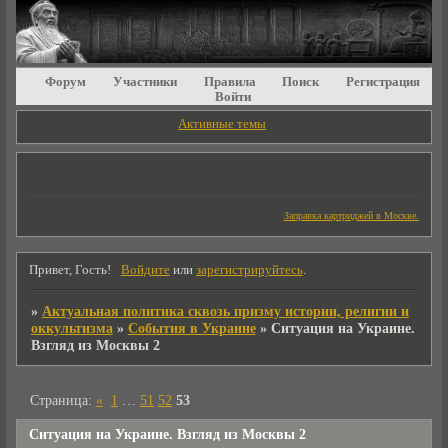
Форум
Участники
Правила
Поиск
Регистрация
Войти
Активные темы
Заправка картриджей в Москве.
Привет, Гость!
Войдите
или
зарегистрируйтесь
.
»
Актуальная политика сквозь призму истории, религии и
оккультизма
»
События в Украине
»
Ситуация на Украине.
Взгляд из Москвы 2
Страница:
«
1
…
51
52
53
Ситуация на Украине. Взгляд из Москвы 2