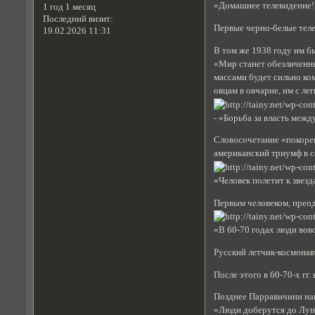
«Домашнее телевидение!
1 год 1 месяц
Последний визит:
Первые черно-белые теле
19.02.2026 11:31
В том же 1938 году им б
«Мир станет обезличенны
массами будет сильно ко
овцам в овчарне, им с ле
- «Борьба за власть межд
Словосочетание «покорен
американский триумф в 
«Человек полетит к звезд
Первым человеком, преод
«В 60-70 годах люди вовс
Русский летчик-космонав
После этого в 60-70-х гг
Позднее Парравичини на
«Люди доберутся до Луны.