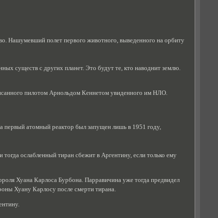
ство. Нашумевший полет первого животного, выведенного на орбиту
ных существ с других планет. Это будут те, кто наводнит землю.
описанного пилотом Арнольдом Кеннетом увиденного им НЛО.
 а первый атомный реактор был запущен лишь в 1951 году,
и тогда ослабленный тиран сбежит в Аргентину, если только ему
Короля Хуана Карлоса Бурбона. Парравичина уже тогда предвидел
роны Хуану Карлосу после смерти тирана.
ентину.