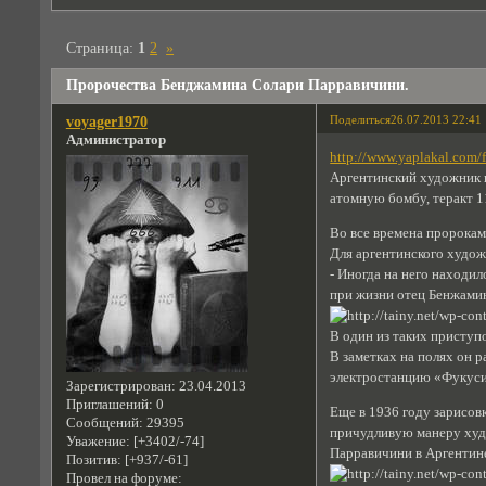
Страница:
1
2
»
Пророчества Бенджаминa Солари Парравичини.
Поделиться
26.07.2013 22:41
voyager1970
Администратор
http://www.yaplakal.com/
Аргентинский художник и
атомную бомбу, теракт 1
Во все времена пророкам
Для аргентинского худож
- Иногда на него находил
при жизни отец Бенжами
В один из таких приступ
В заметках на полях он 
электростанцию «Фукуси
Зарегистрирован
: 23.04.2013
Приглашений:
0
Еще в 1936 году зарисовк
Сообщений:
29395
причудливую манеру худо
Уважение:
[+3402/-74]
Парравичини в Аргентине
Позитив:
[+937/-61]
Провел на форуме: