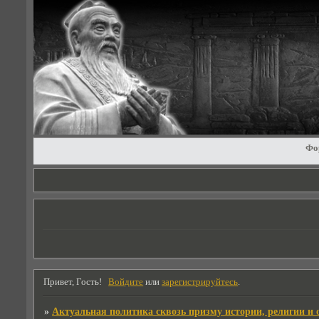
Фо
Привет, Гость!
Войдите
или
зарегистрируйтесь
.
»
Актуальная политика сквозь призму истории, религии и