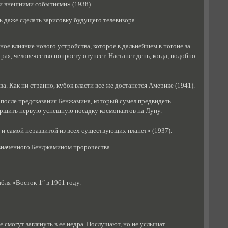
и внешними событиями» (1938).
 даже сделать зарисовку будущего телевизора.
е влияние нового устройства, которое в дальнейшем в погоне за
я, человечество попросту отупеет. Настанет день, когда, подобно
а. Как ни странно, кубок власти все же достанется Америке (1941).
т после предсказания Бенжамина, который сумел предвидеть
ершить первую успешную посадку космонавтов на Луну.
ей и самой неразвитой из всех существующих планет» (1937).
означенного Бенджамином пророчества.
бля «Восток-1″ в 1961 году.
е смогут заглянуть в ее недра. Послушают, но не услышат.