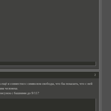
2
 ещё и совместил с символом свободы, что бы показать, что с ней
ава человека.
 рисунок с башнями до 9/11?