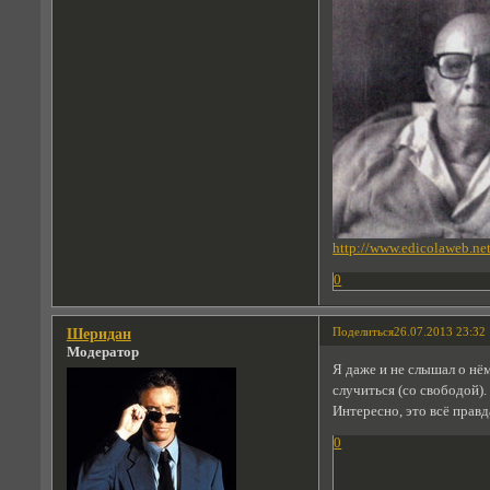
http://www.edicolaweb.ne
0
Поделиться
26.07.2013 23:32
Шеридан
Модератор
Я даже и не слышал о нё
случиться (со свободой).
Интересно, это всё правд
0