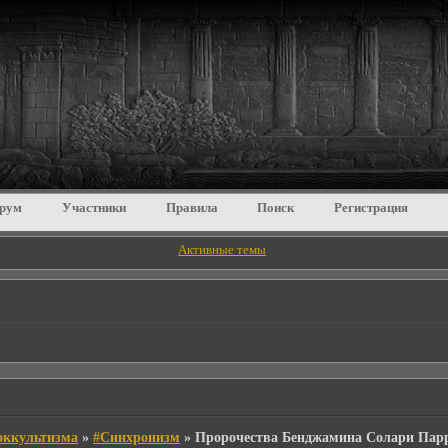
рум
Участники
Правила
Поиск
Регистрация
Активные темы
 оккультизма
»
#Синхронизм
»
Пророчества Бенджаминa Солари Пар