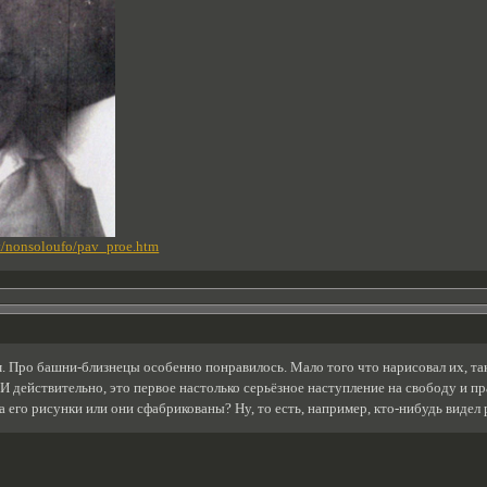
t/nonsoloufo/pav_proe.htm
м. Про башни-близнецы особенно понравилось. Мало того что нарисовал их, так
 И действительно, это первое настолько серьёзное наступление на свободу и пр
а его рисунки или они сфабрикованы? Ну, то есть, например, кто-нибудь видел