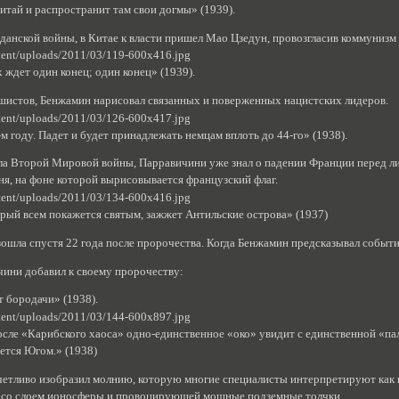
итай и распространит там свои догмы» (1939).
жданской войны, в Китае к власти пришел Мао Цзедун, провозгласив коммунизм 
 ждет один конец; один конец» (1939).
ашистов, Бенжамин нарисовал связанных и поверженных нацистских лидеров.
м году. Падет и будет принадлежать немцам вплоть до 44-го» (1938).
ала Второй Мировой войны, Парравичини уже знал о падении Франции перед л
я, на фоне которой вырисовывается французский флаг.
орый всем покажется святым, зажжет Антильские острова» (1937)
ошла спустя 22 года после пророчества. Когда Бенжамин предсказывал событ
чини добавил к своему пророчеству:
 бородачи» (1938).
сле «Карибского хаоса» одно-единственное «око» увидит с единственной «па
нется Югом.» (1938)
четливо изобразил молнию, которую многие специалисты интерпретируют как
со слоем ионосферы и провоцирующей мощные подземные толчки.