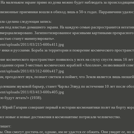
 На маленьком экране прямо из дома можно будет наблюдать за происходящим
визионные приемники вошли в обиход лишь в 50-х годах. Парравичини удалось
ыла сделана следующая запись:
м под властью домашнего экрана. На каждую семью распространится негативно
ммерциализировано. Загипнотизированное красивыми картинками прекрасного ра
гкостью станут манипулировать».
у янки и русскими. Борьба за территории и покорение космического пространств
ие космического пространства» появилось у всех на слуху спустя лишь 16 ле
создании серии 3-местных космических кораблей «Аполлон», позволившей сов
ам, преодолеет звук, познает светила и поймет, что Земля является лишь низш
олевшим звуковой барьер, станет Чарльз Элвуд по истечении 10 лет после об
ю будут летать!» (1938).
т Юрий Гагарин совершит первый в истории космонавтики полет на борту кора
. все новые и новые достижения в космонавтике потрясали человечество.
пишет:
 Они смогут достичь ее, однако, им не удастся ее обжить. Они увидят ее, но н