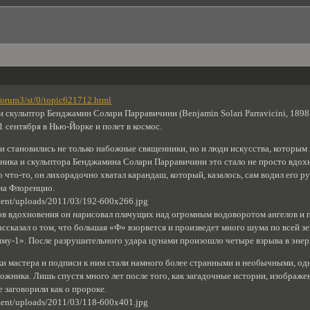
forum3/st/0/topic621712.html
 скульптор Бенджамин Солари Парравичини (Benjamin Solari Parravicini, 1898 
1 сентября в Нью-Йорке и полет в космос.
и становились не только набожные священники, но и люди искусства, которы
ника и скульптора Бенджамина Солари Парравичини это стало не просто вдох
о что-то, он лихорадочно хватал карандаш, который, казалось, сам водил его ру
на Флоренцио.
ов вдохновения он нарисовал плачущих над огромным водоворотом ангелов и 
рассказал о том, что большая «Ф» взорвется и произведет много шума по всей 
му-1». После разрушительного удара цунами произошло четыре взрыва в энер
и мастера и подписи к ним стали намного более странными и необычными, однак
жника. Лишь спустя много лет после того, как загадочные истории, изображен
 заговорили как о пророке.