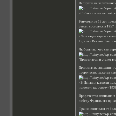
Вернутся, не вернувшись.
«Собака станет первой, к
Бенжамин за 19 лет пред
Земли, состоялся в 1957 
«Летающие тарелки в вид
Те, кто в Ветхом Завете 
Любопытно, что сам терм
''Придет атом и станет в
Принимая во внимания то
пророчество кажется не
«В Испании к власти прид
позволит здоровье» (1938
Пророчество написано в 
победу Франко, его прих
Франко скончался от бол