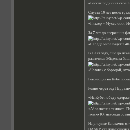
«Россия подчинит себе К
Спустя 10 лет после гра
«Гитлер – Муссолини. Их
За 7 лет до свержения ф
«Сердце мира падет в 40-
В 1938 году, еще до нач
различима Эйфелева башн
«Человек с бородой, кот
Революция на Кубе произ
Ровно через год Паррави
«На Кубе победу одержат
«Абсолютная темнота. По
только Юг навсегда оста
На рисунке Бенжамин от
HAARP, сталкивающейся 