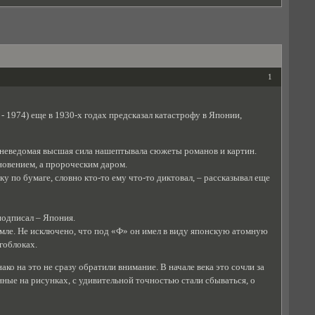
1
- 1974) еще в 1930-х годах предсказал катастрофу в Японии,
м неведомая высшая сила нашептывала сюжеты романов и картин.
новением, а пророческим даром.
ку по бумаге, словно кто-то ему что-то диктовал, – рассказывал еще
подписал – Япония.
земле. Не исключено, что под «Ф» он имел в виду японскую атомную
гоблоках.
о на это не сразу обратили внимание. В начале века это сочли за
ные на рисунках, с удивительной точностью стали сбываться, о