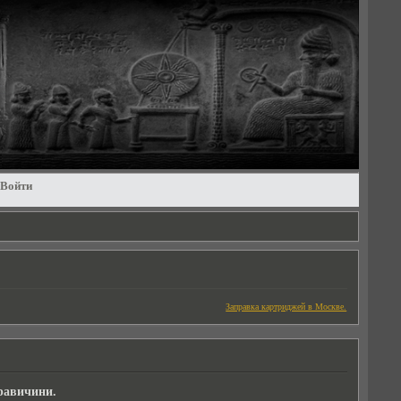
Войти
Заправка картриджей в Москве.
равичини.