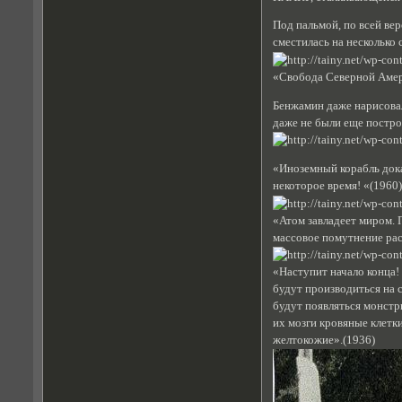
Под пальмой, по всей вер
сместилась на несколько 
«Свобода Северной Амери
Бенжамин даже нарисовал
даже не были еще постр
«Иноземный корабль док
некоторое время! «(1960
«Атом завладеет миром. 
массовое помутнение рас
«Наступит начало конца!
будут производиться на с
будут появляться монстр
их мозги кровяные клетк
желтокожие».(1936)