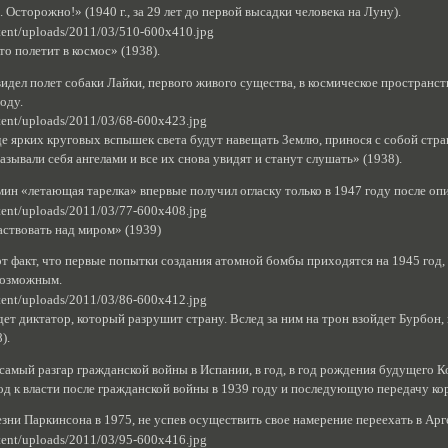
 Осторожно!» (1940 г., за 29 лет до первой высадки человека на Луну).
то полетит в космос» (1938).
видел полет собаки Лайки, первого живого существа, в космическое простран
году.
е ярких круговых вспышек света будут навещать Землю, принося с собой стран
называли себя ангелами и все их снова увидят и станут слушать» (1938).
ин «летающая тарелка» впервые получил огласку только в 1947 году после 
ластвовать над миром» (1939)
т факт, что первые попытки создания атомной бомбы приходятся на 1945 год,
возможным.
ет диктатор, который разрушит страну. Вслед за ним на трон взойдет Бурбон, 
).
самый разгар гражданской войны в Испании, в год, в год рождения будущего 
од к власти после гражданской войны в 1939 году и последующую передачу ко
езни Паркинсона в 1975, не успев осуществить свое намерение переехать в Арг