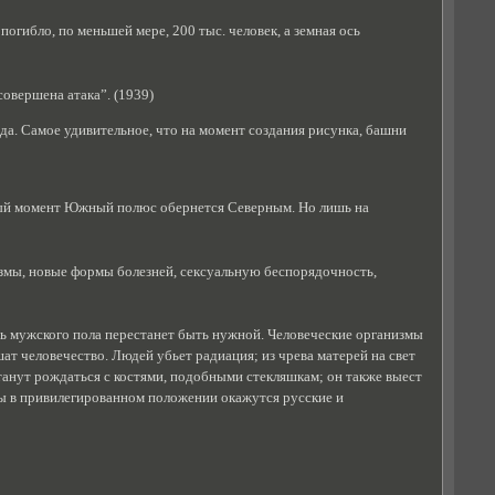
погибло, по меньшей мере, 200 тыс. человек, а земная ось
совершена атака”. (1939)
да. Самое удивительное, что на момент создания рисунка, башни
ный момент Южный полюс обернется Северным. Но лишь на
измы, новые формы болезней, сексуальную беспорядочность,
бь мужского пола перестанет быть нужной. Человеческие организмы
шат человечество. Людей убьет радиация; из чрева матерей на свет
танут рождаться с костями, подобными стекляшкам; он также выест
ны в привилегированном положении окажутся русские и