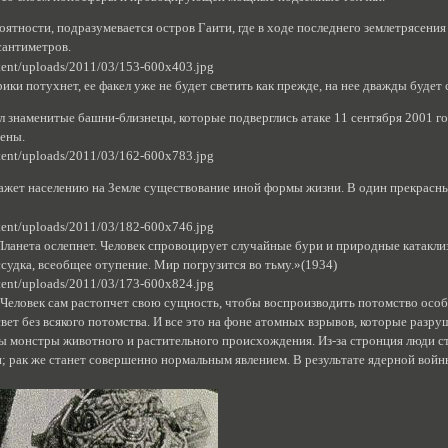
оятности, подразумевается остров Гаити, где в ходе последнего землетрясения 
сантиметров.
ки потухнет, ее факел уже не будет светить как прежде, на нее дважды будет 
 знаменитые башни-близнецы, которые подверглись атаке 11 сентября 2001 го
оены.
ажет населению на Земле существование иной формы жизни. В один прекрас
)
Планета ослепнет. Человек спровоцирует случайные бури и природные катакл
судка, всеобщее отупение. Мир погрузится во тьму.»(1934)
 Человек сам растопчет свою сущность, чтобы воспроизводить потомство осо
вет без всякого потомства. И все это на фоне атомных взрывов, которые разру
ы монстры животного и растительного происхождения. Из-за стронция люди с
и; рак же станет совершенно нормальным явлением. В результате ядерной вой