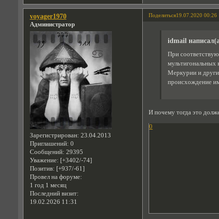
Поделиться
19.07.2020 00:26
voyager1970
Администратор
idmail написал(а
При соответствую
мультигональных 
Меркурии и других
происхождение им
И почему тогда это долж
0
Зарегистрирован
: 23.04.2013
Приглашений:
0
Сообщений:
29395
Уважение:
[+3402/-74]
Позитив:
[+937/-61]
Провел на форуме:
1 год 1 месяц
Последний визит:
19.02.2026 11:31