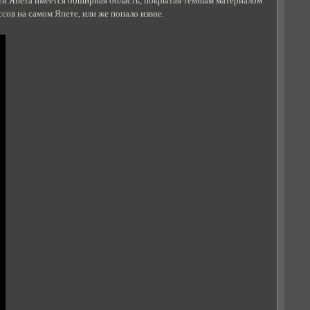
ти Япета имеется обширная область, покрытая темным материалом
сов на самом Япете, или же попало извне.