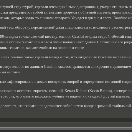
ивущей структурой, сделали очевидный вывод астрономы, увидев его вновь пос
стки представляют собой гигантские прорехи в облачной системе, простирающ
лаков, которые когда-то снимали аппараты Voyager в дневном свете. Вообще же
ный угол обзора (с перспективой) дали специалистам возможность рассмотрет
1980-м видел только светлый шестиугольник, Cassini открыл второй, тёмный ге
ельны стенам гексагона и в этом плане напоминают здание Пентагона с его ря
ицы гексагона, как автомобили на гоночном треке.
нных, учёные также сделали вывод о том, что загадочный гексагон не связан 
шестиугольник, по данным Cassini, кажется, вращается синхронно с вращением
ими частями.
льно зафиксирован, он может послужить опорой в определении истинной скоро
азования остаётся, впрочем, неясной. Кевин Бэйнес (Kevin Baines), эксперт 
 говорит, что ничего похожего учёные не видели ни на одной другой планете.
полагают, что гексагон представляет собой нечто вроде огромной стабильно