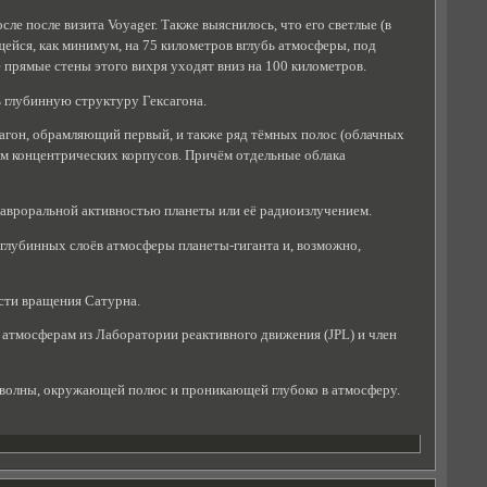
ле после визита Voyager. Также выяснилось, что его светлые (в
ейся, как минимум, на 75 километров вглубь атмосферы, под
 прямые стены этого вихря уходят вниз на 100 километров.
ь глубинную структуру Гексагона.
ксагон, обрамляющий первый, и также ряд тёмных полос (облачных
дом концентрических корпусов. Причём отдельные облака
с авроральной активностью планеты или её радиоизлучением.
 глубинных слоёв атмосферы планеты-гиганта и, возможно,
сти вращения Сатурна.
по атмосферам из Лаборатории реактивного движения (JPL) и член
й волны, окружающей полюс и проникающей глубоко в атмосферу.