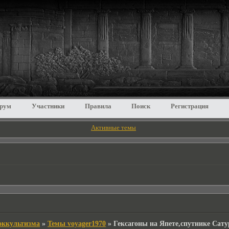
рум
Участники
Правила
Поиск
Регистрация
Активные темы
 оккультизма
»
Темы voyager1970
»
Гексагоны на Япете,спутнике Сату