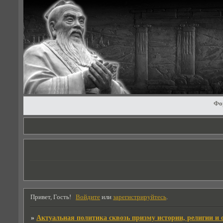
Фо
Привет, Гость!
Войдите
или
зарегистрируйтесь
.
»
Актуальная политика сквозь призму истории, религии и