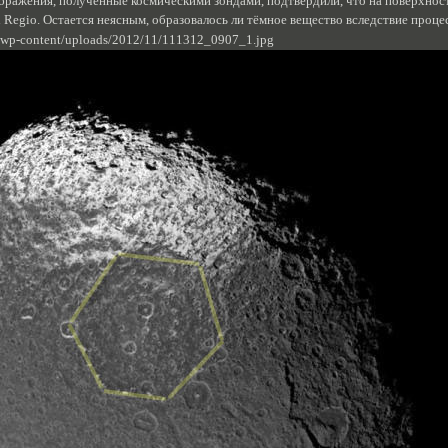
бражения, полученные космическими зондами, подтвердили, что на поверхнос
 Regio. Остается неясным, образовалось ли тёмное вещество вследствие процес