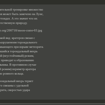
ительной тренировке множество
в может быть замечено на Луне,
тоидах. А это значит что их
тественную природу.
кой вид кратеров связан с
 разрушенеим тороидального
никающего при взрыве метеорита.
авшийся тороидальный вихрь
ый (неустойчивый) режим,
 и приводит к образованию
льника. В противном случае
й режим) периметр кратера
о ровного кольца.
роидальный вихрь теряет
го связаны с удельной
рита, скоростью удара