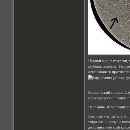
Ночной вид на гексагон,
глубины планеты. Тёмные
освещающего противопол
.
Космический аппарат Cas
геометрически правильн
Напомним, что сравнител
Впервые эта структура пр
тогда она ни разу не по
детальнее и во всей красе