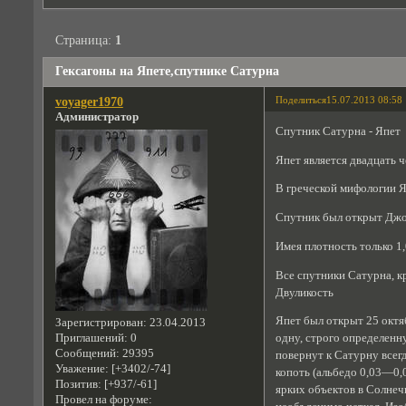
Страница:
1
Гексагоны на Япете,спутнике Сатурна
Поделиться
15.07.2013 08:58
voyager1970
Администратор
Спутник Сатурна - Япет
Япет является двадцать ч
В греческой мифологии Я
Спутник был открыт Джо
Имея плотность только 1,
Все спутники Сатурна, к
Двуликость
Япет был открыт 25 октя
Зарегистрирован
: 23.04.2013
Приглашений:
0
одну, строго определенн
Сообщений:
29395
повернут к Сатурну всег
Уважение:
[+3402/-74]
копоть (альбедо 0,03—0,0
Позитив:
[+937/-61]
ярких объектов в Солне
Провел на форуме: