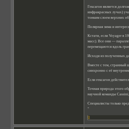
Гексагон является долгож
инфракрасных лучах) уча
тонким слоем верхних об
Полярная зима и интерес
Кстати, если Voyager в 
масс). Все они — паралл
перемещаются вдоль гран
Исходя из полученных да
Вместе с тем, странный 
синхронно с её внутренн
Если гексагон действите
Точная природа этого обр
научной команды Cassini,
Специалисты только пред
"
0