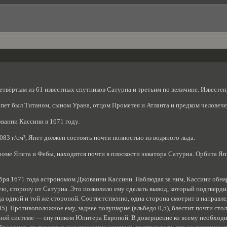
етвёртым из 61 известных спутников Сатурна и третьим по величине. Известен 
пет был Титаном, сыном Урана, отцом Прометея и Атланта и предком человече
ванни Кассини в 1671 году.
083 г/см³, Япет должен состоять почти полностью из водяного льда.
роме Япета и Фебы, находятся почти в плоскости экватора Сатурна. Орбита Япе
бря 1671 года астрономом Джованни Кассини. Наблюдая за ним, Кассини обнару
ую, сторону от Сатурна. Это позволило ему сделать вывод, который подтверд
да одной и той же стороной. Соответственно, одна сторона смотрит в направле
5). Противоположное ему, заднее полушарие (альбедо 0,5), блестит почти стол
чной системе — спутником Юпитера Европой. В довершение ко всему необходи