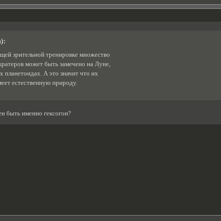
):
щей зрительной тренировке множество
кратеров может быть замечено на Луне,
 планетоидах. А это значит что их
еет естественную природу.
ен быть именно гексогон?