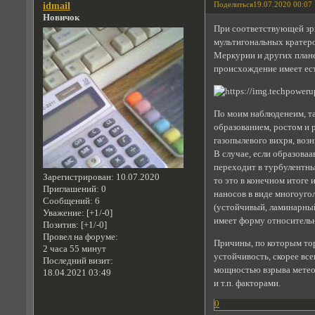
Поделиться
19.07.2020 00:07
idmail
Новичок
При соответствующей зр
мультигональных кратеро
Меркурии и других плане
происхождение имеет ес
По моим наблюденеим, та
образованием, ростом и
газопылевого вихря, воз
В случае, если образова
переходит в турбулентн
Зарегистрирован
: 10.07.2020
то это в конечном итоге
Приглашений:
0
наносов в виде многоуго
Сообщений:
6
(устойчивый, ламинарны
Уважение:
[+1/-0]
имеет форму относительн
Позитив:
[+1/-0]
Провел на форуме:
Причины, по которым то
2 часа 55 минут
устойчивость, скорее все
Последний визит:
мощностью взрыва метео
18.04.2021 03:49
и т.п. факторами.
0