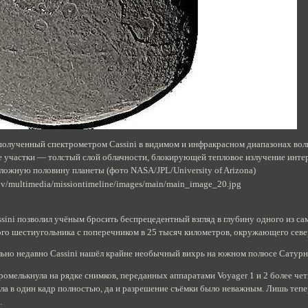
 полученный спектрометром Cassini в видимом и инфракрасном диапазонах вол
 участки — толстый слой облачности, блокирующей тепловое излучение интер
ожную половину планеты (фото NASA/JPL/University of Arizona)
sini позволил учёным бросить беспрецедентный взгляд в глубину одного из 
ого шестиугольника с поперечником в 25 тысяч километров, окружающего сев
ьно недавно Cassini нашёл крайне необычный вихрь на южном полюсе Сатурна
омелькнула на рядке снимков, переданных аппаратами Voyager 1 и 2 более четв
пала в один кадр полностью, да и разрешение съёмки было неважным. Лишь те
.