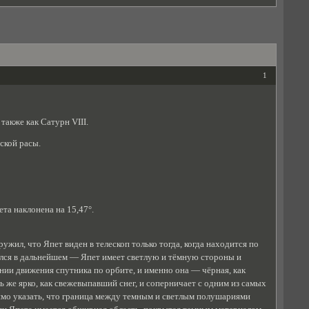
1
также как Сатурн VIII.
ской расы.
та наклонена на 15,47°.
жил, что Япет виден в телескоп только тогда, когда находится по
ился в дальнейшем — Япет имеет светлую и тёмную стороны и
нии движения спутника по орбите, и именно она — чёрная, как
ь же ярко, как свежевыпавший снег, и соперничает с одним из самых
мо указать, что граница между темным и светлым полушариями