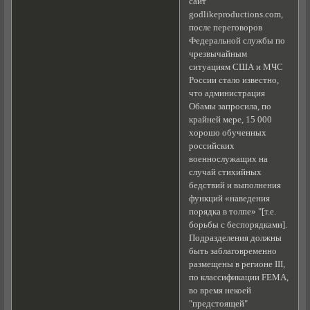
сайт
godlikeproductions.com,
после переговоров
Федеральной службы по
чрезвычайным
ситуациям США и МЧС
России стало известно,
что администрация
Обамы запросила, по
крайней мере, 15 000
хорошо обученных
российских
военнослужащих на
случай стихийных
бедствий и выполнения
функций «наведения
порядка в толпе» "[т.е.
борьбы с беспорядками].
Подразделения должны
быть заблаговременно
размещены в регионе III,
по классификации FEMA,
во время некоей
"предстоящей"