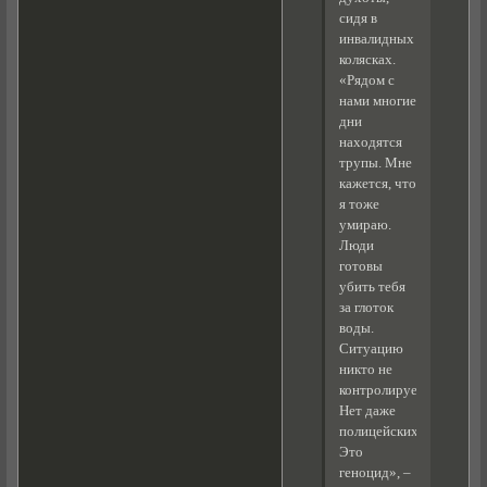
сидя в
инвалидных
колясках.
«Рядом с
нами многие
дни
находятся
трупы. Мне
кажется, что
я тоже
умираю.
Люди
готовы
убить тебя
за глоток
воды.
Ситуацию
никто не
контролирует.
Нет даже
полицейских.
Это
геноцид», –