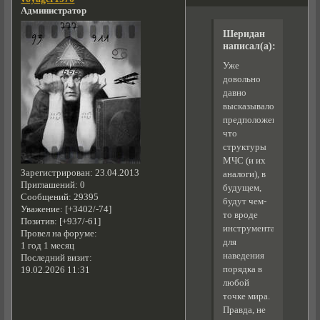
Администратор
Шеридан
написал(а):
Уже
довольно
давно
высказывалось
предположение,
что
структуры
МЧС (и их
Зарегистрирован
: 23.04.2013
аналоги), в
Приглашений:
0
будущем,
Сообщений:
29395
будут чем-
Уважение:
[+3402/-74]
то вроде
Позитив:
[+937/-61]
инструмента
Провел на форуме:
для
1 год 1 месяц
наведения
Последний визит:
порядка в
19.02.2026 11:31
любой
точке мира.
Правда, не