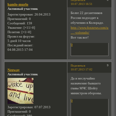
10.07.2013 16:51
hamlo-murlo
Активный участник
Более 22 десантников
Зарегистрирован
: 26.04.2013
России подходит к
Приглашений:
0
обучению в Колорадо.
Сообщений:
159
http://www.foxnews.com/us/201
Уважение:
[+11/-0]
Позитив:
[+1/-0]
… -colorado/
Провел на форуме:
Вот так вот!
5 дней 10 часов
0
Последний визит:
04.08.2015 17:04
9
Поделиться
10.07.2013 17:02
Neoway
Активный участник
Да и неслучайно
назначение бывшего
главы МЧС Шойгу
министром обороны.
0
Зарегистрирован
: 07.07.2013
Приглашений:
0