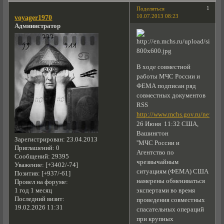
1
Поделиться
10.07.2013 08:23
voyager1970
Администратор
В ходе совместной
работы МЧС России и
ФЕМА подписан ряд
совместных документов
RSS
http://www.mchs.gov.ru/news/i
26 Июня 11:32 США,
Вашингтон
Зарегистрирован
: 23.04.2013
''МЧС России и
Приглашений:
0
Агентство по
Сообщений:
29395
чрезвычайным
Уважение:
[+3402/-74]
ситуациям (ФЕМА) США
Позитив:
[+937/-61]
намерены обмениваться
Провел на форуме:
1 год 1 месяц
экспертами во время
Последний визит:
проведения совместных
19.02.2026 11:31
спасательных операций
при крупных