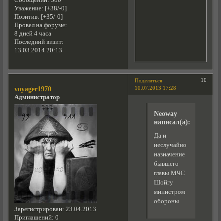
Сообщений:
380
Уважение:
[+38/-0]
Позитив:
[+35/-0]
Провел на форуме:
8 дней 4 часа
Последний визит:
13.03.2014 20:13
10
Поделиться
10.07.2013 17:28
voyager1970
Администратор
Neoway
написал(а):
Да и
неслучайно
назначение
бывшего
главы МЧС
Шойгу
министром
обороны.
Зарегистрирован
: 23.04.2013
Приглашений:
0