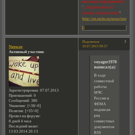
массовых мероприятиях''
'
'...and provision of
security at mass events
''.
http://en.mchs.ru/news/item/43
0
2
Поделиться
10.07.2013 09:57
Neoway
Активный участник
voyager1970
написал(а):
В ходе
совместной
работы
Зарегистрирован
: 07.07.2013
МЧС
Приглашений:
0
России и
Сообщений:
380
ФЕМА
Уважение:
[+38/-0]
подписан
Позитив:
[+35/-0]
ряд
Провел на форуме:
8 дней 4 часа
совместных
Последний визит:
документов
13.03.2014 20:13
RSS