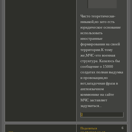
Чисто теоретически-
никакой,но зато есть
юридическое основание
использовать
иностранные
формирования на своей
территории.К тому
же,МЧС-это военная
структура. Казалось бы
сообщение о 15000
солдатах полная выдумка
и провокация,но
вот,загадочная фраза в
англоязычном
коммюнике на сайте
МЧС заставляет
задуматься...
0
6
Поделиться