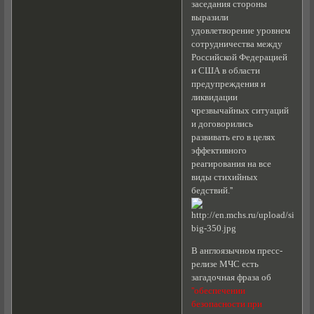
заседания стороны
выразили
удовлетворение уровнем
сотрудничества между
Российской Федерацией
и США в области
предупреждения и
ликвидации
чрезвычайных ситуаций
и договорились
развивать его в целях
эффективного
реагирования на все
виды стихийных
бедствий.''
В англоязычном пресс-
релизе МЧС есть
загадочная фраза об
''обеспечении
безопасности при