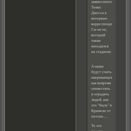
заявил некто
Томас
Джесси в
интервью
корреспонденту
Си-эн-эн,
который
также
находился
на стадионе.
А наши
будут учить
американцев
как вовремя
оповестить
и оградить
людей, как
это "было" в
Крымске от
потопа......
То это