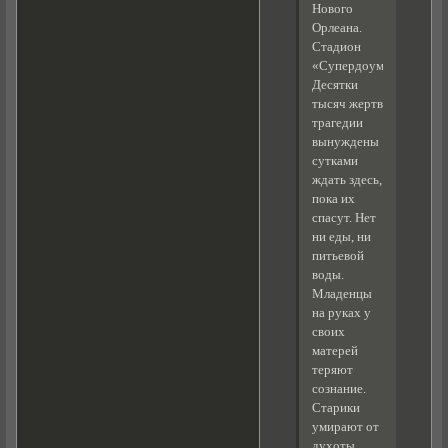
Нового
Орлеана.
Стадион
«Супердоум».
Десятки
тысяч жертв
трагедии
вынуждены
сутками
ждать здесь,
пока их
спасут. Нет
ни еды, ни
питьевой
воды.
Младенцы
на руках у
своих
матерей
теряют
сознание.
Старики
умирают от
духоты,