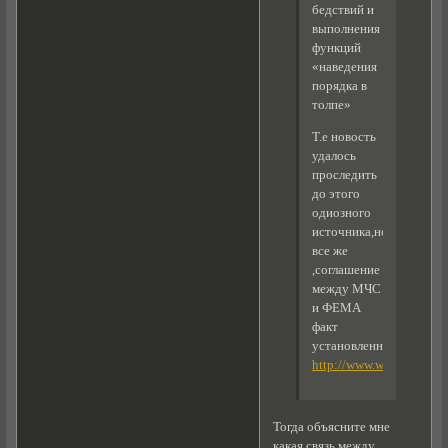
бедствий и
выполнения
функций
«наведения
порядка в
толпе»
Т.е новость
удалось
проследить
до этого
одиозного
источника,но
все же
,соглашение
между МЧС
и ФЕМА
факт
установленный.
http://www.whatdoesitm
Тогда объясните мне
какая связь между