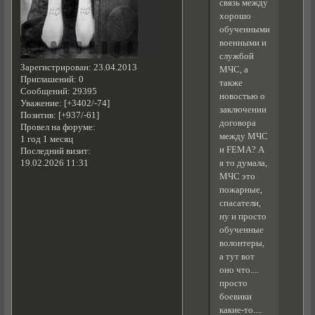
связь между
хорошо
обученными
военными и
службой
Зарегистрирован
: 23.04.2013
МЧС, а
Приглашений:
0
также
Сообщений:
29395
новостью о
Уважение:
[+3402/-74]
заключении
Позитив:
[+937/-61]
договора
Провел на форуме:
между МЧС
1 год 1 месяц
и FEMA? А
Последний визит:
я то думала,
19.02.2026 11:31
МЧС это
пожарные,
спасатели,
ну и просто
обученные
волонтеры,
а тут вот
оно что....
просто
боевики
какие-то....