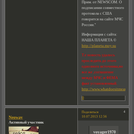
Прим. от NEWSCOM. О
подписании совместного
протокола с США
говорится на сайте МЧС
России.''
Информация с сайта:
НАША ПЛАНЕТА ©
http://planeta.moy.su
Т.е новость удалось
проследить до этого
одиозного источника,но
все же ,соглашение
между МЧС и ФЕМА
факт установленный.
http://www.whatdoesitmean.co
0
4
Поделиться
10.07.2013 12:56
Neoway
Активный участник
voyager1970