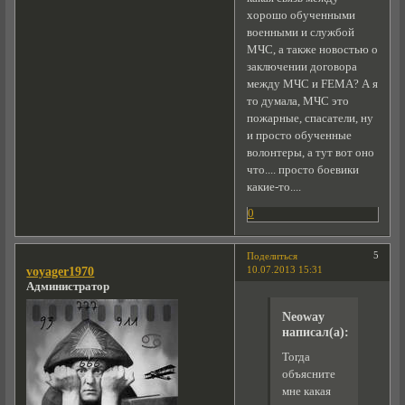
хорошо обученными
военными и службой
МЧС, а также новостью о
заключении договора
между МЧС и FEMA? А я
то думала, МЧС это
пожарные, спасатели, ну
и просто обученные
волонтеры, а тут вот оно
что.... просто боевики
какие-то....
0
5
Поделиться
10.07.2013 15:31
voyager1970
Администратор
Neoway
написал(а):
Тогда
объясните
мне какая