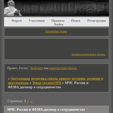
Форум
Участники
Правила
Поиск
Регистрация
Войти
Активные темы
Заправка картриджей в Москве.
Привет, Гость!
Войдите
или
зарегистрируйтесь
.
»
Актуальная политика сквозь призму истории, религии и
оккультизма
»
Темы voyager1970
»
МЧС России и
ФЕМА,договор о сотрудничестве
Страница:
1
2
»
МЧС России и ФЕМА,договор о сотрудничестве