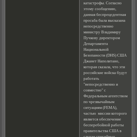
катастрофы. Согласно
этому сообщению,
данная беспрецедентная
просьба была высказана
непосредственно
министру Владимиру
Пучкову директором
Департамента
Национальной
Безопаности (DHS) США
Джанет Наполитано,
которая сказала, что эти
российские войска будут
работать
"непосредственно и
совместно" с
Федеральным агентством
по чрезвычайным
ситуациям (FEMA),
частью миссии которого
является обеспечение
бесперебойной работы
правительства США в
случае стихийных