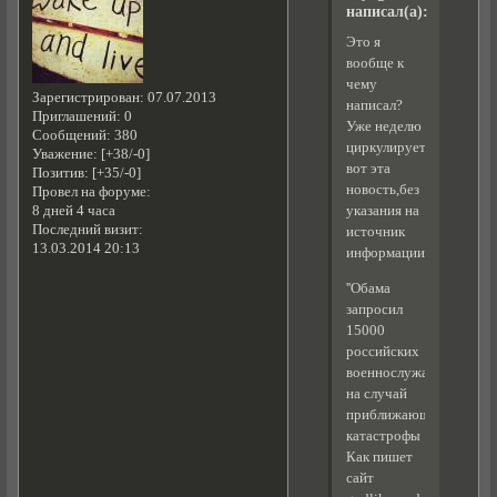
написал(а):
Это я
вообще к
чему
Зарегистрирован
: 07.07.2013
написал?
Приглашений:
0
Уже неделю
Сообщений:
380
циркулирует
Уважение:
[+38/-0]
вот эта
Позитив:
[+35/-0]
новость,без
Провел на форуме:
8 дней 4 часа
указания на
Последний визит:
источник
13.03.2014 20:13
информации:
''Обама
запросил
15000
российских
военнослужащих
на случай
приближающейся
катастрофы
Как пишет
сайт