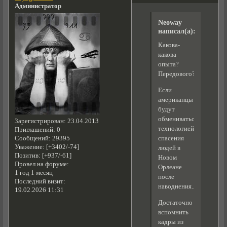
Администратор
Neoway
написал(а):
Какова-
какова
опыта?
Передового?
Если
американцы
будут
обмениваться
Зарегистрирован
: 23.04.2013
технологией
Приглашений:
0
Сообщений:
29395
спасения
Уважение:
[+3402/-74]
людей в
Позитив:
[+937/-61]
Новом
Провел на форуме:
Орлеане
1 год 1 месяц
после
Последний визит:
наводнения......
19.02.2026 11:31
Достаточно
вспомнить
кадры из