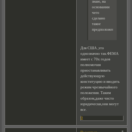
знаю, на
основании
чего
сделано
такое
предположение.
Для США ,это
однозначно так.ФЕМА
имеет с 70х годов
полномочия
приостанавливать
действующую
конституцию и вводить
режим чрезвычайного
положения. Таким
образом,даже чисто
юридически,они могут
все.
0
8
Поделиться