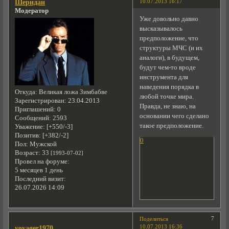
10.07.2013 16:17
Шеридан
Модератор
Уже довольно давно
высказывалось
предположение, что
структуры МЧС (и их
аналоги), в будущем,
будут чем-то вроде
инструмента для
наведения порядка в
Откуда:
Великая ложа Зимбабве
любой точке мира.
Зарегистрирован
: 23.04.2013
Правда, не знаю, на
Приглашений:
0
основании чего сделано
Сообщений:
2593
такое предположение.
Уважение:
[+550/-3]
Позитив:
[+382/-2]
0
Пол:
Мужской
Возраст:
33
[1993-07-02]
Провел на форуме:
5 месяцев 1 день
Последний визит:
26.07.2026 14:09
7
Поделиться
10.07.2013 16:36
voyager1970