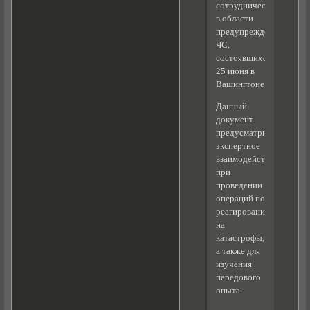
сотрудничеству
в области
предупреждения
ЧС,
состоявшихся
25 июня в
Вашингтоне.
Данный
документ
предусматривает
экспертное
взаимодействие
при
проведении
операций по
реагированию
на
катастрофы,
а также для
изучения
передового
опыта.