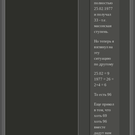
полностью
25.02.1977
и получал
33 - т.е.
масонская
ступень.
Но теперь я
взглянул на
эту
ситуацию
по другому
25.02 = 9
1977 = 26 =
2+4 = 6
То есть 96
Еще прикол
в том, что
хоть 69
хоть 96
вместе
дадут нам