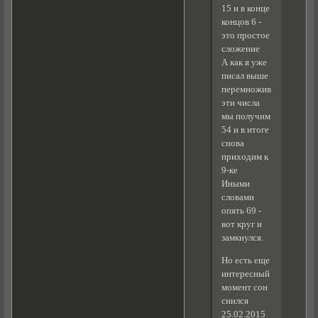
15 и в конце
концов 6 -
это простое
сложение
А как я уже
писал выше
перемножив
эти числа
мы получим
54 и в итоге
снова
приходим к
9-ке
Иными
словами
опять 69 -
вот круг и
замкнулся.
Но есть еще
интересный
момент сон
снился
25.02.2015