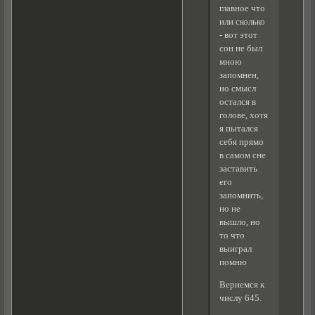
главное что
или сколько
- вот этот
сон не был
мною
запомнен,
но смысл
остался в
голове, хотя
я пытался
себя прямо
в самом сне
заставить
его
запомнить,
но не
вышло, но
то что
выиграл
помню
Вернемся к
числу 645.