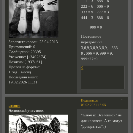
111 = 3 555 = 6
222 = 6 666 = 9
333 = 9 777 = 3
444 = 3 888 = 6
999 = 9
Постоянное
Зарегистрирован
: 23.04.2013
чередование:
Приглашений:
0
3,6,9,3,6,9,3,6,9, = 333 =
Сообщений:
29395
9 , 666 = 9, 999 = 9,
Уважение:
[+3402/-74]
999=27=9
Позитив:
[+937/-61]
Провел на форуме:
0
1 год 1 месяц
Последний визит:
19.02.2026 11:31
95
Поделиться
09.02.2021 18:05
arsone
Активный участник
"Ключ ко Вселенной" не
для человека. А то могут
"доиграться". )