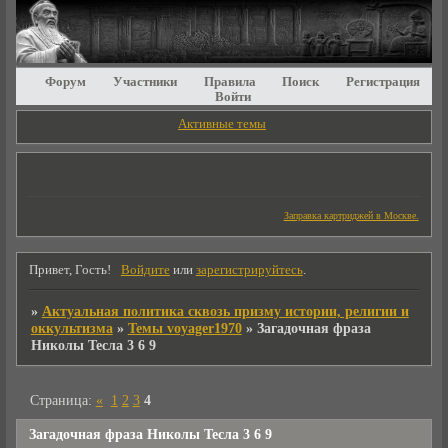
Форум
Участники
Правила
Поиск
Регистрация
Войти
Активные темы
Заправка картриджей в Москве.
Привет, Гость!
Войдите
или
зарегистрируйтесь
.
»
Актуальная политика сквозь призму истории, религии и
оккультизма
»
Темы voyager1970
»
Загадочная фраза
Николы Тесла 3 6 9
Страница:
«
1
2
3
4
Загадочная фраза Николы Тесла 3 6 9