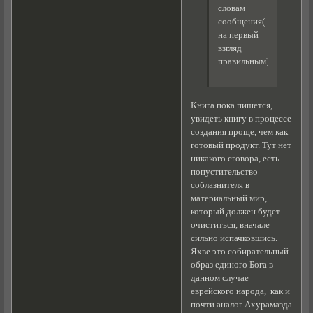
словам
сообщения(
на первый
взгляд
правильным).
Книга пока пишется,
увидеть книгу в процессе
создания проще, чем как
готовый продукт. Тут нет
никакого сговора, есть
попустительство
соблазнителя в
материальный мир,
который должен будет
очиститься, вначале
сильно испачковшись.
Яхве это собирательный
образ единого Бога в
данном случае
еврейского народа, как и
почти аналог Ахурамазда