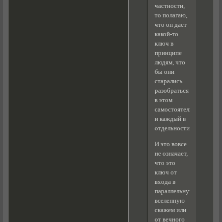
частности,
то полагаю,
что он дает
какой-то
ключ в
принципе
людям, что
бы они
старались
разобраться
в этом
самостоятельно
и каждый в
отдельности.
И это вовсе
не означает,
что это
ключ от
входа в
параллельную
вселенную
скажем или
от вечного