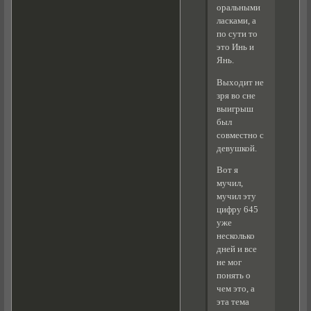
оральными
ласками, а
по сути то
это Инь и
Янь.
Выходит не
зря во сне
выигрыш
был
совместно с
девушкой.
Вот я
мучил,
мучил эту
цифру 645
уже
несколько
дней и все
не мог
понять о
чем это, а
эта тема