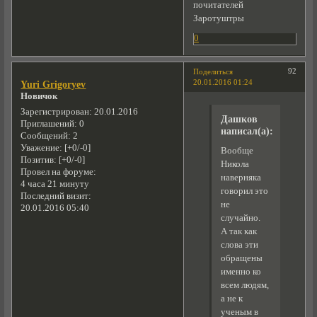
почитателей
Заротуштры
0
92
Поделиться
20.01.2016 01:24
Yuri Grigoryev
Новичок
Зарегистрирован
: 20.01.2016
Дашков
Приглашений:
0
написал(а):
Сообщений:
2
Уважение:
[+0/-0]
Вообще
Позитив:
[+0/-0]
Никола
Провел на форуме:
наверняка
4 часа 21 минуту
говорил это
Последний визит:
не
20.01.2016 05:40
случайно.
А так как
слова эти
обращены
именно ко
всем людям,
а не к
ученым в