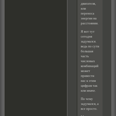
двигателя,
или
переноса
энергии на
расстоянии.
Я вот тут
сегодня
задумался.
ведь по сути
большая
часть
числовых
комбинаций
может
привести
нас к этим
цифрам так
или иначе.
По чему
задумался, а
все просто.