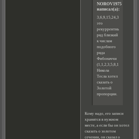
NOROV1975
написал(а):
3,6,9,15,24,39,63,102...
это
рекуррентный
ряд близкий
к числам
подобного
ряда
Фибоначчи
(1,1,2,3,5,8,13,21...).
Никола
Тесла хотел
сказать о
Золотой
пропорции.
Кому надо, его записи
хранятся в нужном
месте, а если бы он хотел
сказать о золотом
сечении, он сказал о