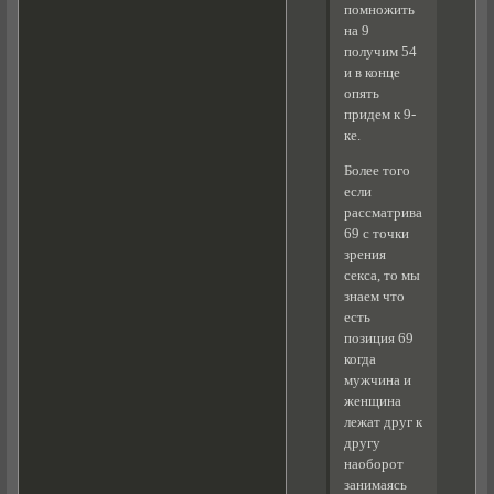
помножить
на 9
получим 54
и в конце
опять
придем к 9-
ке.
Более того
если
рассматривать
69 с точки
зрения
секса, то мы
знаем что
есть
позиция 69
когда
мужчина и
женщина
лежат друг к
другу
наоборот
занимаясь