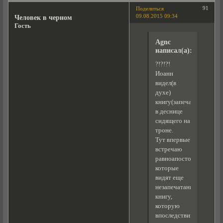
91
Поделиться
09.08.2015 09:34
Человек в черном
Гость
Agnc
написал(а):
?!?!?!
Иоанн
видел(в
духе)
книгу(запечатанную)
в деснице
сидящего на
троне.
Тут впервые
встречаю
равноапостольных,
которые
видят еще
незапечатанную
книгу,
которую
впоследствии