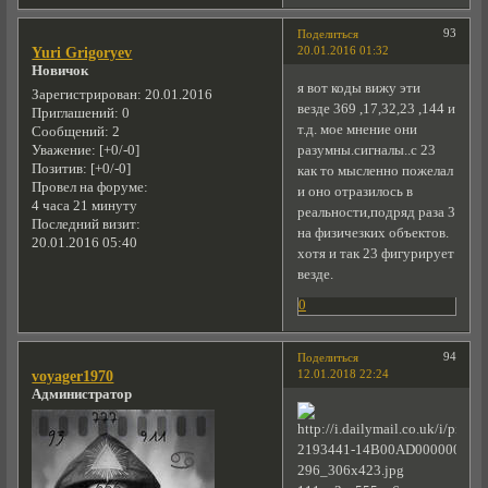
93
Поделиться
20.01.2016 01:32
Yuri Grigoryev
Новичок
я вот коды вижу эти
Зарегистрирован
: 20.01.2016
везде 369 ,17,32,23 ,144 и
Приглашений:
0
т.д. мое мнение они
Сообщений:
2
разумны.сигналы..с 23
Уважение:
[+0/-0]
Позитив:
[+0/-0]
как то мысленно пожелал
Провел на форуме:
и оно отразилось в
4 часа 21 минуту
реальности,подряд раза 3
Последний визит:
на физичезких объектов.
20.01.2016 05:40
хотя и так 23 фигурирует
везде.
0
94
Поделиться
12.01.2018 22:24
voyager1970
Администратор