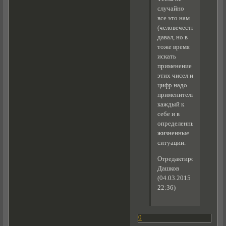
случайно
все это нам
(человечеству)
давал, но в
тоже время
искать
применение
этих чисел и
цифр надо
применительно
каждый к
себе и в
определенные
жизненные
ситуации.
Отредактировано
Дашков
(04.03.2015
22:36)
0