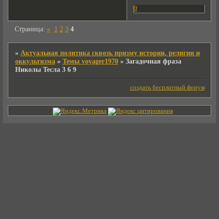
0
Страница:
«
1
2
3
4
»
Актуальная политика сквозь призму истории, религии и
оккультизма
»
Темы voyager1970
»
Загадочная фраза
Николы Тесла 3 6 9
создать бесплатный форум