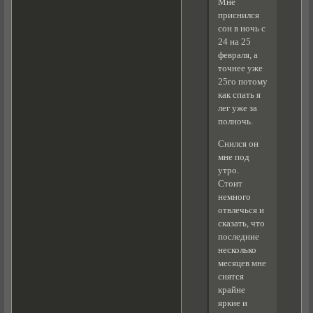
Мне
приснился
сон в ночь с
24 на 25
февраля, а
точнее уже
25го потому
как спать я
лег уже за
полночь.
Снился он
мне под
утро.
Стоит
немного
отвлечься и
сказать, что
последние
несколько
месяцев мне
снятся
крайне
яркие и