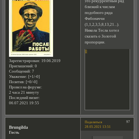
это рекуррентный ряд
близкий к числам
подобного ряда
Фибоначчи
(1,1,2,3,5,8,13,21...).
Никола Тесла хотел
сказать о Золотой
пропорции.
0
Зарегистрирован
: 19.06.2019
Приглашений:
0
Сообщений:
7
Уважение:
[+1/-0]
Позитив:
[+0/-0]
Провел на форуме:
2 часа 21 минуту
Последний визит:
06.07.2021 19:55
97
Поделиться
28.05.2021 13:51
Brungilda
Гость