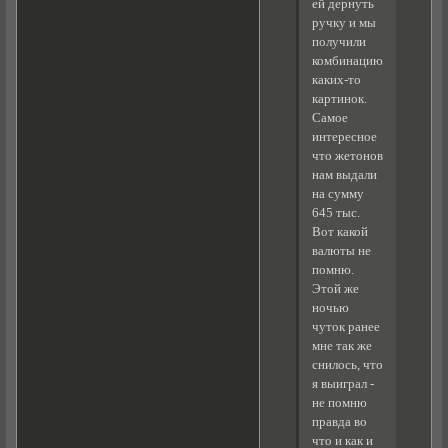
ей дернуть
ручку и мы
получили
комбинацию
каких-то
картинок.
Самое
интересное
что жетонов
нам выдали
на сумму
645 тыс.
Вот какой
валюты не
помню.
Этой же
ночью
чуток ранее
мне так же
снилось, что
я выиграл -
не помню
правда во
что и как и