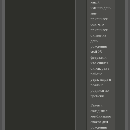
какой
именно день
мне
приснился
сон, что
приснился
он мне на
день
рождения
мой 25
февраля и
что снился
он как раз в
районе
утра, когда я
реально
родился по
времени.
Ранее я
складывал
комбинацию
своего дня
рождения