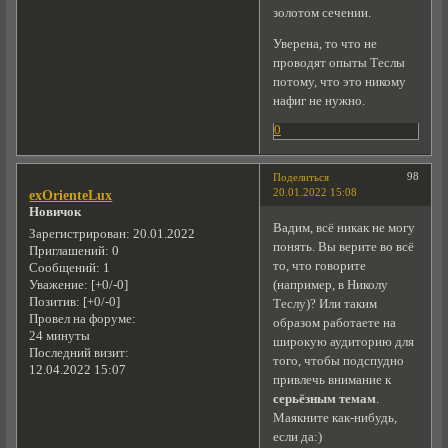
золотом сечении.
Уверена, то что не
проводят опыты Теслы
потому, что это никому
нафиг не нужно.
0
98
Поделиться
20.01.2022 15:08
exOrienteLux
Новичок
Вадим, всё никак не могу
Зарегистрирован
: 20.01.2022
понять. Вы верите во всё
Приглашений:
0
то, что говорите
Сообщений:
1
(например, в Николу
Уважение:
[+0/-0]
Позитив:
[+0/-0]
Теслу)? Или таким
Провел на форуме:
образом работаете на
24 минуты
широкую аудиторию для
Последний визит:
того, чтобы подспудно
12.04.2022 15:07
привлечь внимание к
серьёзным темам
.
Маякните как-нибудь,
если да:)