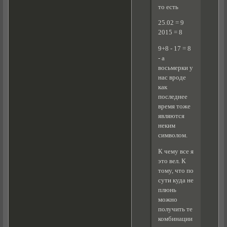
то есть
25.02 = 9
2015 = 8
9+8 - 17 = 8
- а
восьмерки у
нас вроде
как
последнее
время тоже
являются
неким
символом.
К чему все я
это вел. К
тому, что по
сути куда не
плюнь
можно
получить те
комбинации