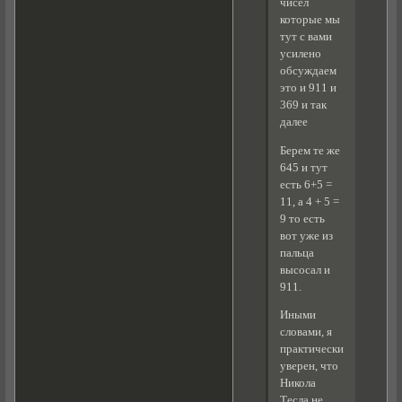
чисел
которые мы
тут с вами
усилено
обсуждаем
это и 911 и
369 и так
далее
Берем те же
645 и тут
есть 6+5 =
11, а 4 + 5 =
9 то есть
вот уже из
пальца
высосал и
911.
Иными
словами, я
практически
уверен, что
Никола
Тесла не