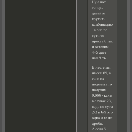
Ну а вот
теперь
давайте
крутить
комбинацию
- а она по
сути то
проста 6 так
и оставим
4+5 дает
нам 9-ть.
В итоге мы
имеем 69, а
если их
поделить то
получим
0,666 - как и
в случае 23,
ведь по сути
2/3 и 6/9 это
одна и та же
дробь.
А если 6