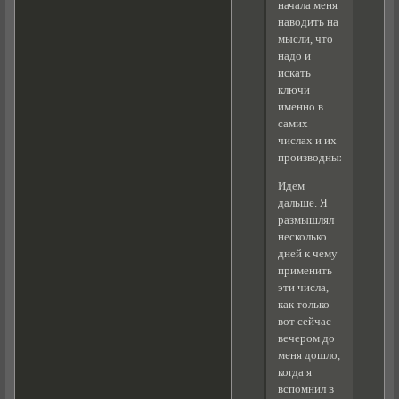
начала меня
наводить на
мысли, что
надо и
искать
ключи
именно в
самих
числах и их
производных.
Идем
дальше. Я
размышлял
несколько
дней к чему
применить
эти числа,
как только
вот сейчас
вечером до
меня дошло,
когда я
вспомнил в