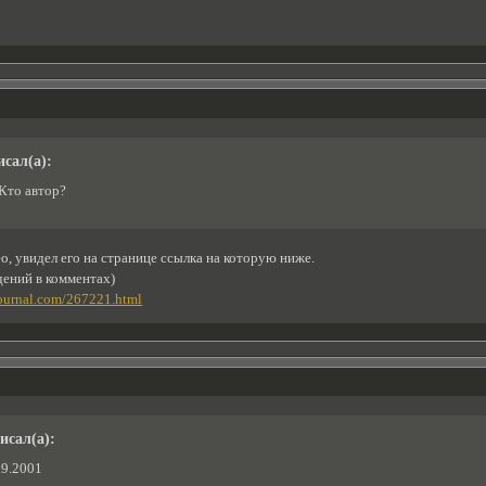
1
исал(а):
Кто автор?
ео, увидел его на странице ссылка на которую ниже.
дений в комментах)
ejournal.com/267221.html
исал(а):
9.2001