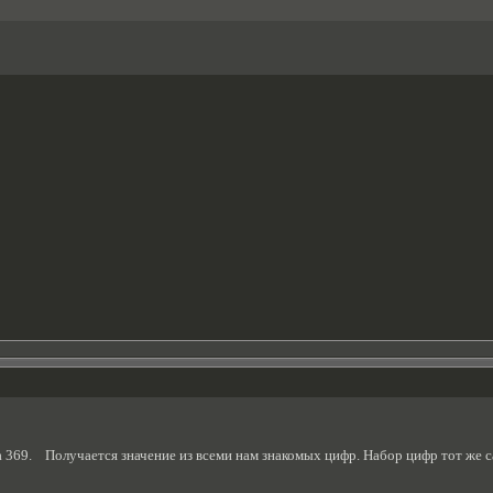
а 369. Получается значение из всеми нам знакомых цифр. Набор цифр тот же с