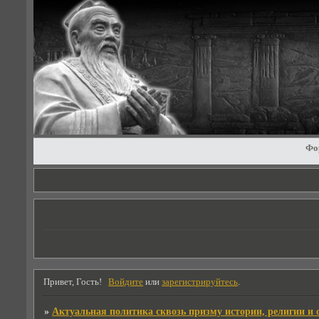
Фо
Привет, Гость!
Войдите
или
зарегистрируйтесь
.
»
Актуальная политика сквозь призму истории, религии и