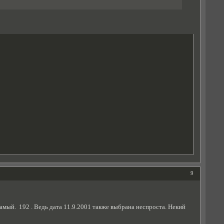
9
амый. 192 . Ведь дата 11.9.2001 также выбрана неспроста. Некий