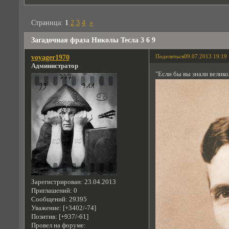
Страница:
1
2
3
4
»
Загадочная фраза Николы Тесла 3 6 9
Поделиться
09.07.2013 19:19
voyager1970
Администратор
"Если бы вы знали велико
Зарегистрирован
: 23.04.2013
Приглашений:
0
Сообщений:
29395
Уважение:
[+3402/-74]
Позитив:
[+937/-61]
Провел на форуме: