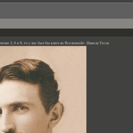
лепие 3, 6 и 9, то у вас был бы ключ ко Вселенной». Никола Тесла