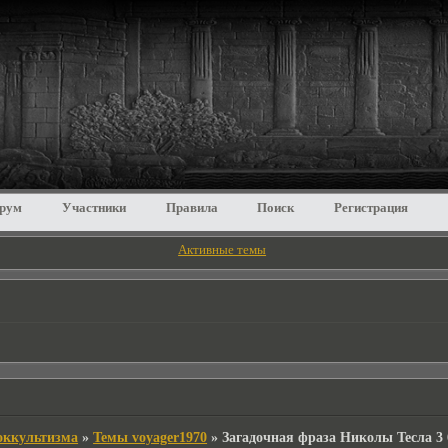
рум
Участники
Правила
Поиск
Регистрация
Активные темы
 оккультизма
»
Темы voyager1970
»
Загадочная фраза Николы Тесла 3 