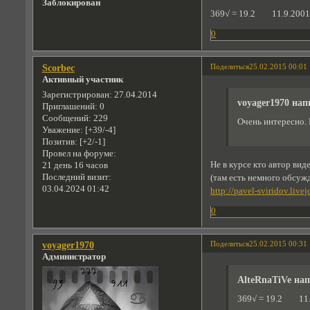
Заблокирован
369√ = 19.2 11.9.200
0
Поделиться
25.02.2015 00:01
Scorbec
Активный участник
Зарегистрирован
: 27.04.2014
voyager1970 нап
Приглашений:
0
Сообщений:
229
Очень интересно. 
Уважение:
[+39/-4]
Позитив:
[+2/-1]
Провел на форуме:
Не в курсе кто автор вид
21 день 16 часов
Последний визит:
(там есть немного обсуж
03.04.2024 01:42
http://pavel-sviridov.liv
0
Поделиться
25.02.2015 00:31
voyager1970
Администратор
AlteRnaTiVe нап
369√ = 19.2 11.