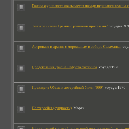
Голова журналиста оказывается позади переключателя на с
Телохранители Трампа с ручными протезами?
voyager197
Астронавт и дракон с мороженым в соборе Саламанки
voy
Предсказания Джона Элфрета Уоткинса
voyager1970
Президент Обама и лотерейный билет ''666''
voyager1970
Полтергейст (сущности)
Моряк
Bloop: самый громкий подводный звук, когда-либо записа