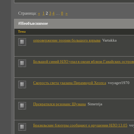
Страница:
«
1
2
3
4
…
8
»
#Необъяснимое
Тема
опровержение теории большого взрыва
Vartakka
Большой синий НЛО упал в океан вблизи Гавайских остров
Скорость света указана Пирамидой Хеопса
voyager1970
Прекратился резонанс Шумана
Simetrija
Бразильские блогеры сообщают о крушении НЛО 13.05
vo