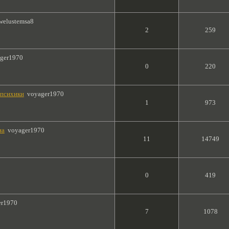
welustemsa8
2
259
ger1970
0
220
 психики
voyager1970
1
973
на
voyager1970
11
14749
0
419
er1970
7
1078