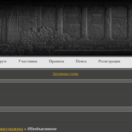
рум
Участники
Правила
Поиск
Регистрация
Активные темы
 оккультизма
»
#Необъяснимое