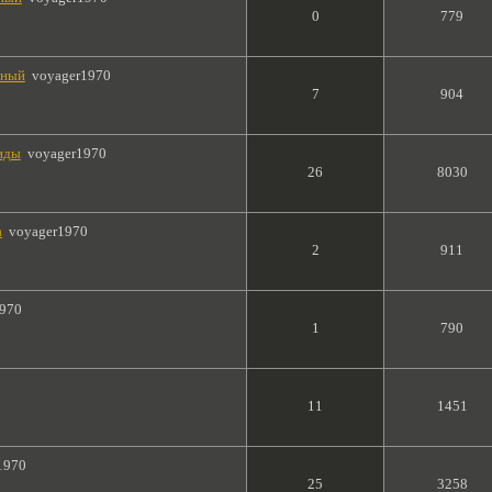
0
779
сный
voyager1970
7
904
иды
voyager1970
26
8030
а
voyager1970
2
911
1970
1
790
11
1451
1970
25
3258