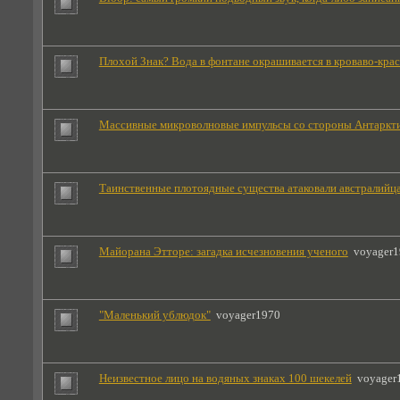
Плохой Знак? Вода в фонтане окрашивается в кроваво-кра
Массивные микроволновые импульсы со стороны Антаркт
Таинственные плотоядные существа атаковали австралийц
Майорана Этторе: загадка исчезновения ученого
voyager
"Маленький ублюдок"
voyager1970
Неизвестное лицо на водяных знаках 100 шекелей
voyager