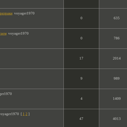
призраки
voyager1970
0
635
таем
voyager1970
0
786
17
2014
9
989
ger1970
4
1409
voyager1970
[
1
2
]
47
4013