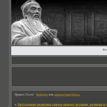
Фо
Привет, Гость!
Войдите
или
зарегистрируйтесь
.
»
Актуальная политика сквозь призму истории, религии и