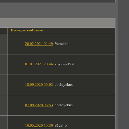
Последнее сообщение
20.02.2021 01:49
Vartakka
01.01.2021 20:46
voyager1970
18.09.2020 05:03
cheloyekus
07.09.2020 06:53
cheloyekus
16.05.2020 15:36
S12345