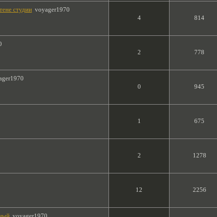
тене студии
voyager1970
4
814
0
2
778
ager1970
0
945
1
675
2
1278
12
2256
нный
voyager1970