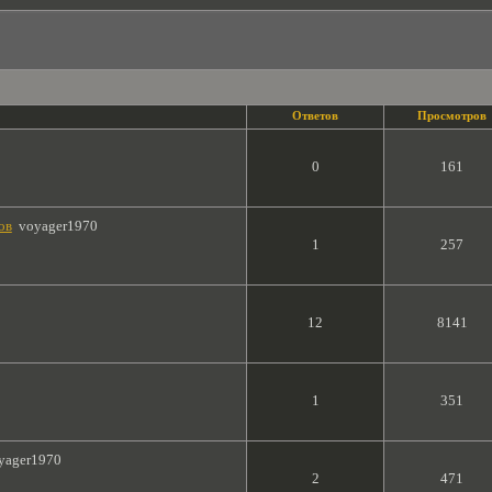
Ответов
Просмотров
0
161
ов
voyager1970
1
257
12
8141
1
351
yager1970
2
471