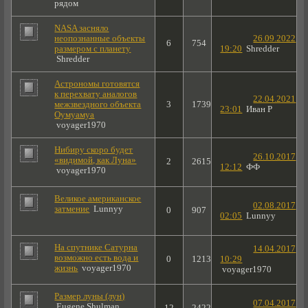
рядом
NASA засняло
неопознанные объекты
26.09.2022
6
754
размером с планету
19:20
Shredder
Shredder
Астрономы готовятся
к перехвату аналогов
22.04.2021
межзвездного объекта
3
1739
23:01
Иван Р
Оумуамуа
voyager1970
Нибиру скоро будет
26.10.2017
«видимой, как Луна»
2
2615
12:12
ФФ
voyager1970
Великое американское
02.08.2017
затмение
Lunnyy
0
907
02:05
Lunnyy
На спутнике Сатурна
14.04.2017
возможно есть вода и
0
1213
10:29
жизнь
voyager1970
voyager1970
Размер луны (лун)
07.04.2017
Eugene Shulman
12
2422