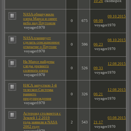
10:26
ckomopox
NASA обнаружило
09.10.2015
озера Марса и синее
0
675
08:09
небо над Плутоном
voyager1970
voyager1970
NASA планирует
08.10.2015
сделать сенсационное
0
596
06:23
открытие о Плутоне
voyager1970
voyager1970
На Марсе найдены
12.08.2015
следы древнего
0
526
09:33
соленого озера
voyager1970
voyager1970
НАСА запустило 1-й
телескоп Системы
12.08.2015
раннего
0
326
06:21
предупреждения
voyager1970
voyager1970
Астероид столкнется с
Землей 1.2.2019
03.08.2015
года,заявили в NASA
2
543
21:17
2002 году
voyager1970
voyager1970