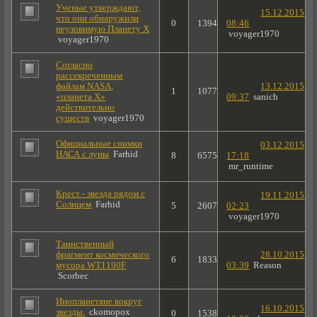
Ученые утверждают,
15.12.2015
что они обнаружили
0
1394
08:46
неуловимую Планету X
voyager1970
voyager1970
Согласно
рассекреченным
файлам NASA,
13.12.2015
1
1077
«планета Х»
09:37
sanich
действительно
существ
voyager1970
Официальные снимки
03.12.2015
НАСА с луны
Farhid
8
6575
17:18
mr_runtime
Крест - звезда рядом с
19.11.2015
Солнцем
Farhid
5
2607
02:23
voyager1970
Таинственный
фрагмент космического
28.10.2015
6
1833
мусора WT1190F
03:39
Reason
Scorbec
Инопланетяне вокруг
16.10.2015
звезды.
ckomopox
0
1538