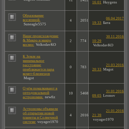
16:01
Huygens
Образование
06.04.2017
вселенной.
4
2051
19:33
Бата
Suneagle5575
Наше происхождение
30.11.2016
& Микро и макро
2
774
10:29
космос
VolkodavKO
VolkodavKO
К Земле на
минимальное
расстояние
21.03.2016
0
783
приближается пара
20:33
Magot
комет-близнецов
Magot
О чём помалкивают в
31.01.2016
ортодоксальной
10
5468
09:05
Leonov
астрономии.
newfiz
Астрономы объявили
21.01.2016
об открытии новой
4
2016
21:39
планеты в Солнечной
voyager1970
системе
voyager1970