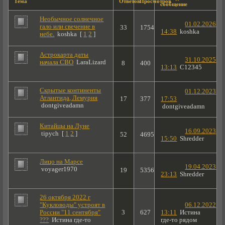
Тема
Ответов
Просмотров
сообщение
Необычное солнечное
01.02.2026
гало или свечение в
33
1754
14:38
koshka
небе.
koshka
[
1
2
]
Астрокарта даты
31.10.2025
начала СВО
LaraLizard
8
400
13:13
C12345
Скрытые континенты
01.12.2023
Атлантида, Лемурия
17
377
17:53
dontgiveadamn
dontgiveadamn
Китайцы на Луне
16.09.2023
tipych
[
1
2
]
52
4695
15:50
Shredder
Лицо на Марсе
19.04.2023
voyager1970
19
5356
23:13
Shredder
26 октября 2022 г
"Кукловоды" устроят в
06.12.2022
России "11 сентября"
3
627
13:11
Истина
???
Истина где-то
где-то рядом