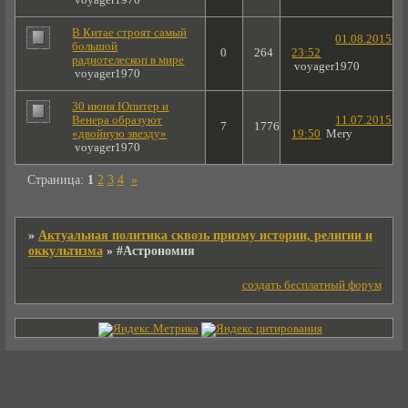
В Китае строят самый
01.08.2015
большой
0
264
23:52
радиотелескоп в мире
voyager1970
voyager1970
30 июня Юпитер и
Венера образуют
11.07.2015
7
1776
«двойную звезду»
19:50
Mery
voyager1970
Страница:
1
2
3
4
»
»
Актуальная политика сквозь призму истории, религии и
оккультизма
»
#Астрономия
создать бесплатный форум