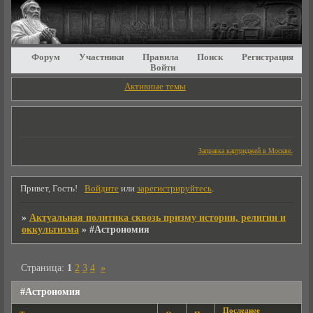
Форум
Участники
Правила
Поиск
Регистрация
Войти
Активные темы
Заправка картриджей в Москве.
Привет, Гость!
Войдите
или
зарегистрируйтесь
.
»
Актуальная политика сквозь призму истории, религии и
оккультизма
»
#Астрономия
Страница:
1
2
3
4
»
#Астрономия
Последнее