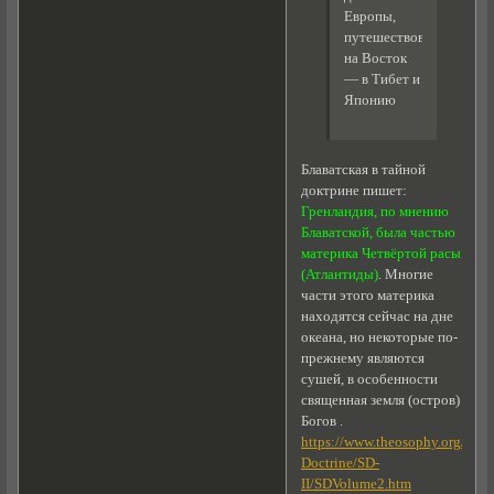
Европы,
путешествовавших
на Восток
— в Тибет и
Японию
Блаватская в тайной
доктрине пишет:
Гренландия, по мнению
Блаватской, была частью
материка Четвёртой расы
(Атлантиды)
. Многие
части этого материка
находятся сейчас на дне
океана, но некоторые по-
прежнему являются
сушей, в особенности
священная земля (остров)
Богов .
https://www.theosophy.org/Blav
Doctrine/SD-
II/SDVolume2.htm