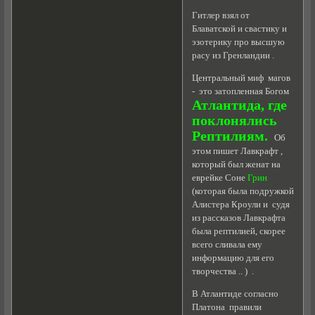
Гитлер взял от
Блаватской и свастику и
эзотерику про высшую
расу из Гренландии .
Центральный миф магов
- это затопленная Богом
Атлантида, где
поклонялись
Рептилиям.
Об
этом пишет Лавкрафт ,
который был женат на
еврейке Соне
Грин
(которая была подружкой
Алистера Кроули и судя
из рассказов Лавкрафта
была рептилией, скорее
всего сливала ему
информацию для его
творчества .. ) .
В Атлантиде согласно
Платона правили