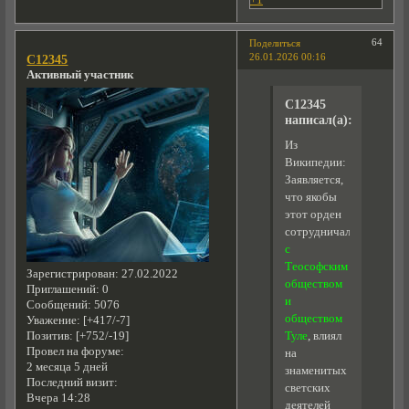
+1
64
Поделиться
26.01.2026 00:16
C12345
Активный участник
C12345
написал(а):
Из
Википедии:
Заявляется,
что якобы
этот орден
сотрудничал
с
Теософским
Зарегистрирован
: 27.02.2022
обществом
Приглашений:
0
и
Сообщений:
5076
обществом
Уважение:
[+417/-7]
Позитив:
[+752/-19]
Туле
, влиял
Провел на форуме:
на
2 месяца 5 дней
знаменитых
Последний визит:
светских
Вчера 14:28
деятелей