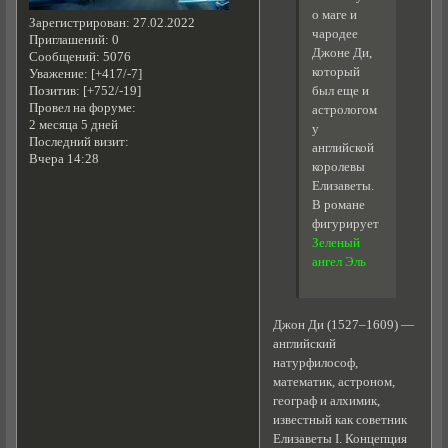
о маге и
Зарегистрирован
: 27.02.2022
чародее
Приглашений:
0
Джоне Ди,
Сообщений:
5076
который
Уважение:
[+417/-7]
Позитив:
[+752/-19]
был еще и
Провел на форуме:
астрологом
2 месяца 5 дней
у
Последний визит:
английской
Вчера 14:28
королевы
Елизаветы.
В романе
фигурирует
Зеленый
ангел Эль
Джон Ди (1527–1609) —
английский
натурфилософ,
математик, астроном,
географ и алхимик,
известный как советник
Елизаветы I. Концепция