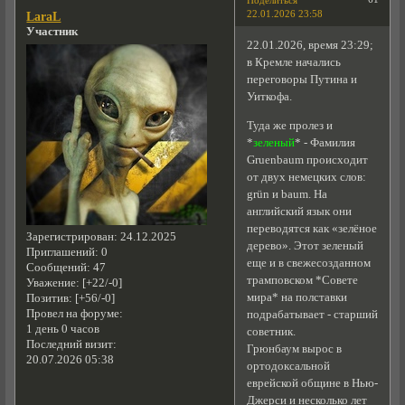
Поделиться
22.01.2026 23:58
LaraL
Участник
22.01.2026, время 23:29;
в Кремле начались
переговоры Путина и
Уиткофа.
Туда же пролез и
*
зеленый
* - Фамилия
Gruenbaum происходит
от двух немецких слов:
grün и baum. На
английский язык они
переводятся как «зелёное
Зарегистрирован
: 24.12.2025
дерево». Этот зеленый
Приглашений:
0
еще и в свежесозданном
Сообщений:
47
трамповском *Совете
Уважение:
[+22/-0]
мира* на полставки
Позитив:
[+56/-0]
Провел на форуме:
подрабатывает - старший
1 день 0 часов
советник.
Последний визит:
Грюнбаум вырос в
20.07.2026 05:38
ортодоксальной
еврейской общине в Нью-
Джерси и несколько лет