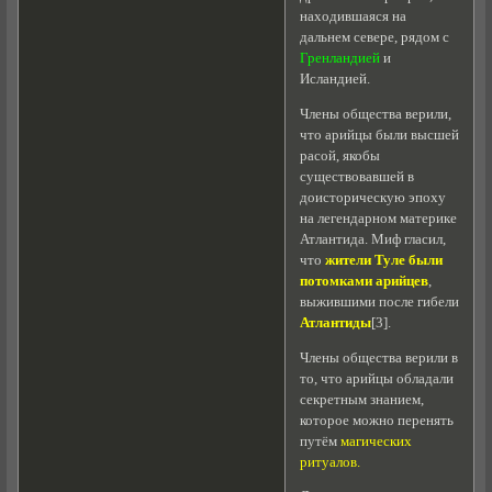
находившаяся на
дальнем севере, рядом с
Гренландией
и
Исландией.
Члены общества верили,
что арийцы были высшей
расой, якобы
существовавшей в
доисторическую эпоху
на легендарном материке
Атлантида. Миф гласил,
что
жители Туле были
потомками арийцев
,
выжившими после гибели
Атлантиды
[3].
Члены общества верили в
то, что арийцы обладали
секретным знанием,
которое можно перенять
путём
магических
ритуалов.