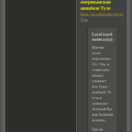
американская
авиабаза Туле
.
https://ru.wikipedia.org/wiki/
Туле
LaraLizard
написал(а):
Имечко
этого
персонажа -
Эл / Эль, в
семитских
языках
означает
бог, Грин -
зелёный. То
есть в
совокупе -
Зелёный Бог
или Зелёный
человек..
Так же