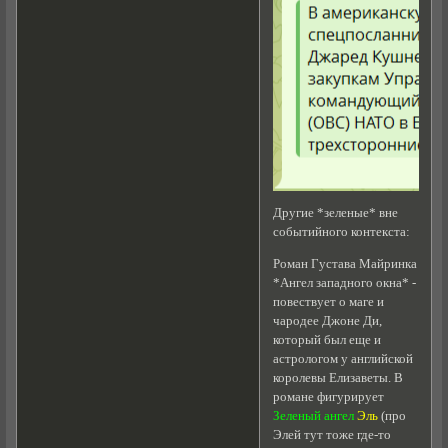
Другие *зеленые* вне
событийного контекста:
Роман Густава Майринка
*Ангел западного окна* -
повествует о маге и
чародее Джоне Ди,
который был еще и
астрологом у английской
королевы Елизаветы. В
романе фигурирует
Зеленый ангел
Эль
(про
Элей тут тоже где-то