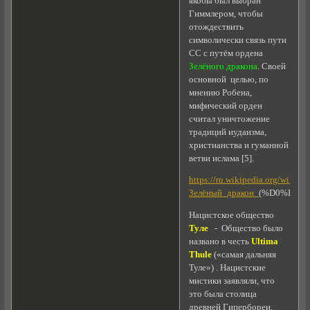
якобы был выбран
Гиммлером, чтобы
отождествить
символически связь пути
СС с путём ордена
Зелёного дракона
. Своей
основной целью, по
мнению Робена,
мифический орден
считал уничтожение
традиций иудаизма,
христианства и гуманной
ветви ислама [5].
https://ru.wikipedia.org/wiki/
Зелёный_дракон_
(%D0%BE%
Нацистское общество
Туле
- Общество было
названо в честь
Ultima
Thule
(«самая дальняя
Туле») . Нацистские
мистики заявляли, что
это была столица
древней Гипербореи,