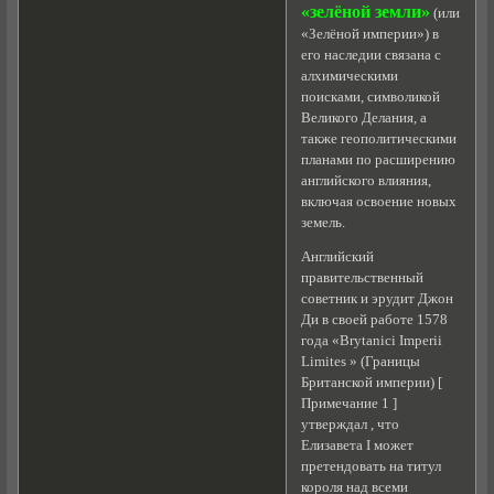
«зелёной земли»
(или
«Зелёной империи») в
его наследии связана с
алхимическими
поисками, символикой
Великого Делания, а
также геополитическими
планами по расширению
английского влияния,
включая освоение новых
земель.
Английский
правительственный
советник и эрудит Джон
Ди в своей работе 1578
года «Brytanici Imperii
Limites » (Границы
Британской империи) [
Примечание 1 ]
утверждал , что
Елизавета I может
претендовать на титул
короля над всеми