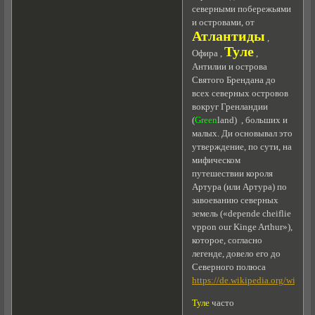
северными побережьями
и островами, от
Атлантиды
,
Туле
Офира ,
,
Антилии и острова
Святого Брендана до
всех северных островов
вокруг Гренландии
(
Green
land) , больших и
малых. Ди основывал это
утверждение, по сути, на
мифическом
путешествии короля
Артура (или Артура) по
завоеванию северных
земель («depende cheiflie
vppon our Kinge Arthur»),
которое, согласно
легенде, довело его до
Северного полюса
https://de.wikipedia.org/wiki/G
Туле
часто