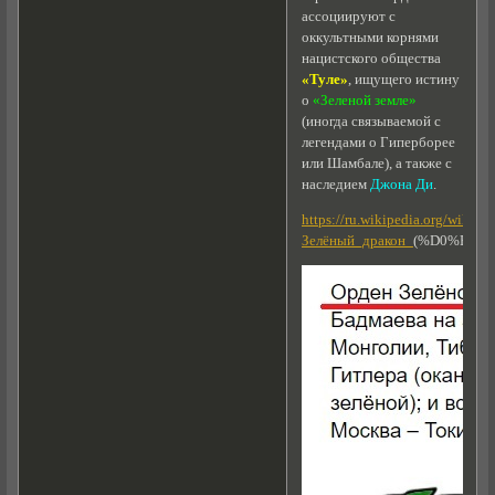
ассоциируют с
оккультными корнями
нацистского общества
«Туле»
, ищущего истину
о
«Зеленой земле»
(иногда связываемой с
легендами о Гиперборее
или Шамбале), а также с
наследием
Джона Ди
.
https://ru.wikipedia.org/wiki/
Зелёный_дракон_
(%D0%BE%