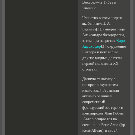
Восток — в Тибет и
Японию.
Членство в этом ордене
якобы имел П. А.
Бадмаев[3], императрица
Александра Феодоровна,
затем при нацистах
Карл
Хаусхофер
[3], окружение
Гитлера и некоторые
другие видные деятели
первой половины XX
столетия.
Данную тематику в
истории оккультизма
нацистской Германии
активно развивал
современный
французский эзотерик и
конспиролог Жан Робен.
Автор опирается на
сочинения Рене Алло (фр.
René Alleau), в своей