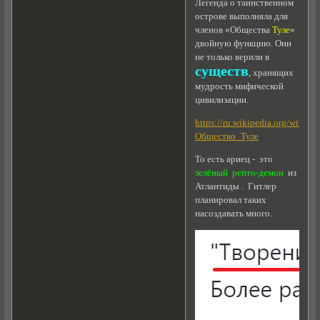
Легенда о таинственном
острове выполняла для
членов «Общества
Туле
»
двойную функцию. Они
не только верили в
существ
, хранящих
мудрость мифической
цивилизации.
https://ru.wikipedia.org/wiki/
Общество_Туле
То есть ариец - это
зелёный репто-демон
из
Атлантиды . Гитлер
планировал таких
насоздавать много.