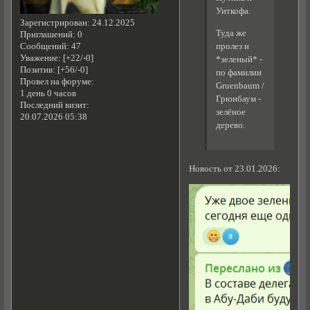
Уиткофа.
Зарегистрирован
: 24.12.2025
Туда же
Приглашений:
0
Сообщений:
47
пролез и
Уважение:
[+22/-0]
*зеленый* -
Позитив:
[+56/-0]
по фамилии
Провел на форуме:
Gruenbaum /
1 день 0 часов
Грюнбаум -
Последний визит:
зелёное
20.07.2026 05:38
дерево.
Новость от 23.01.2026: