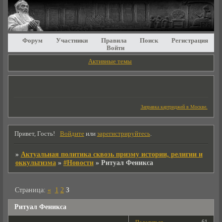
Форум
Участники
Правила
Поиск
Регистрация
Войти
Активные темы
Заправка картриджей в Москве.
Привет, Гость!
Войдите
или
зарегистрируйтесь
.
»
Актуальная политика сквозь призму истории, религии и
оккультизма
»
#Новости
»
Ритуал Феникса
Страница:
«
1
2
3
Ритуал Феникса
61