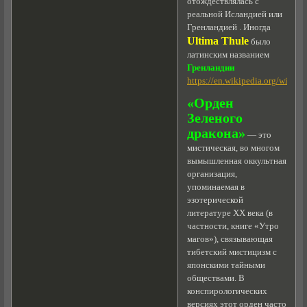
отождествлялась с
реальной Исландией или
Гренландией . Иногда
Ultima Thule
было
латинским названием
Гренландии
https://en.wikipedia.org/wiki/T
«Орден
Зеленого
дракона»
— это
мистическая, во многом
вымышленная оккультная
организация,
упоминаемая в
эзотерической
литературе XX века (в
частности, книге «Утро
магов»), связывающая
тибетский мистицизм с
японскими тайными
обществами. В
конспирологических
версиях этот орден часто