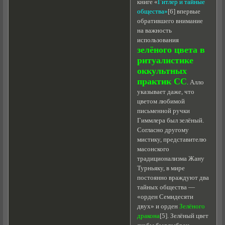
книге «
Гитлер и тайные
общества»
[6] впервые
обратившего внимание
на важность
использования
зелёного цвета в
ритуалистике
оккультных
практик СС
. Алло
указывает даже, что
цветом любимой
письменной ручки
Гиммлера был зелёный.
Согласно другому
мистику, представителю
масонского
традиционализма Жану
Турньяку, в мире
постоянно враждуют два
тайных общества —
«орден Семидесяти
двух» и орден
Зелёного
дракона
[5]. Зелёный цвет