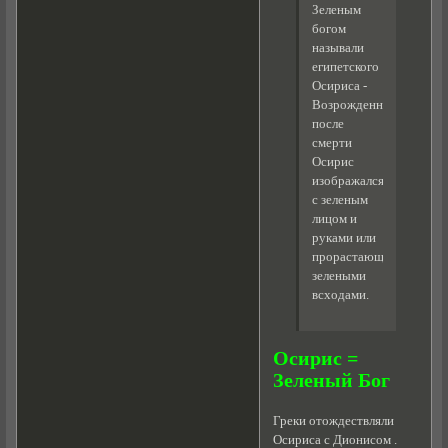
Зеленым
богом
называли
египетского
Осириса -
Возрожденный
после
смерти
Осирис
изображался
с зеленым
лицом и
руками или
прорастающий
зелеными
всходами.
Осирис =
Зеленый Бог
Греки отождествляли
Осириса с Дионисом .