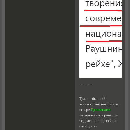
-----------
Туле — бывший
эскимосский посёлок на
севере
Гренландии
,
находившийся ранее на
территории, где сейчас
базируется