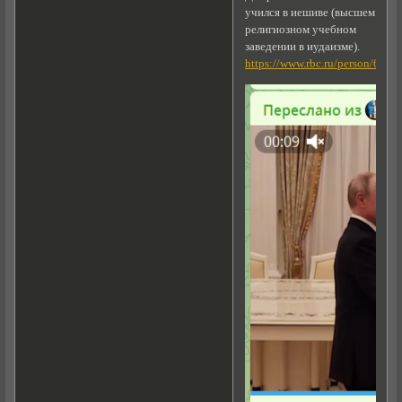
учился в иешиве (высшем
религиозном учебном
заведении в иудаизме).
https://www.rbc.ru/person/69