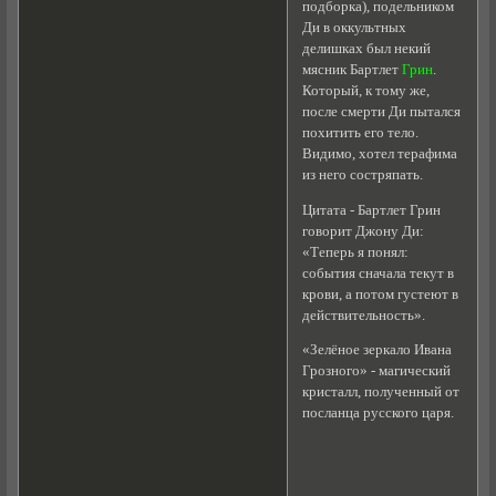
подборка), подельником
Ди в оккультных
делишках был некий
мясник Бартлет
Грин
.
Который, к тому же,
после смерти Ди пытался
похитить его тело.
Видимо, хотел терафима
из него состряпать.
Цитата - Бартлет Грин
говорит Джону Ди:
«Теперь я понял:
события сначала текут в
крови, а потом густеют в
действительность».
«Зелёное зеркало Ивана
Грозного» - магический
кристалл, полученный от
посланца русского царя.