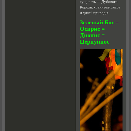
сущность — Дубового
Короля, хранителя лесов
и дикой природы.
Зеленый Бог =
Осирис =
Дионис =
Цернуннос