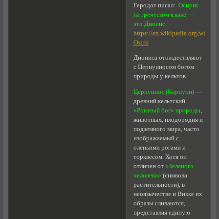
Геродот писал:
Осирис
на греческом языке —
это Дионис.
https://en.wikipedia.org/wiki/D
Osiris
Диониса отождествляют
с Цернунносом богом
природы у кельтов.
Цернуннос (Кернунн)
—
древний кельтский
«Рогатый бог» природы
,
животных, плодородия и
подземного мира, часто
изображаемый с
оленьими рогами и
торквесом. Хотя он
отличен от
«Зеленого
человека»
(символа
растительности), в
неоязычестве и Викке их
образы сливаются,
представляя единую