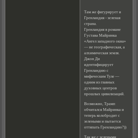
Там же фигурирует и
Гренландия - зеленая
страна.
Гренландия в романе
Густава Майринка
«Ангел западного окна»
— не географическая, а
алхимическая земля.
Джон Ди
идентифицирует
Гренландию с
мифическим Туле —
одним из главных
духовных центров
прошлых цивилизаций.
Возможно, Трамп
обчитался Майринка и
теперь колобродит с
зелеными и пытается
оттяпать Гренландию?))
Так же с зелеными