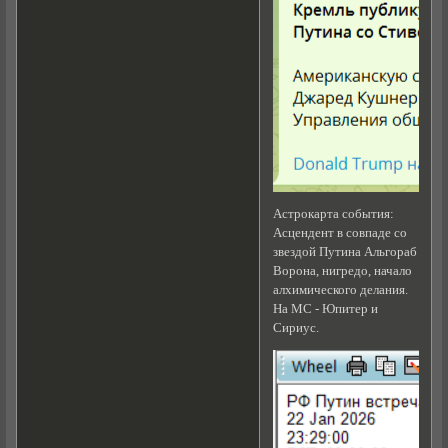
Астрокарта события:
Асцендент в совпаде со
звездой Путина Альгораб
Ворона, нигредо, начало
алхимического делания.
На МС - Юпитер и
Сириус.