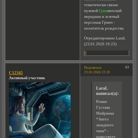
тематически связан
нулевой
Грин
вичский
меридиан и зеленый
персонаж Гринч -
похититель рождества.
Отредактировано LaraL
(23.01.2026 19:23)
0
63
Поделиться
23.01.2026 22:28
C12345
Активный участник
LaraL
написал(а):
Роман
Густава
Майринка
*Ангел
западного
окна* -
повествует