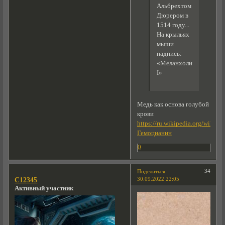
Альбрехтом
Дюрером в
1514 году...
На крыльях
мыши
надпись:
«Меланхолия
I»
Медь как основа голубой
крови
https://ru.wikipedia.org/wiki/
Гемоцианин
0
34
Поделиться
30.09.2022 22:05
C12345
Активный участник