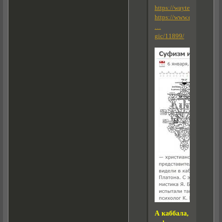
https://wayter.wordpres
https://www.eleven.co.il
…
gic/11899/
А каббала,