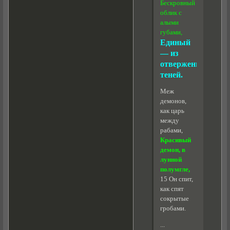
Бескровный
облик с
алыми
губами,
Единый
— из
отверженных
теней.
Меж
демонов,
как царь
между
рабами,
Красивый
демон, в
лунной
полумгле,
15 Он спит,
как спят
сокрытые
гробами.
...