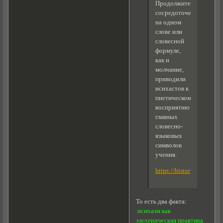
Продолжительная
сосредоточенность
на одном
слове или
словесной
формуле,
как и
молчание,
приводили
исихастов к
пиетическому
восприятию
главных
словесно-
языковых
символов
учения.
https://history.wikiread
То есть два факта:
исихазм как
эзотерическая практика