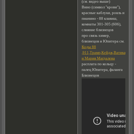
(см. видео выше)
Вино (символ "крови"),
красные каблуки, рояль и
пианино - 88 клавиш,
комнаты 301-305 (606),
слияние близнецов
про связь химер,
близнецов и Юпитера см.
Коды 88
,911,Трамп,Кейдж,Ватикан,Си
и Мария Магдалена
расплата по кольцу -
палец Юпитера, фаланга
Близнецов