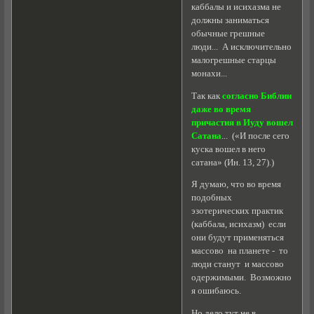
каббалы и исихазма не
должны заниматься
обычные грешные
люди... А исключительно
малогрешные старцы
монахи...
Так как
согласно Библии
даже во время
причастия в Иуду вошел
Сатана
... («И после сего
куска вошел в него
сатана» (Ин. 13, 27).)
Я думаю, что во время
подобных
эзотерических практик
(каббала, исихазм) если
они будут применяться
массово на планете - то
люди станут и массово
одержимыми. Возможно
я ошибаюсь.
Но дело тут не в