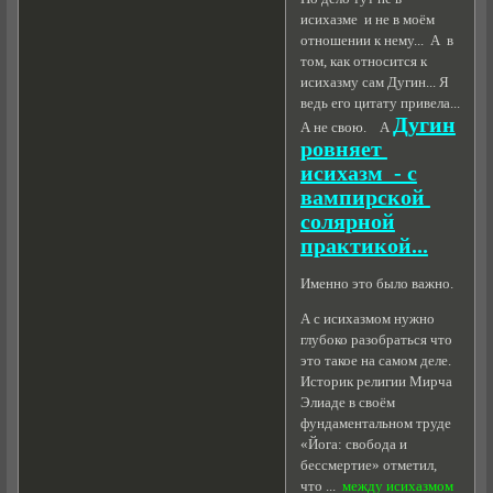
исихазме и не в моём
отношении к нему... А в
том, как относится к
исихазму сам Дугин... Я
ведь его цитату привела...
Дугин
А не свою. А
ровняет
исихазм - с
вампирской
солярной
практикой...
Именно это было важно.
А с исихазмом нужно
глубоко разобраться что
это такое на самом деле.
Историк религии Мирча
Элиаде в своём
фундаментальном труде
«Йога: свобода и
бессмертие» отметил,
что ...
между исихазмом