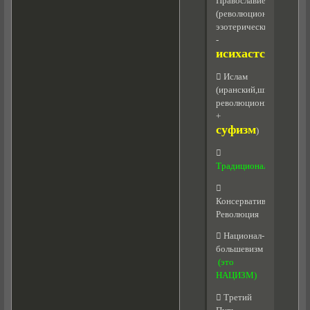
Православие
(революционное+
эзотерически
-
исихастское
)
 Ислам
(иранский,шиитский,
революционный
+
суфизм
)

Традиционализм

Консервативная
Революция
 Национал-
большевизм
(это
НАЦИЗМ)
 Третий