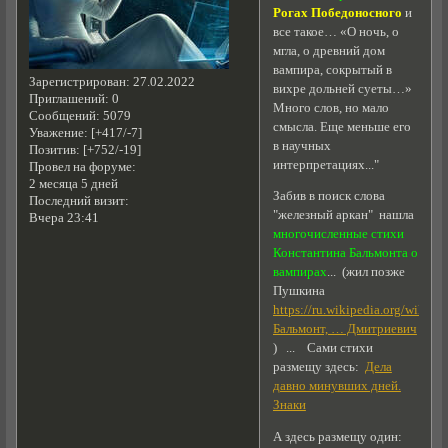
Рогах Победоносного
и
все такое… «О ночь, о
мгла, о древний дом
вампира, сокрытый в
Зарегистрирован
: 27.02.2022
вихре дольней суеты…»
Приглашений:
0
Много слов, но мало
Сообщений:
5079
смысла. Еще меньше его
Уважение:
[+417/-7]
в научных
Позитив:
[+752/-19]
интерпретациях..."
Провел на форуме:
2 месяца 5 дней
Забив в поиск слова
Последний визит:
"железный аркан" нашла
Вчера 23:41
многочисленные стихи
Константина Бальмонта о
вампирах
... (жил позже
Пушкина
https://ru.wikipedia.org/wiki/
Бальмонт, … Дмитриевич
) ... Сами стихи
размещу здесь:
Дела
давно минувших дней.
Знаки
А здесь размещу один: