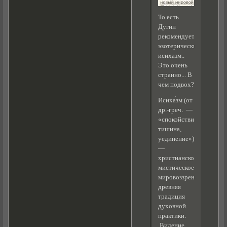
То есть
Дугин
рекомендует
эзотерический
исихазм..
Это очень
странно... В
чем подвох?
Исиха́зм (от
др.-греч. —
«спокойствие,
тишина,
уединение»)
—
христианское
мистическое
мировоззрение[1],
древняя
традиция
духовной
практики.
Видение