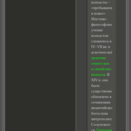
исихасты –
«пребывающие
в покое».
Мистико-
философское
учение
исихастов
сложилось в
IV–VII вв. в
аскетической
практике
египетских
и синайских
монахов
. В
XIV в. оно
было
существенно
обновлено в
сочинениях
византийского
богослова
митрополита
Солунского
св.
Григория