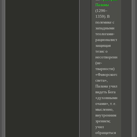
Паламы
(1296–
1359). В
полемике с
западными
теологами-
рационалистами,
защищая
тезис о
несотворенности
(не-
тварности)
«Фаворского
света»,
Палама учил
видеть Бога
«духовными
очами», т. е.
мысленно,
внутренним
зрением;
учил
обращаться