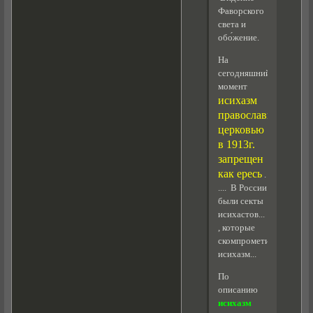
Фаворского
света и
обо́жение.
На
сегодняшний
момент
исихазм
православной
церковью
в 1913г.
запрещен
как ересь
.
.... В России
были секты
исихастов...
, которые
скомпрометировали
исихазм...
По
описанию
исихазм