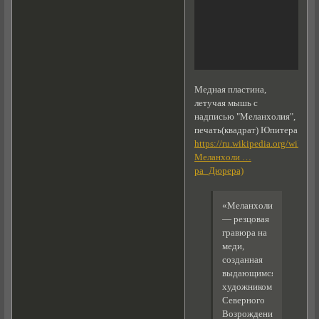
Медная пластина,
летучая мышь с
надписью "Меланхолия",
печать(квадрат) Юпитера
https://ru.wikipedia.org/wiki/
Меланхоли …
ра_Дюрера)
«Меланхолия»
— резцовая
гравюра на
меди,
созданная
выдающимся
художником
Северного
Возрождения