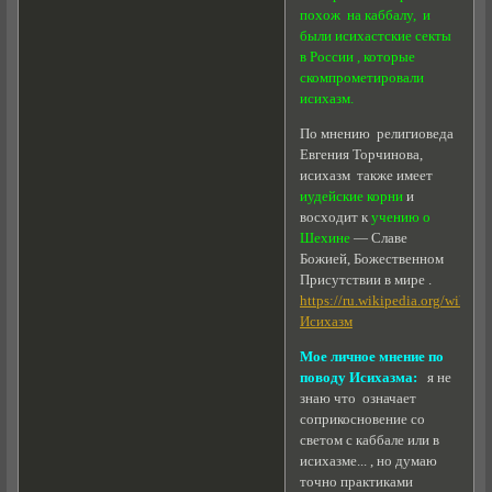
похож на каббалу, и
были исихастские секты
в России , которые
скомпрометировали
исихазм.
По мнению религиоведа
Евгения Торчинова,
исихазм также имеет
иудейские корни
и
восходит к
учению о
Шехине
— Славе
Божией, Божественном
Присутствии в мире .
https://ru.wikipedia.org/wiki/
Исихазм
Мое личное мнение по
поводу Исихазма:
я не
знаю что означает
соприкосновение со
светом с каббале или в
исихазме... , но думаю
точно практиками