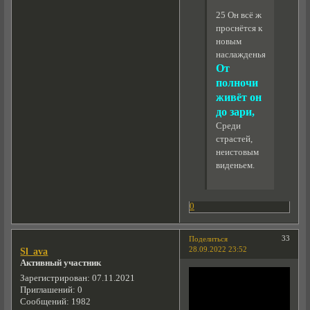
25 Он всё ж
проснётся к
новым
наслажденьям,
От
полночи
живёт он
до зари,
Среди
страстей,
неистовым
виденьем.
0
33
Поделиться
28.09.2022 23:52
Sl_ava
Активный участник
Зарегистрирован
: 07.11.2021
Приглашений:
0
Сообщений:
1982