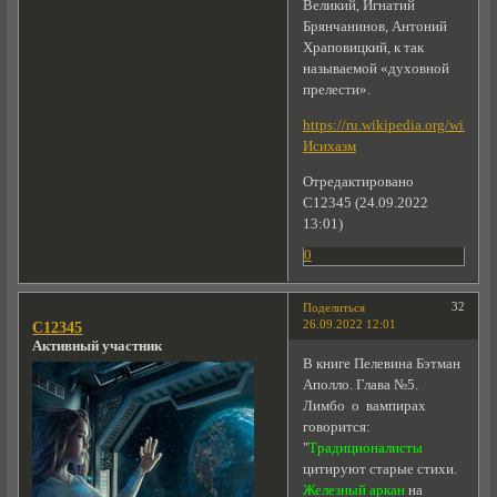
Великий, Игнатий
Брянчанинов, Антоний
Храповицкий, к так
называемой «духовной
прелести».
https://ru.wikipedia.org/wiki/
Исихазм
Отредактировано
C12345 (24.09.2022
13:01)
0
32
Поделиться
26.09.2022 12:01
C12345
Активный участник
В книге Пелевина Бэтман
Аполло. Глава №5.
Лимбо о вампирах
говорится:
"
Традиционалисты
цитируют старые стихи.
Железный аркан
на