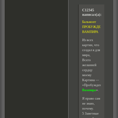
C12345
написал(а):
Бальмонт
ПРОБУЖДЕНИЕ
ВАМПИРА
Из всех
картин, что
создал я для
мира,
Всего
желанней
сердцу
моему
Картина —
«Пробуждение
Вампира
».
Я право сам
не знаю,
почему.
5 Заветные