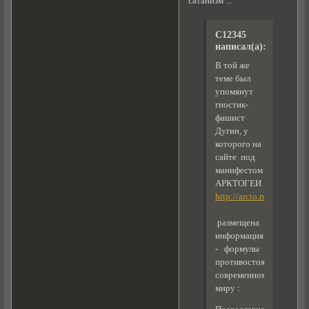
сатанизм ...
C12345
написал(а):
В той же
теме был
упомянут
гностик-
фашист
Дугин, у
которого на
сайте под
манифестом
АРКТОГЕИ
http://arcto.ru/article/46
размещена
информация
- формулы
противостояния
современному
миру :