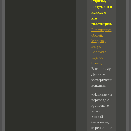
суфизм, и
получается
исихазм -
это
гностицизм
...
Гностицизм,
Орфей,
Медуза,
петух
Абраксас ,
Черное
Солнце
Вот почему
Дугин за
эзотерический
исихазм.
«Исихазм» в
переводе с
греческого
значит
«покой,
безмолвие,
отрешенность»;