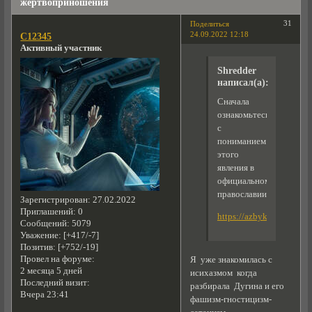
жертвоприношения
31
Поделиться
24.09.2022 12:18
C12345
Активный участник
Shredder
написал(а):
Сначала
ознакомьтесь
с
пониманием
этого
явления в
официальном
православии:
Зарегистрирован
: 27.02.2022
Приглашений:
0
https://azbyka.ru/isixaz
Сообщений:
5079
Уважение:
[+417/-7]
Позитив:
[+752/-19]
Провел на форуме:
Я уже знакомилась с
2 месяца 5 дней
исихазмом когда
Последний визит:
разбирала Дугина и его
Вчера 23:41
фашизм-гностицизм-