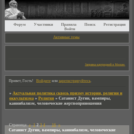
Форум
Участники
Правила
Поиск
Регистрация
Войти
Активные темы
Заправка картриджей в Москве.
Привет, Гость!
Войдите
или
зарегистрируйтесь
.
»
Актуальная политика сквозь призму истории, религии и
оккультизма
»
Религия
»
Сатанист Дугин, вампиры,
каннибализм, человеческие жертвоприношения
Страница:
«
1
2
3
4
…
16
»
Сатанист Дугин, вампиры, каннибализм, человеческие