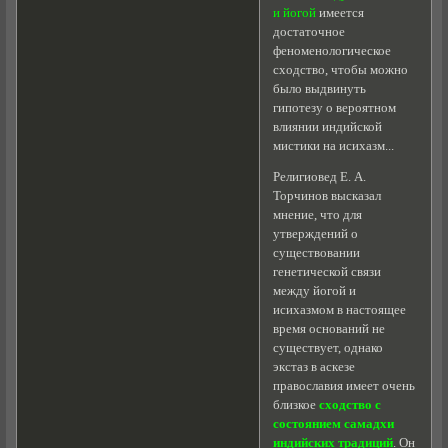
и йогой
имеется
достаточное
феноменологическое
сходство, чтобы можно
было выдвинуть
гипотезу о вероятном
влиянии индийской
мистики на исихазм...
Религиовед Е. А.
Торчинов высказал
мнение, что для
утверждений о
существовании
генетической связи
между йогой и
исихазмом в настоящее
время оснований не
существует, однако
экстаз в аскезе
православия имеет очень
близкое
сходство с
состоянием самадхи
индийских традиций
. Он