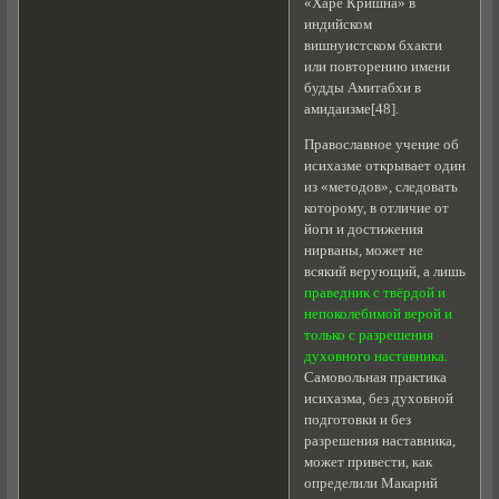
«Харе Кришна» в
индийском
вишнуистском бхакти
или повторению имени
будды Амитабхи в
амидаизме[48].
Православное учение об
исихазме открывает один
из «методов», следовать
которому, в отличие от
йоги и достижения
нирваны, может не
всякий верующий, а лишь
праведник с твёрдой и
непоколебимой верой и
только с разрешения
духовного наставника.
Самовольная практика
исихазма, без духовной
подготовки и без
разрешения наставника,
может привести, как
определили Макарий