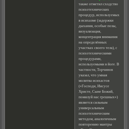
также отметил сходство
психотехнических
процедур, используемых
в исихазме (задержки
дыхания, особые позы,
визуализация,
концентрация внимания
на определённых
участках своего тела), с
психотехническими
процедурами,
используемыми в йоге. В
частности, Торчинов
указал, что умная
молитва исихастов
(«Господи, Иисусе
Христе, Сыне Божий,
помилуй нас грешных»)
является сильным
универсальным
психотехническим
методом, аналогичным
повторению мантры