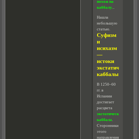
похож на
каббалу.
..
Нашла
небольшую
статью.
Суфизм
и
исихазм
—
истоки
экстатической
каббалы
В 1250–60
гг. в
Испании
достигает
расцвета
экстатическая
каббала
.
Сторонники
этого
направления,