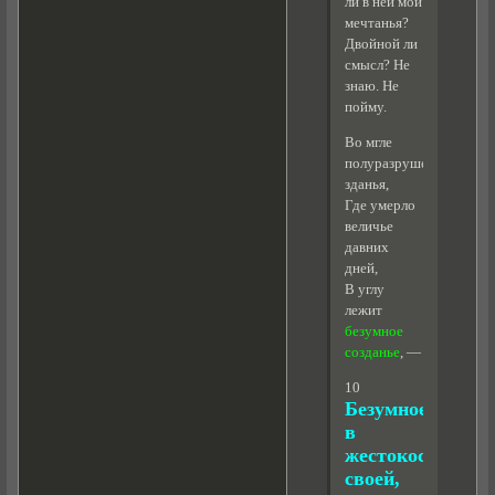
ли в ней мои
мечтанья?
Двойной ли
смысл? Не
знаю. Не
пойму.
Во мгле
полуразрушенного
зданья,
Где умерло
величье
давних
дней,
В углу
лежит
безумное
созданье
, —
10
Безумное
в
жестокости
своей,