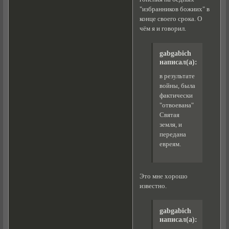
"избранников божиих" в
конце своего срока. О
чём я и говорил.
gabgabich
написал(а):
в результате
войны, была
фактически
"отвоевана"
Святая
земля, и
передана
евреям.
Это мне хорошо
известно.
gabgabich
написал(а):