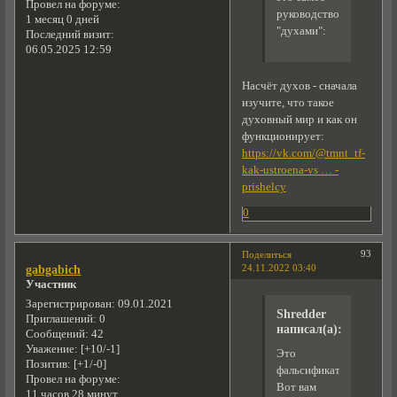
Провел на форуме:
руководство
1 месяц 0 дней
"духами":
Последний визит:
06.05.2025 12:59
Насчёт духов - сначала
изучите, что такое
духовный мир и как он
функционирует:
https://vk.com/@tmnt_tf-
kak-ustroena-vs … -
prishelcy
0
93
Поделиться
24.11.2022 03:40
gabgabich
Участник
Зарегистрирован
: 09.01.2021
Shredder
Приглашений:
0
написал(а):
Сообщений:
42
Уважение:
[+10/-1]
Это
Позитив:
[+1/-0]
фальсификат.
Провел на форуме:
Вот вам
11 часов 28 минут