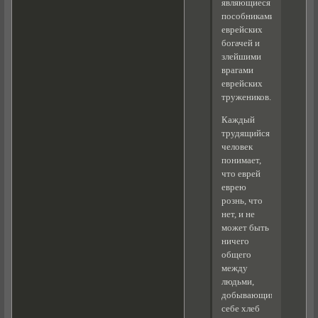
являющиеся
пособниками
еврейских
богачей и
злейшими
врагами
еврейских
тружеников.
Каждый
трудящийся
человек
понимает,
что еврей
еврею
рознь, что
нет, и не
может быть
ничего
общего
между
людьми,
добывающими
себе хлеб