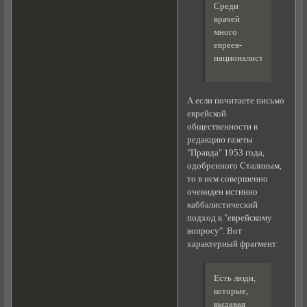
Среди
врачей
много
евреев-
националистов"
А если почитаете письмо
еврейской
общественности в
редакцию газеты
"Правда" 1953 года,
одобренного Сталиным,
то в нем совершенно
очевиден истинно
каббалистический
подход к "еврейскому
вопросу". Вот
характерный фрагмент:
Есть люди,
которые,
выдавая