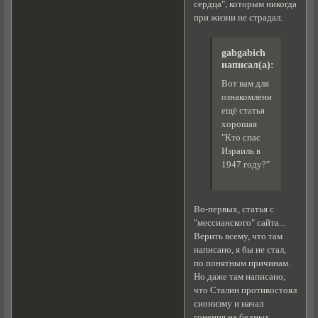
сердца", которым никогда
при жизни не страдал.
gabgabich
написал(а):
Вот вам для
ознакомления
ещё статья
хорошая
"Кто спас
Израиль в
1947 году?"
Во-первых, статья с
"мессианского" сайта...
Верить всему, что там
написано, я бы не стал,
по понятным причинам.
Но даже там написано,
что Сталин противостоял
сионизму и начал
гонения на бедных