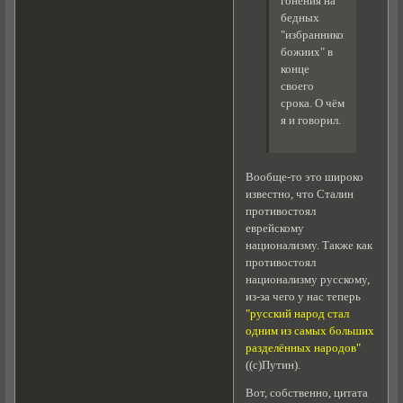
гонения на
бедных
"избранников
божиих" в
конце
своего
срока. О чём
я и говорил.
Вообще-то это широко
известно, что Сталин
противостоял
еврейскому
национализму. Также как
противостоял
национализму русскому,
из-за чего у нас теперь
"русский народ стал
одним из самых больших
разделённых народов"
((с)Путин).
Вот, собственно, цитата