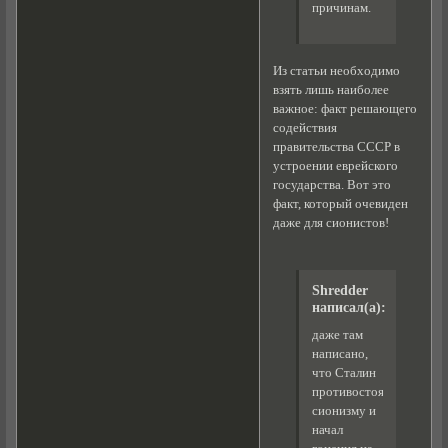
причинам.
Из статьи необходимо
взять лишь наиболее
важное: факт решающего
содействия
правительства СССР в
устроении еврейского
государства. Вот это
факт, который очевиден
даже для сионистов!
Shredder
написал(а):
даже там
написано,
что Сталин
противостоял
сионизму и
начал