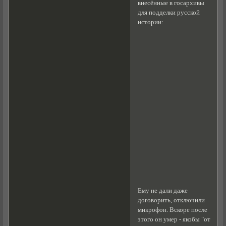
внесённые в госархивы
для подделки русской
истории:
Ему не дали даже
договорить, отключили
микрофон. Вскоре после
этого он умер - якобы "от