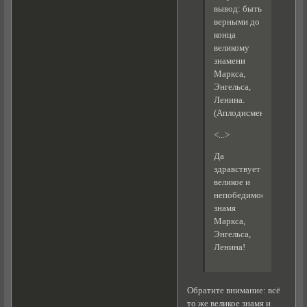
вывод: быть
верными до
конца
великому
знамени
Маркса,
Энгельса,
Ленина.
(Аплодисменты.)
<...>
Да
здравствует
великое и
непобедимое
знамя
Маркса,
Энгельса,
Ленина!
Обратите внимание: всё
то же великое знамя и