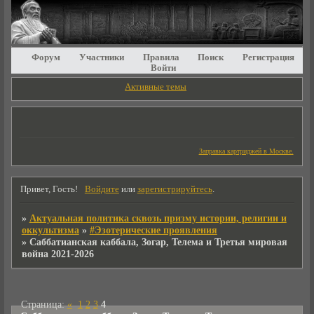
Форум
Участники
Правила
Поиск
Регистрация
Войти
Активные темы
Заправка картриджей в Москве.
Привет, Гость!
Войдите
или
зарегистрируйтесь
.
»
Актуальная политика сквозь призму истории, религии и
оккультизма
»
#Эзотерические проявления
»
Саббатианская каббала, Зогар, Телема и Третья мировая
война 2021-2026
Страница:
«
1
2
3
4