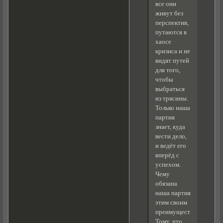
все они
живут без
перспектив,
путаются в
хаосе
кризиса и не
видят путей
для того,
чтобы
выбраться
из трясины.
Только наша
партия
знает, куда
вести дело,
и ведёт его
вперёд с
успехом.
Чему
обязана
наша партия
этим своим
преимуществом?
Тому, что