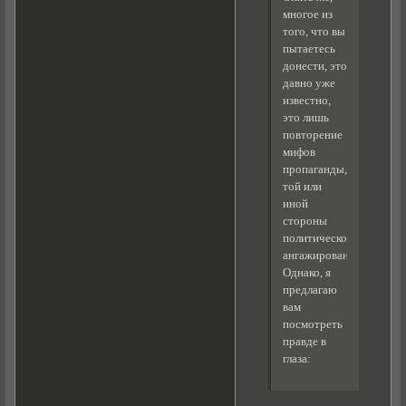
многое из
того, что вы
пытаетесь
донести, это
давно уже
известно,
это лишь
повторение
мифов
пропаганды,
той или
иной
стороны
политической
ангажированности.
Однако, я
предлагаю
вам
посмотреть
правде в
глаза: