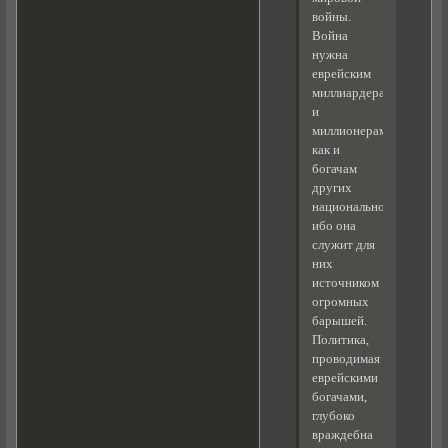
войны.
Война
нужна
еврейским
миллиардерам
и
миллионерам,
как и
богачам
других
национальностей,
ибо она
служит для
них
источником
огромных
барышей.
Политика,
проводимая
еврейскими
богачами,
глубоко
враждебна