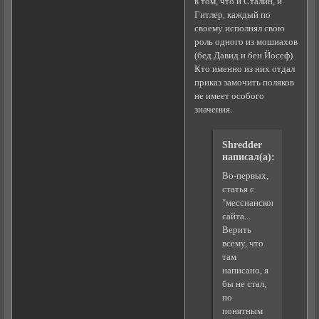
в том, что и Сталин, и
Гитлер, каждый по
своему исполнял свою
роль одного из мошиахов
(бед Давид и бен Йосеф).
Кто именно из них отдал
приказ замочить поляков
не имеет особого
значения.
Shredder
написал(а):
Во-первых,
статья с
"мессианского"
сайта...
Верить
всему, что
там
написано, я
бы не стал,
по
понятным