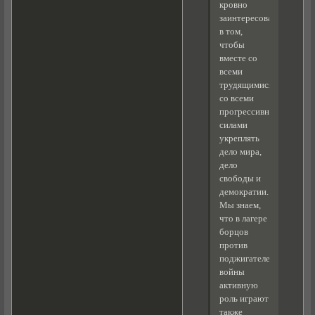
кровно
заинтересованы
в том,
чтобы
вместе со
всеми
трудящимися,
со всеми
прогрессивными
силами
укреплять
дело мира,
дело
свободы и
демократии.
Мы знаем,
что в лагере
борцов
против
поджигателей
войны
активную
роль играют
также