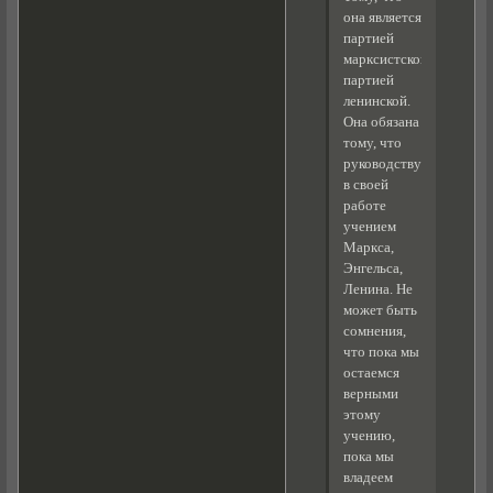
она является
партией
марксистской,
партией
ленинской.
Она обязана
тому, что
руководствуется
в своей
работе
учением
Маркса,
Энгельса,
Ленина. Не
может быть
сомнения,
что пока мы
остаемся
верными
этому
учению,
пока мы
владеем