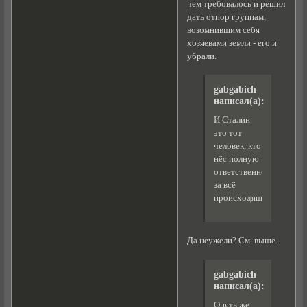
чем требовалось и решил
дать отпор группам,
возомнившим себя
хозяевами земли - его и
убрали.
gabgabich
написал(а):
И Сталин
это тот
человек, кто
нёс полную
ответственность
за всё
происходящее!
Да неужели? См. выше.
gabgabich
написал(а):
Опять же,