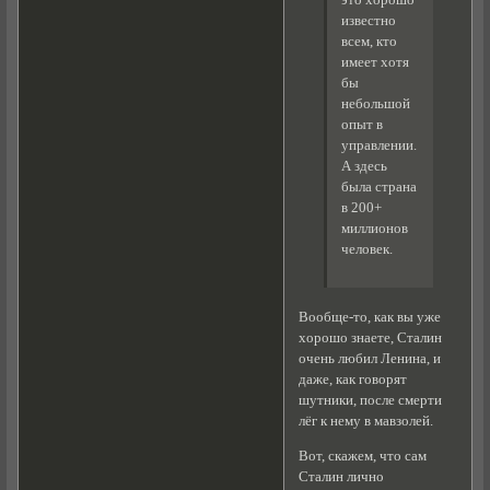
известно
всем, кто
имеет хотя
бы
небольшой
опыт в
управлении.
А здесь
была страна
в 200+
миллионов
человек.
Вообще-то, как вы уже
хорошо знаете, Сталин
очень любил Ленина, и
даже, как говорят
шутники, после смерти
лёг к нему в мавзолей.
Вот, скажем, что сам
Сталин лично