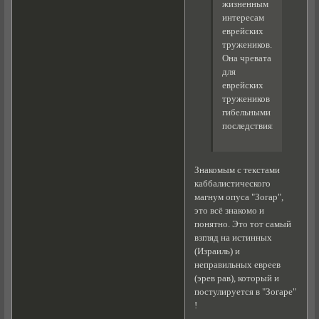
жизненным
интересам
еврейских
тружеников.
Она чревата
для
еврейских
тружеников
гибельными
последствиями.
Знакомым с текстами
каббалистического
магнум опуса "Зогар",
это всё знакомо и
понятно. Это тот самый
взгляд на истинных
(Израиль) и
неправильных евреев
(эрев рав), который и
постулируется в "Зогаре"
!