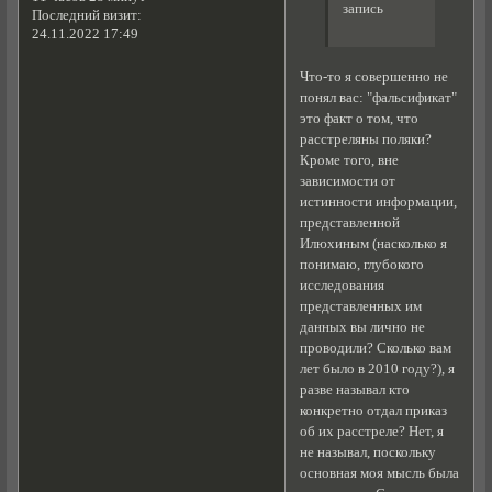
запись
Последний визит:
24.11.2022 17:49
Что-то я совершенно не
понял вас: "фальсификат"
это факт о том, что
расстреляны поляки?
Кроме того, вне
зависимости от
истинности информации,
представленной
Илюхиным (насколько я
понимаю, глубокого
исследования
представленных им
данных вы лично не
проводили? Сколько вам
лет было в 2010 году?), я
разве называл кто
конкретно отдал приказ
об их расстреле? Нет, я
не называл, поскольку
основная моя мысль была