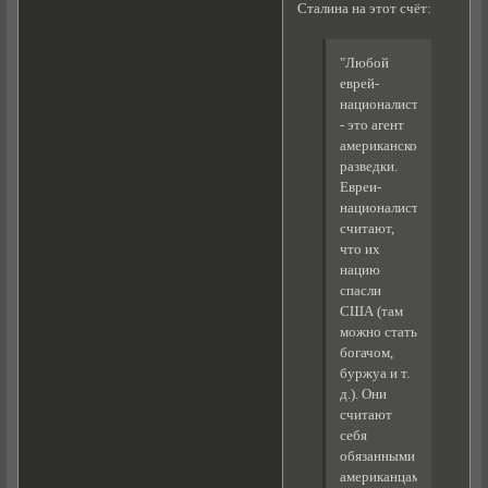
Сталина на этот счёт:
"Любой
еврей-
националист
- это агент
американской
разведки.
Евреи-
националисты
считают,
что их
нацию
спасли
США (там
можно стать
богачом,
буржуа и т.
д.). Они
считают
себя
обязанными
американцам.