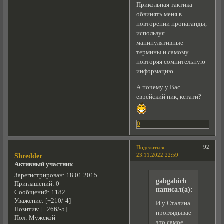
Прикольная тактика -
обвинять меня в
повторении пропаганды,
используя
манипулятивные
термины и самому
повторяя сомнительную
информацию.
А почему у Вас
еврейский ник, кстати?
0
92
Поделиться
23.11.2022 22:59
Shredder
Активный участник
Зарегистрирован
: 18.01.2015
gabgabich
Приглашений:
0
написал(а):
Сообщений:
1182
Уважение:
[+210/-4]
И у Сталина
Позитив:
[+266/-5]
проглядывается
Пол:
Мужской
это самое