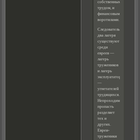
собственным
трудом, и
финансовыми
воротилами.
Следовательно,
два лагеря
существуют
среди
евреев —
лагерь
тружеников
и лагерь
эксплуататоров,
—
угнетателей
трудящихся.
Непроходимая
пропасть
разделяет
тех и
других.
Евреи-
труженики