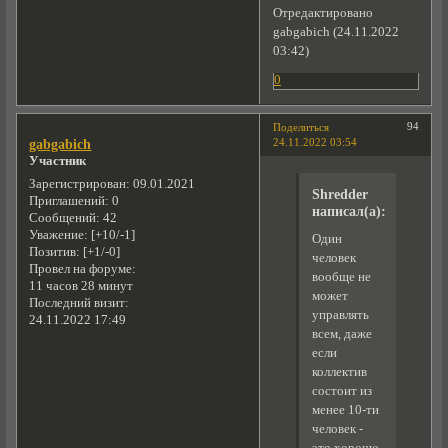
Отредактировано
gabgabich (24.11.2022
03:42)
0
94
Поделиться
24.11.2022 03:54
gabgabich
Участник
Зарегистрирован
: 09.01.2021
Shredder
Приглашений:
0
написал(а):
Сообщений:
42
Уважение:
[+10/-1]
Один
Позитив:
[+1/-0]
человек
Провел на форуме:
вообще не
11 часов 28 минут
может
Последний визит:
управлять
24.11.2022 17:49
всем, даже
если
коллектив
состоит из
менее 10-ти
человек -
это хорошо