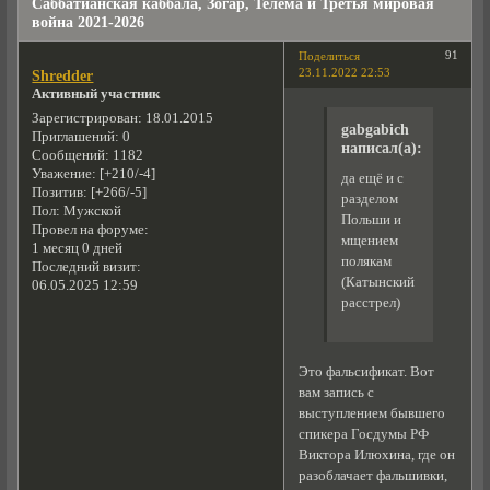
Саббатианская каббала, Зогар, Телема и Третья мировая
война 2021-2026
91
Поделиться
23.11.2022 22:53
Shredder
Активный участник
Зарегистрирован
: 18.01.2015
gabgabich
Приглашений:
0
написал(а):
Сообщений:
1182
Уважение:
[+210/-4]
да ещё и с
Позитив:
[+266/-5]
разделом
Пол:
Мужской
Польши и
Провел на форуме:
мщением
1 месяц 0 дней
полякам
Последний визит:
(Катынский
06.05.2025 12:59
расстрел)
Это фальсификат. Вот
вам запись с
выступлением бывшего
спикера Госдумы РФ
Виктора Илюхина, где он
разоблачает фальшивки,