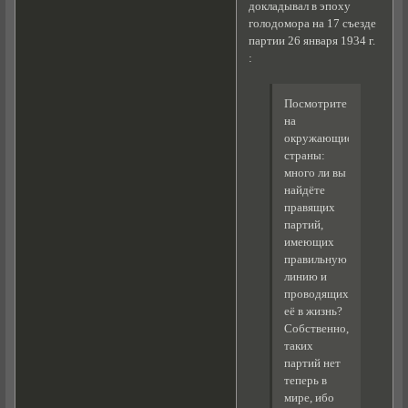
докладывал в эпоху
голодомора на 17 съезде
партии 26 января 1934 г.
:
Посмотрите
на
окружающие
страны:
много ли вы
найдёте
правящих
партий,
имеющих
правильную
линию и
проводящих
её в жизнь?
Собственно,
таких
партий нет
теперь в
мире, ибо