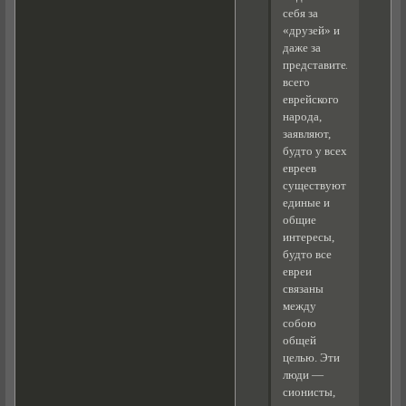
себя за
«друзей» и
даже за
представителей
всего
еврейского
народа,
заявляют,
будто у всех
евреев
существуют
единые и
общие
интересы,
будто все
евреи
связаны
между
собою
общей
целью. Эти
люди —
сионисты,