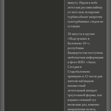
минуту. Рядом в небе
летел как раз авиолайнер
от него шло испарение
турбин,объект напротив
газотурбинных следов не
оставлял.
30 августа в группе
«Подслушано в
Болтачево 16+»,
республика
Башкортостан поступила
любопытная информация
и фото НЛО: «Анон.
Сегодня в
Старобалтачево
примерно в 12 часов дня
жители наблюдали
неизвестный
летательный аппарат
треугольной формы, нло
издавал сильный гул
несколько раз, изменял
направления полета,