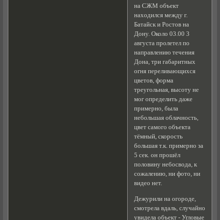
на СЖМ объект
находился между г.
Батайск и Ростов на
Дону. Около 03.00 3
августа пролетел по
направлению течения
Дона, три габаритных
огня переливающихся
цветов, форма
треугольная, высоту не
мог определить даже
примерно, была
небольшая облачность,
цвет самого объекта
тёмный, скорость
большая т.к. примерно за
5 сек. он прошёл
половину небосвода, к
сожалению, ни фото, ни
видео нет.
Дежурили на огороде,
смотрела вдаль, случайно
увидела объект - Угловые