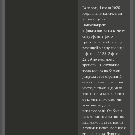
Вечером, 4 июля 2020
года, пятнатцатилетняя
школьница из
Новосибирска
зафиксировала на камеру
смартфона 2 фото
треугольного объекта, с
разницей в одну минуту.
1 фото - 22:28, 2 фото в
22:29 по местному
времени. "Я случайно
когда вышла на балкон
увидела этот странный
объект. Объект стоял на
месте, сначала я думала
что это самолет или свет
от комнаты, но свет мы
вечером тогда не
использовали. Он был в
начале как комета, потом
медленно превратился в
3 точки и исчез, больше я
его не видела. Чувства