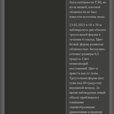
быть поблизости ТЭЦ, но
из-за низкой, плотной
облачности не был
известен источник звука.
23.02.2021 в 18 ч 59 м
наблюдалось два объекта
треугольной формы в
течении 4 секунд. Цвет
белый, форма размытая
облачностью. Бесшумно,
угловые размеры 0,5
градуса. Свет
немигающий
постоянный. Цвет и
яркость как от луны.
Треугольная форма (все
углы под 60 градусов)
вершиной вперед. За
время наблюдения левый
объект приближался
плавными
скачкообразными
движениями к правому