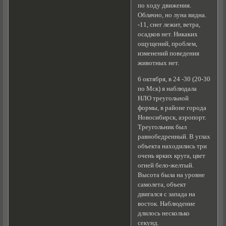
по ходу движения.
Облачно, но луна видна.
-11, снег лежит, ветра,
осадков нет. Никаких
ощущений, проблем,
изменений поведения
животных нет.
6 октября, в 24 -30 (20-30
по Мск) я наблюдала
НЛО треугольной
формы, в районе города
Новосибирск, аэропорт.
Треугольник был
равнобедренный. В углах
объекта находились три
очень ярких круга, цвет
огней бело-желтый.
Высота была на уровне
самолета, объект
двигался с запада на
восток. Наблюдение
длилось несколько
секунд.