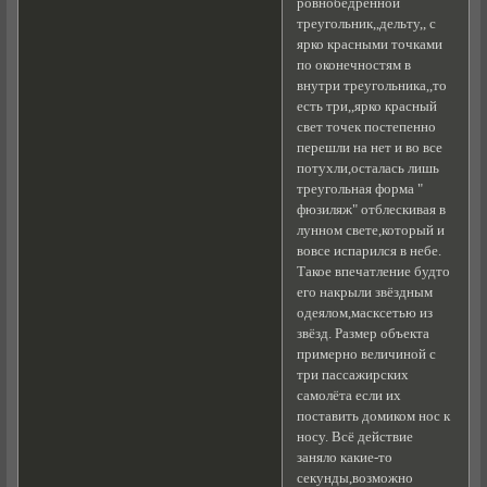
ровнобедренной
треугольник,,дельту,, с
ярко красными точками
по оконечностям в
внутри треугольника,,то
есть три,,ярко красный
свет точек постепенно
перешли на нет и во все
потухли,осталась лишь
треугольная форма "
фюзиляж" отблескивая в
лунном свете,который и
вовсе испарился в небе.
Такое впечатление будто
его накрыли звёздным
одеялом,масксетью из
звёзд. Размер объекта
примерно величиной с
три пассажирских
самолёта если их
поставить домиком нос к
носу. Всё действие
заняло какие-то
секунды,возможно