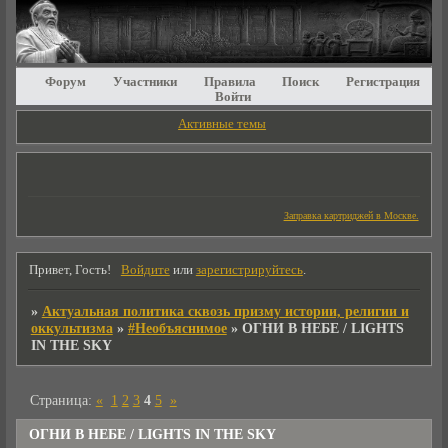
Форум
Участники
Правила
Поиск
Регистрация
Войти
Активные темы
Заправка картриджей в Москве.
Привет, Гость!
Войдите
или
зарегистрируйтесь
.
»
Актуальная политика сквозь призму истории, религии и
оккультизма
»
#Необъяснимое
»
ОГНИ В НЕБЕ / LIGHTS
IN THE SKY
Страница:
«
1
2
3
4
5
»
ОГНИ В НЕБЕ / LIGHTS IN THE SKY