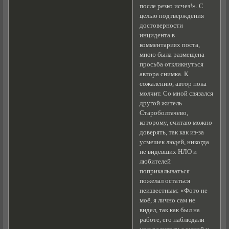
после резко исчез!». С
целью подтверждения
достоверности
инцидента в
комментариях поста,
мною была размещена
просьба откликнуться
автора снимка. К
сожалению, автор пока
молчит. Со мной связался
другой житель
Староболтачево,
которому, считаю можно
доверять, так как из-за
усмешек людей, никогда
не видевших НЛО и
любителей
поприкалываться
пожелал остаться
неизвестным: «Фото не
моё, я лично сам не
видел, так как был на
работе, его наблюдали