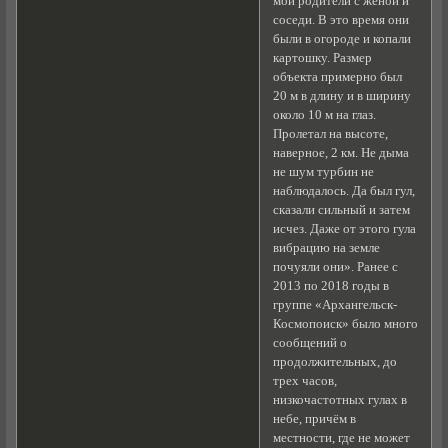
мои родители с женой и
соседи. В это время они
были в огороде и копали
картошку. Размер
объекта примерно был
20 м в длину и в ширину
около 10 м на глаз.
Пролетал на высоте,
наверное, 2 км. Не дыма
не шум турбин не
наблюдалось. Да был гул,
сказали сильный и затем
исчез. Даже от этого гула
вибрацию на земле
почуяли они». Ранее с
2013 по 2018 годы в
группе «Архангельск-
Космопоиск» было много
сообщений о
продолжительных, до
трех часов,
низкочастотных гулах в
небе, причём в
местности, где не может