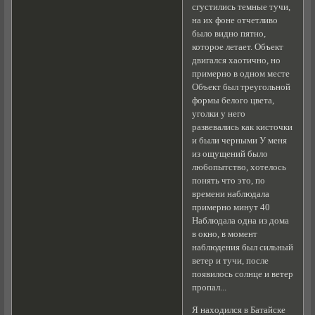
сгустились темные тучи,
на их фоне отчетливо
было видно пятно,
которое летает. Объект
двигался хаотично, но
примерно в одном месте
Объект был треугольной
формы белого цвета,
уголки у него
развевались как кисточки
и были черными У меня
из ощущений было
любопытство, хотелось
понять что это, по
времени наблюдала
примерно минут 40
Наблюдала одна из дома
в окно, в момент
наблюдения был сильный
ветер и тучи, после
появилось солнце и ветер
пропал...
Я находился в Батайске