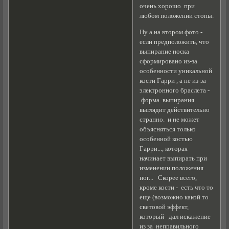
очень хорошо при
любом положении стопы.
Ну а на втором фото -
если предположить, что
выпирание носка
сформировано из-за
особенности уникальной
кости Гарри , а не из-за
электронного браслета -
форма выпирания
выглядит действительно
странно. и не может
объясняться только
особенной костью
Гарри..., которая
начинает выпирать при
изменении положения
ног... Скорее всего,
кроме кости - есть что то
еще (возможно какой то
световой эффект,
который дал искажение
из за неправильного