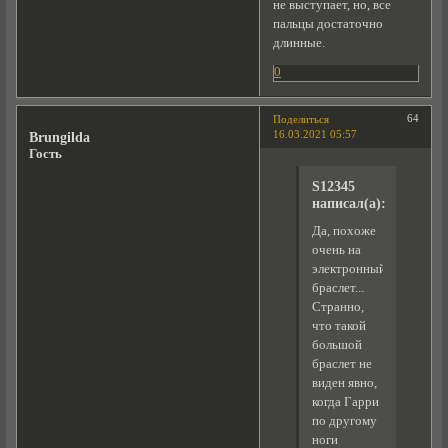
не выступает, но, все
пальцы достаточно
длинные.
0
64
Поделиться
16.03.2021 05:57
Brungilda
Гость
S12345
написал(а):
Да, похоже
очень на
электронный
браслет...
Странно,
что такой
большой
браслет не
виден явно,
когда Гарри
по другому
ноги