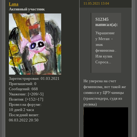
11.05.2021 13:04
Lana
Активный участник
S12345
написал(а):
Украшение
у Меган -
знак
феминизма .
Или кулак
Сороса...
Зарегистрирован
: 01.03.2021
Не уверена на счет
Приглашений:
0
феминизма, вот такой же
Сообщений:
668
символ и у ЦРУ-шницы
Уважение:
[+209/-5]
(трансгендера, судя из
Позитив:
[+152/-17]
ролика)
Провел на форуме:
10 дней 2 часа
Последний визит:
06.03.2022 20:50