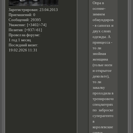
Опра в
осенне-
Зарегистрирован
: 23.04.2013
зимнем
Приглашений:
0
Сообщений:
29395
обмундировании
Уважение:
[+3402/-74]
- в сапогах и
Позитив:
[+937/-61]
двух слоях
Провел на форуме:
одежды. А
1 год 1 месяц
принцесса -
Последний визит:
то ли
19.02.2026 11:31
знойная
женщина
(голые ноги
и открытое
декольте),
то ли
закалку
проходила в
тренировочных
спецлагерях
по заброске
суперагентов
в
королевские
семьи,