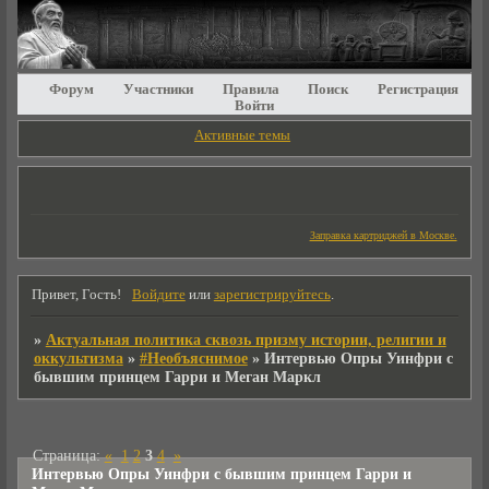
Форум
Участники
Правила
Поиск
Регистрация
Войти
Активные темы
Заправка картриджей в Москве.
Привет, Гость!
Войдите
или
зарегистрируйтесь
.
»
Актуальная политика сквозь призму истории, религии и
оккультизма
»
#Необъяснимое
»
Интервью Опры Уинфри с
бывшим принцем Гарри и Меган Маркл
Страница:
«
1
2
3
4
»
Интервью Опры Уинфри с бывшим принцем Гарри и