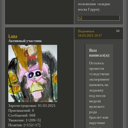
положения складки
носка Гарри).
+2
66
Поделиться
16.03.2021 10:57
Lana
Активный участник
Bzzz
написал(а):
Осталось
провести
«следственный
эксперимент»:
напялить на
лодыжку
под носок
модели
Зарегистрирован
: 01.03.2021
мужского
Приглашений:
0
рода
Сообщений:
668
браслет или
Уважение:
[+209/-5]
наручные
Позитив:
[+152/-17]