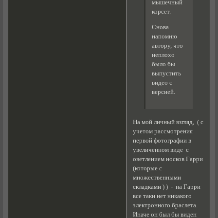
мышечный
корсет.
Снова
напомню
автору, что
неплохо
было бы
выпустить
видео с
версией.
На мой личный взгляд, ( с
учетом рассмотрения
первой фотографии в
увеличенном виде с
оветлением носков Гарри
(которые с
множественными
складками ) ) - на Гарри
все таки нет никакого
электронного браслета.
Иначе он был бы виден