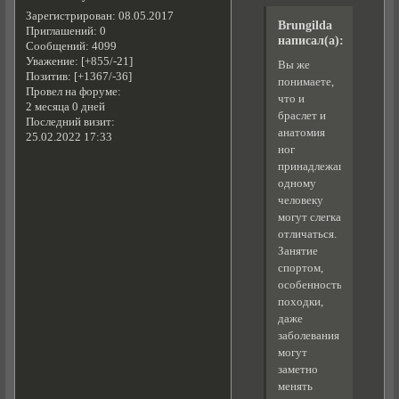
Зарегистрирован
: 08.05.2017
Brungilda
Приглашений:
0
написал(а):
Сообщений:
4099
Уважение:
[+855/-21]
Вы же
Позитив:
[+1367/-36]
понимаете,
Провел на форуме:
что и
2 месяца 0 дней
браслет и
Последний визит:
анатомия
25.02.2022 17:33
ног
принадлежащих
одному
человеку
могут слегка
отличаться.
Занятие
спортом,
особенность
походки,
даже
заболевания
могут
заметно
менять