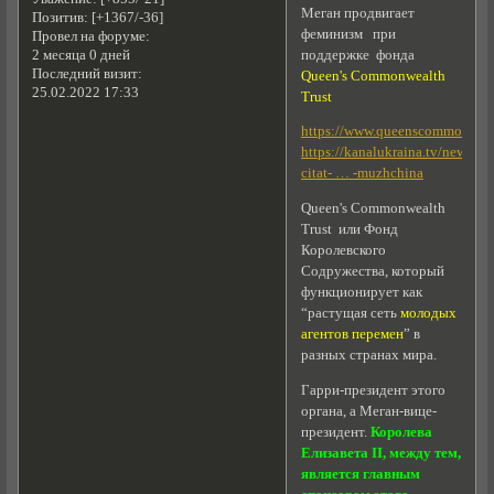
Меган продвигает
Позитив:
[+1367/-36]
феминизм при
Провел на форуме:
поддержке фонда
2 месяца 0 дней
Последний визит:
Queen's Commonwealth
25.02.2022 17:33
Trust
https://www.queenscommonwealt
https://kanalukraina.tv/news/to
citat- … -muzhchina
Queen's Commonwealth
Trust или Фонд
Королевского
Содружества, который
функционирует как
“растущая сеть
молодых
агентов перемен
” в
разных странах мира.
Гарри-президент этого
органа, а Меган-вице-
президент.
Королева
Елизавета II, между тем,
является главным