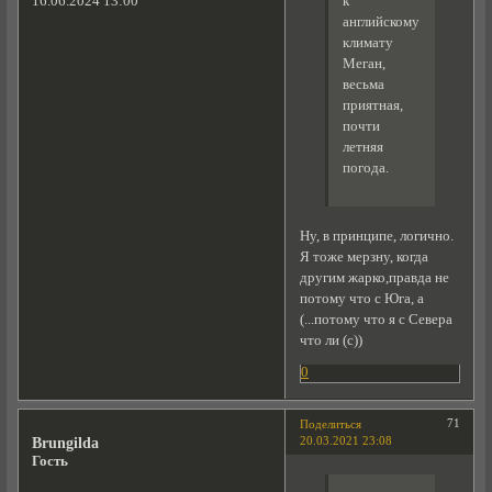
к
16.06.2024 13:00
английскому
климату
Меган,
весьма
приятная,
почти
летняя
погода.
Ну, в принципе, логично.
Я тоже мерзну, когда
другим жарко,правда не
потому что с Юга, а
(...потому что я с Севера
что ли (с))
0
71
Поделиться
20.03.2021 23:08
Brungilda
Гость