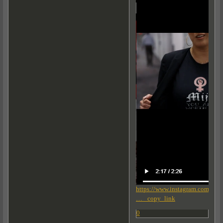
https://www.instagram.com/tv
… _copy_link
0