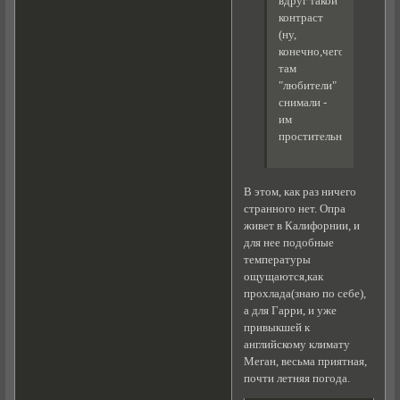
вдруг такой
контраст
(ну,
конечно,чего
там
"любители"
снимали -
им
простительно)))
В этом, как раз ничего
странного нет. Опра
живет в Калифорнии, и
для нее подобные
температуры
ощущаются,как
прохлада(знаю по себе),
а для Гарри, и уже
привыкшей к
английскому климату
Меган, весьма приятная,
почти летняя погода.