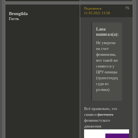
75
Поделиться
11.05.2021 13:58
Brungilda
Гость
Lana
написал(а):
Не уверена
на счет
феминизма,
вот такой же
символ и у
ЦРУ-шницы
(трансгендера,
судя из
ролика)
Всё правильно, это
символ
фистинга
феминистского
движения: