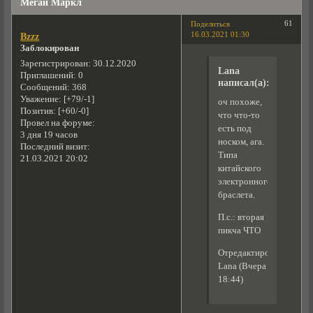
Меган Маркл
61
Поделиться
16.03.2021 01:30
Bzzz
Заблокирован
Зарегистрирован
: 30.12.2020
Lana
Приглашений:
0
написал(а):
Сообщений:
368
Уважение:
[+79/-1]
оч похоже,
Позитив:
[+60/-0]
что что-то
Провел на форуме:
есть под
3 дня 19 часов
носком, ага.
Последний визит:
Типа
21.03.2021 20:02
китайского
электронного
браслета.
П.с.: вторая
пикча ЧТО
Отредактировано
Lana (Вчера
18:44)