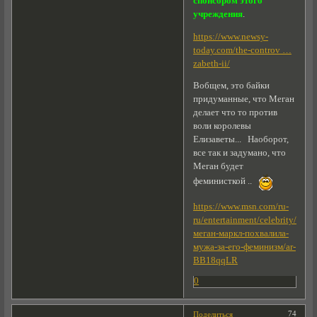
спонсором этого
учреждения
.
https://www.newsy-
today.com/the-controv …
zabeth-ii/
Вобщем, это байки
придуманные, что Меган
делает что то против
воли королевы
Елизаветы... Наоборот,
все так и задумано, что
Меган будет
феминисткой ..
https://www.msn.com/ru-
ru/entertainment/celebrity/
меган-маркл-похвалила-
мужа-за-его-феминизм/ar-
BB18qqLR
0
74
Поделиться