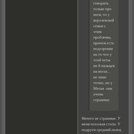
говорить
только про
ноги, то у
королевской
семьи с
этим
проблемы,
причем есть
подозрение
на то что у
этой четы
по 6 пальцев
на ногах...
не знаю
точно, но у
Меган они
очень
странные.
Ничего не странные. У
меня похожая стопа. У
подруги средний палец