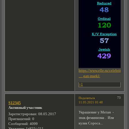
https://www.elle.ru/celebrities/
… gan-markl/
+1
73
Поделиться
11.05.2021 01:48
S12345
Активный участник
Украшение у Меган -
Зарегистрирован
: 08.05.2017
знак феминизма . Или
Приглашений:
0
кулак Сороса...
Сообщений:
4099
Уважение:
[+855/-21]