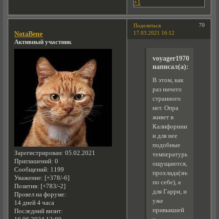
+1
70
Поделиться
17.03.2021 16:12
NotaBene
Активный участник
voyager1970
написал(а):
В этом, как
раз ничего
странного
нет. Опра
живет в
Калифорнии,
и для нее
подобные
Зарегистрирован
: 05.02.2021
температуры
Приглашений:
0
ощущаются,как
Сообщений:
1199
прохлада(знаю
Уважение:
[+378/-6]
по себе), а
Позитив:
[+783/-2]
для Гарри, и
Провел на форуме:
уже
14 дней 4 часа
привыкшей
Последний визит: