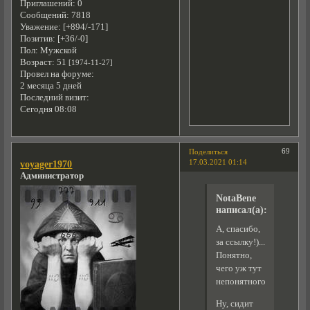
Приглашений:
0
Сообщений:
7818
Уважение:
[+894/-171]
Позитив:
[+36/-0]
Пол:
Мужской
Возраст:
51
[1974-11-27]
Провел на форуме:
2 месяца 5 дней
Последний визит:
Сегодня 08:08
69
Поделиться
17.03.2021 01:14
voyager1970
Администратор
NotaBene
написал(а):
А, спасибо,
за ссылку!)...
Понятно,
чего уж тут
непонятного?
Ну, сидит