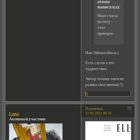
arsone
написал(а):
Надел часы
на ногу -
стал
принцем.
Или Эйнштейном.)
Есть слухи о его
чудачествах.
Автор топика так и не
развил свое мнение?)
0
72
Поделиться
11.05.2021 00:34
Lana
Активный участник