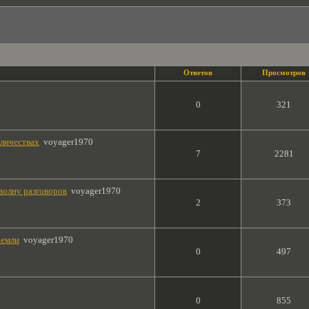
Ответов
Просмотров
0
321
оличествах
voyager1970
7
2281
волну разговоров
voyager1970
2
373
Земли
voyager1970
0
497
0
855