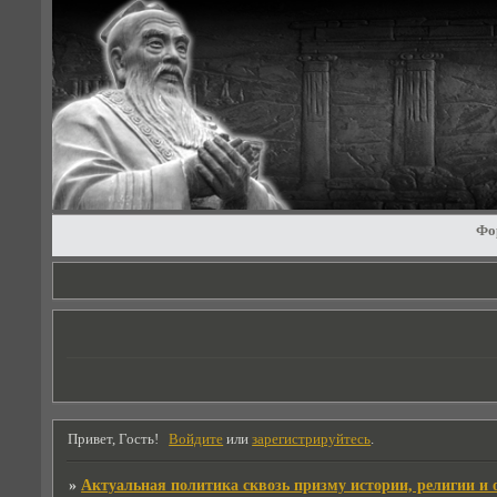
Фо
Привет, Гость!
Войдите
или
зарегистрируйтесь
.
»
Актуальная политика сквозь призму истории, религии и