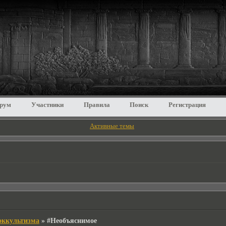
рум
Участники
Правила
Поиск
Регистрация
Активные темы
 оккультизма
»
#Необъяснимое