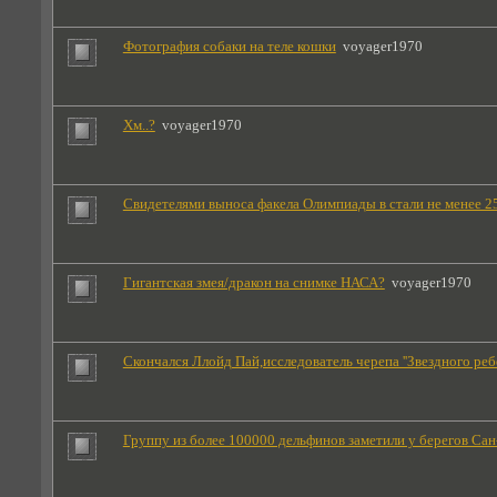
Фотография собаки на теле кошки
voyager1970
Хм..?
voyager1970
Свидетелями выноса факела Олимпиады в стали не менее 
Гигантская змея/дракон на снимке НАСА?
voyager1970
Скончался Ллойд Пай,исследователь черепа ''Звездного ребе
Группу из более 100000 дельфинов заметили у берегов Са