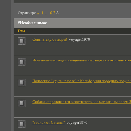
Страница:
«
1
…
6
7
8
#Необъяснимое
Тема
Совы атакуют людей
voyager1970
Исчезновения людей в национальных парках в огромных к
Появление “круга на поле” в Калифорнии породило новую 
Собаки испражняются в соответствии с магнитным полем 
''Звонок от Сатаны''
voyager1970