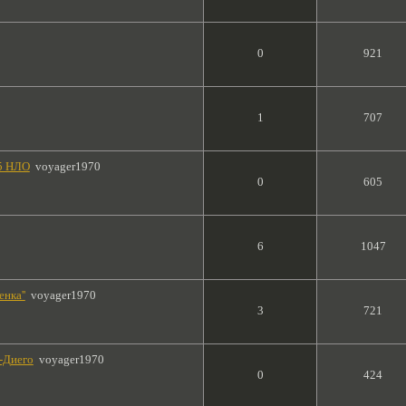
0
921
1
707
25 НЛО
voyager1970
0
605
6
1047
нка''
voyager1970
3
721
н-Диего
voyager1970
0
424